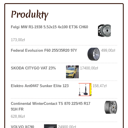
Produkty
Felgi MW R1-1938 5.5Jx15 4x100 ET36 CH60
173,00
zł
Federal Evoluzion F60 255/35R20 97Y
499,00
zł
SKODA CITYGO VAT 23%
17400,00
zł
Elektro Ant0447 Sunker Elite 123
158,47
zł
Continental WinterContact TS 870 225/45 R17
91H FR
628,86
zł
VOLVO XC90
24900,00
zł