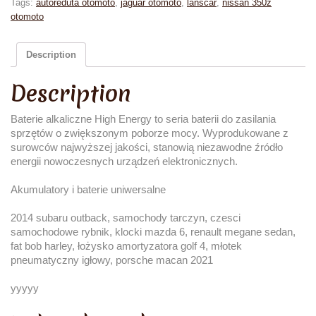
Tags:
autoreduta otomoto
,
jaguar otomoto
,
lanscar
,
nissan 350z
otomoto
Description
Description
Baterie alkaliczne High Energy to seria baterii do zasilania
sprzętów o zwiększonym poborze mocy. Wyprodukowane z
surowców najwyższej jakości, stanowią niezawodne źródło
energii nowoczesnych urządzeń elektronicznych.
Akumulatory i baterie uniwersalne
2014 subaru outback, samochody tarczyn, czesci
samochodowe rybnik, klocki mazda 6, renault megane sedan,
fat bob harley, łożysko amortyzatora golf 4, młotek
pneumatyczny igłowy, porsche macan 2021
yyyyy