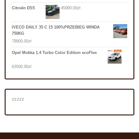
Citroën DS5
45900,00
zł
IVECO DAILY 35 C 15 100%PRZEBIEG WINDA
750KG
79900,00
zł
Opel Mokka 1.4 Turbo Color Edition ecoFlex
63500,00
zł
zzzzz