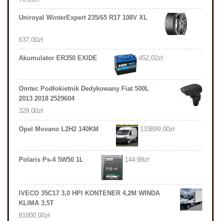
Uniroyal WinterExpert 235/65 R17 108V XL
637,00
zł
Akumulator ER350 EXIDE
452,02
zł
Omtec Podłokietnik Dedykowany Fiat 500L
2013 2018 2529604
329,00
zł
Opel Movano L2H2 140KM
133899,00
zł
Polaris Ps-4 5W50 1L
144,99
zł
IVECO 35C17 3,0 HPI KONTENER 4,2M WINDA
KLIMA 3,5T
81000,00
zł