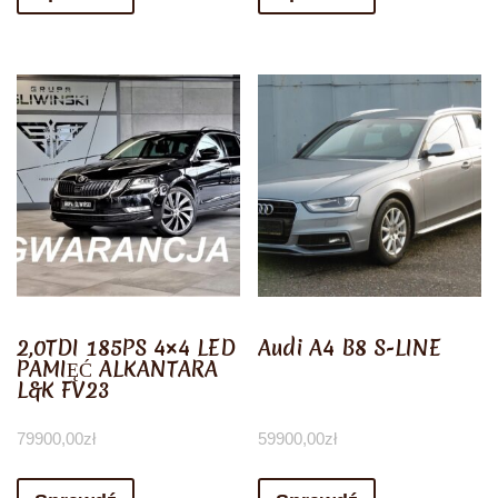
2,0TDI 185PS 4×4 LED
Audi A4 B8 S-LINE
PAMIĘĆ ALKANTARA
L&K FV23
79900,00
zł
59900,00
zł