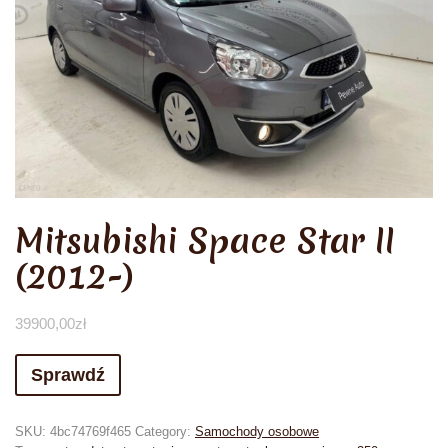
Mitsubishi Space Star II
(2012-)
39900,00
zł
Sprawdź
SKU:
4bc74769f465
Category:
Samochody osobowe