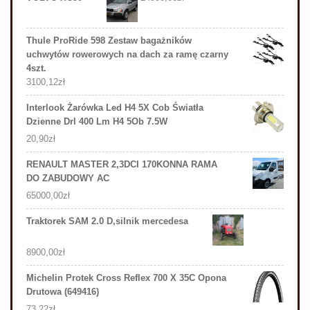
Thule ProRide 598 Zestaw bagażników
uchwytów rowerowych na dach za ramę czarny
4szt.
3100,12
zł
Interlook Żarówka Led H4 5X Cob Światła
Dzienne Drl 400 Lm H4 5Ob 7.5W
20,90
zł
RENAULT MASTER 2,3DCI 170KONNA RAMA
DO ZABUDOWY AC
65000,00
zł
Traktorek SAM 2.0 D,silnik mercedesa
8900,00
zł
Michelin Protek Cross Reflex 700 X 35C Opona
Drutowa (649416)
73,22
zł