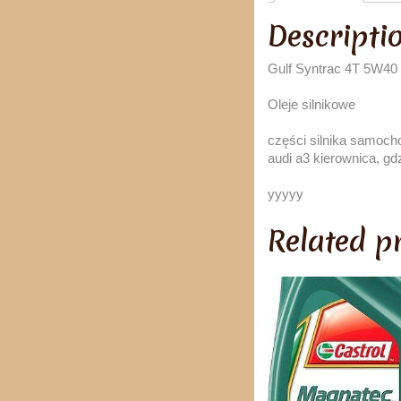
Descripti
Gulf Syntrac 4T 5W40
Oleje silnikowe
części silnika samoch
audi a3 kierownica, gd
yyyyy
Related p