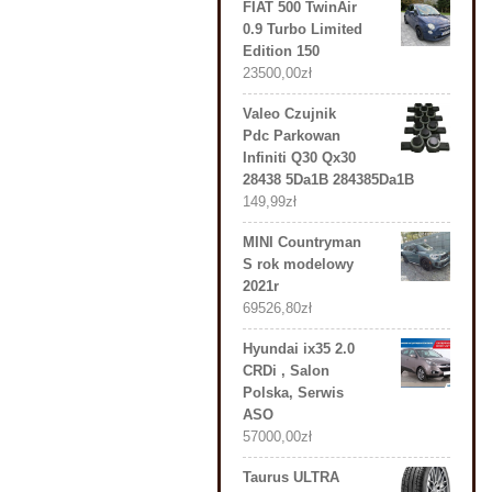
FIAT 500 TwinAir
0.9 Turbo Limited
Edition 150
23500,00
zł
Valeo Czujnik
Pdc Parkowan
Infiniti Q30 Qx30
28438 5Da1B 284385Da1B
149,99
zł
MINI Countryman
S rok modelowy
2021r
69526,80
zł
Hyundai ix35 2.0
CRDi , Salon
Polska, Serwis
ASO
57000,00
zł
Taurus ULTRA