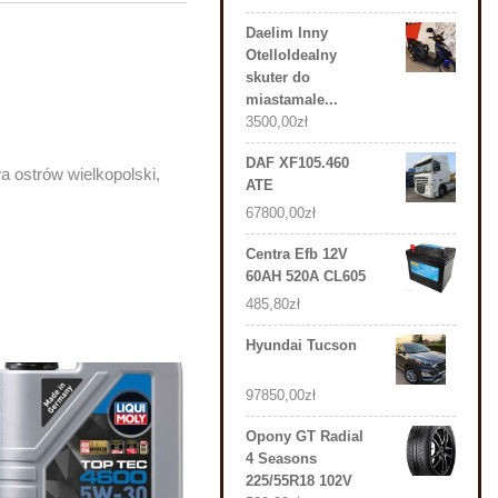
Daelim Inny
OtelloIdealny
skuter do
miastamale...
3500,00
zł
DAF XF105.460
 ostrów wielkopolski,
ATE
67800,00
zł
Centra Efb 12V
60AH 520A CL605
485,80
zł
Hyundai Tucson
97850,00
zł
Opony GT Radial
4 Seasons
225/55R18 102V