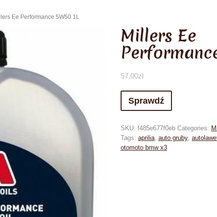
llers Ee Performance 5W50 1L
Millers Ee
Performanc
57,00
zł
Sprawdź
SKU:
f485e677f0eb
Categories:
Mi
Tags:
aprilia
,
auto gruby
,
autolawe
otomoto bmw x3