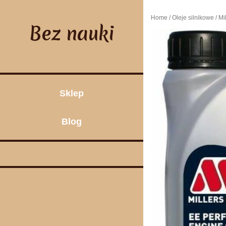
Skip
to
Home
/
Oleje silnikowe
/ Mi
content
Bez nauki
Sklep
Blog