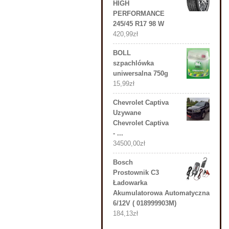
HIGH
PERFORMANCE
245/45 R17 98 W
420,99
zł
BOLL
szpachlówka
uniwersalna 750g
15,99
zł
Chevrolet Captiva
Uzywane
Chevrolet Captiva
- ...
34500,00
zł
Bosch
Prostownik C3
Ładowarka
Akumulatorowa Automatyczna
6/12V ( 018999903M)
184,13
zł