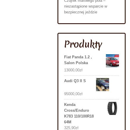
Czujnik martwego pola –
niezastąpione wsparcie w
bezpiecznej jeździe
Produkty
Fiat Panda 1.2 ,
Salon Polska
13000,00
zł
Audi Q3 II S
95000,00
zł
Kenda
Cross/Enduro
K783 110/100R18
64M
325,90
zł