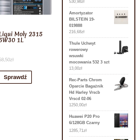
530,98
zł
Amortyzator
BILSTEIN 19-
019888
216,68
zł
Liqui Moly 2315
5W30 1L
Thule Uchwyt
rowerowy
wsuwki
58,50
zł
mocowania 532 3 szt
13,00
zł
Sprawdź
Rec-Parts Chrom
Oparcie Bagażnik
Hd Harley Vrscb
Vrscd 02-06
1250,00
zł
Huawei P20 Pro
6/128GB Czarny
1285,71
zł