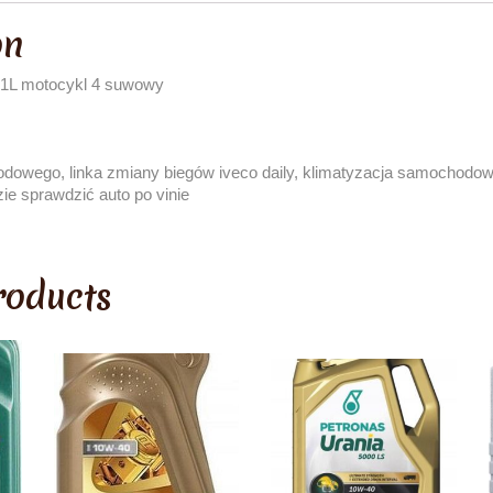
on
 1L motocykl 4 suwowy
odowego, linka zmiany biegów iveco daily, klimatyzacja samochodowa
zie sprawdzić auto po vinie
roducts