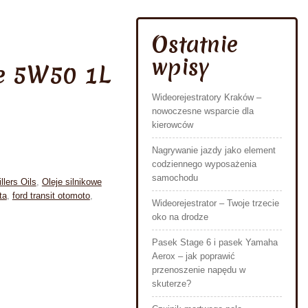
Ostatnie
wpisy
e 5W50 1L
Wideorejestratory Kraków –
nowoczesne wsparcie dla
kierowców
Nagrywanie jazdy jako element
codziennego wyposażenia
samochodu
llers Oils
,
Oleje silnikowe
ta
,
ford transit otomoto
,
Wideorejestrator – Twoje trzecie
oko na drodze
Pasek Stage 6 i pasek Yamaha
Aerox – jak poprawić
przenoszenie napędu w
skuterze?