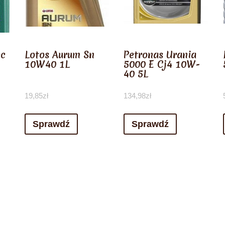
ec
Lotos Aurum Sn
Petronas Urania
10W40 1L
5000 E Cj4 10W-
40 5L
19,85
zł
134,98
zł
Sprawdź
Sprawdź