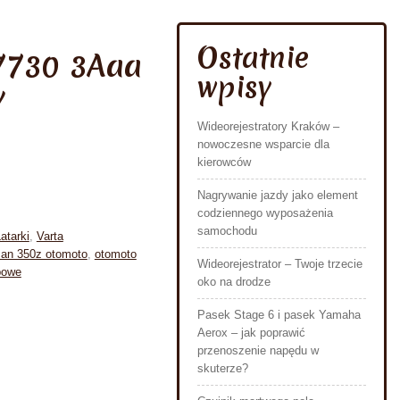
Ostatnie
7730 3Aaa
wpisy
y
Wideorejestratory Kraków –
nowoczesne wsparcie dla
kierowców
Nagrywanie jazdy jako element
codziennego wyposażenia
samochodu
atarki
,
Varta
san 350z otomoto
,
otomoto
Wideorejestrator – Twoje trzecie
bowe
oko na drodze
Pasek Stage 6 i pasek Yamaha
Aerox – jak poprawić
przenoszenie napędu w
skuterze?