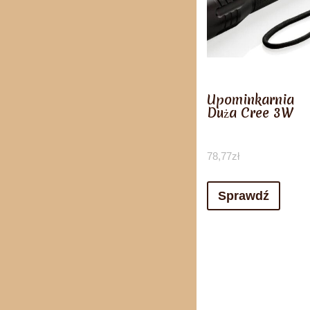
Upominkarnia
Duża Cree 3W
78,77
zł
Sprawdź