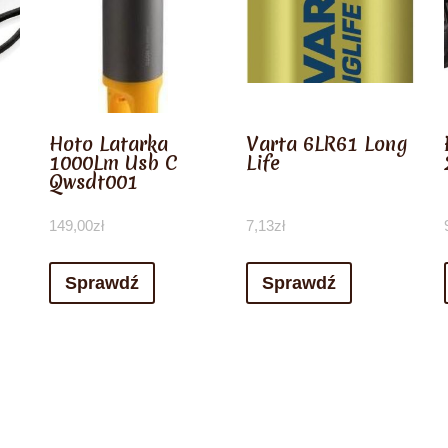
Hoto Latarka
Varta 6LR61 Long
1000Lm Usb C
Life
Qwsdt001
149,00
zł
7,13
zł
Sprawdź
Sprawdź