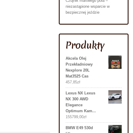
Czujnik martwego pola –
niezastąpione wsparcie w
bezpiecznej jeździe
Produkty
Akcela Olej
Przekładniowy
Nexplore 20L
Mat3525 Cas
457,85
zł
Lexus NX Lexus
NX 300 AWD
Elegance
Optimum Kam...
155799,00
zł
BMW E49 530d