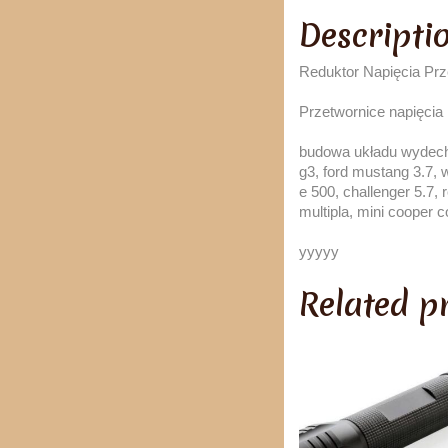
Descripti
Reduktor Napięcia Pr
Przetwornice napięcia
budowa układu wydecho
g3, ford mustang 3.7, 
e 500, challenger 5.7, r
multipla, mini cooper 
yyyyy
Related p