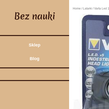
Skip
to
Home
/
Latarki
/ Varta Led
content
Bez nauki
Sklep
Blog