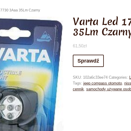
 17730 3Aaa 35Lm Czarny
Varta Led 1
35Lm Czarn
61,50
zł
Sprawdź
SKU:
102a6c33ee74
Categories:
L
Tags:
jeep compass otomoto
,
nis
cennik
,
samochody używane oso