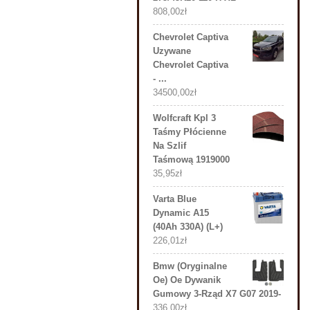
808,00
zł
Chevrolet Captiva
Uzywane
Chevrolet Captiva
- ...
34500,00
zł
Wolfcraft Kpl 3
Taśmy Płócienne
Na Szlif
Taśmową 1919000
35,95
zł
Varta Blue
Dynamic A15
(40Ah 330A) (L+)
226,01
zł
Bmw (Oryginalne
Oe) Oe Dywanik
Gumowy 3-Rząd X7 G07 2019-
336,00
zł