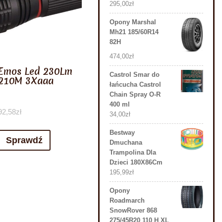
295,00
zł
Opony Marshal
Mh21 185/60R14
82H
474,00
zł
Emos Led 230Lm
Castrol Smar do
210M 3Xaaa
łańcucha Castrol
Chain Spray O-R
400 ml
92,58
zł
34,00
zł
Bestway
Sprawdź
Dmuchana
Trampolina Dla
Dzieci 180X86Cm
195,99
zł
Opony
Roadmarch
SnowRover 868
275/45R20 110 H XL