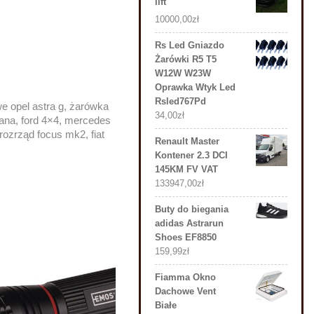
lift
10000,00
zł
Rs Led Gniazdo
Żarówki R5 T5
W12W W23W
Oprawka Wtyk Led
Rsled767Pd
 opel astra g, żarówka
34,00
zł
iana, ford 4×4, mercedes
, rozrząd focus mk2, fiat
Renault Master
Kontener 2.3 DCI
145KM FV VAT
133947,00
zł
Buty do biegania
adidas Astrarun
Shoes EF8850
159,99
zł
Fiamma Okno
Dachowe Vent
Białe