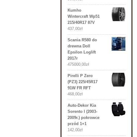
Kumho
Wintercraft Wp51
215/40R17 87V
437,00
zł
Scania R580 do
drewna Doll
Epsilon Loglift
2017r
475000,00
zł
Pirelli P Zero
(PZ3) 225/45R17
91W FR RFT
468,00
zł
Auto-Dekor Kia
Sorento I (2003-
2009r.) pokrowce
przód 1+1
142,00
zł