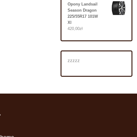
Opony Landsail
Season Dragon
225/55R17 101W
Xl
420,00
zł
zzzzz
i