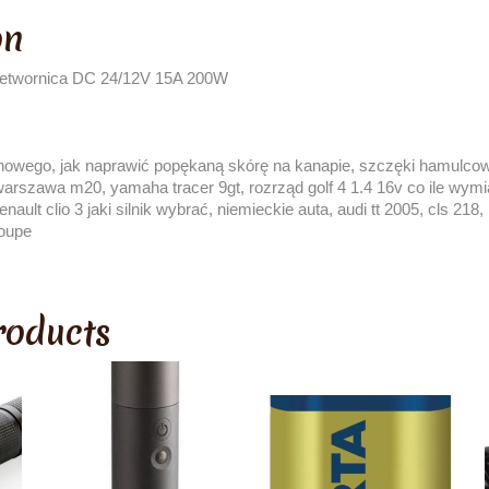
on
zetwornica DC 24/12V 15A 200W
wego, jak naprawić popękaną skórę na kanapie, szczęki hamulcowe
warszawa m20, yamaha tracer 9gt, rozrząd golf 4 1.4 16v co ile wym
enault clio 3 jaki silnik wybrać, niemieckie auta, audi tt 2005, cls 218
coupe
roducts