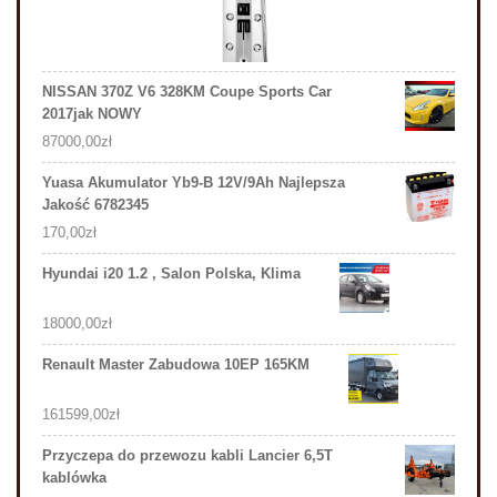
NISSAN 370Z V6 328KM Coupe Sports Car
2017jak NOWY
87000,00
zł
Yuasa Akumulator Yb9-B 12V/9Ah Najlepsza
Jakość 6782345
170,00
zł
Hyundai i20 1.2 , Salon Polska, Klima
18000,00
zł
Renault Master Zabudowa 10EP 165KM
161599,00
zł
Przyczepa do przewozu kabli Lancier 6,5T
kablówka