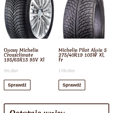
Opony Michelin
Michelin Pilot Alpin 5
Crossclimate
275/40R19 105W Xl,
195/65R15 95V Xl
Fr
391,00
zł
1705,00
zł
Sprawdź
Sprawdź