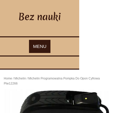
Skip
to
content
Bez nauki
MENU
Home
/
Michelin
/ Michelin Programowalna Pompka Do Opon Cyfrowa
Plw12266