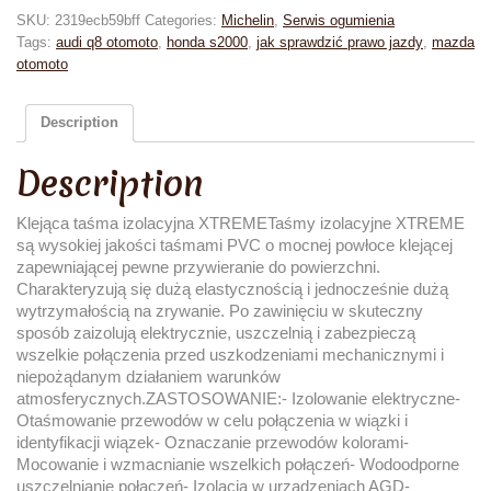
SKU:
2319ecb59bff
Categories:
Michelin
,
Serwis ogumienia
Tags:
audi q8 otomoto
,
honda s2000
,
jak sprawdzić prawo jazdy
,
mazda
otomoto
Description
Description
Klejąca taśma izolacyjna XTREMETaśmy izolacyjne XTREME
są wysokiej jakości taśmami PVC o mocnej powłoce klejącej
zapewniającej pewne przywieranie do powierzchni.
Charakteryzują się dużą elastycznością i jednocześnie dużą
wytrzymałością na zrywanie. Po zawinięciu w skuteczny
sposób zaizolują elektrycznie, uszczelnią i zabezpieczą
wszelkie połączenia przed uszkodzeniami mechanicznymi i
niepożądanym działaniem warunków
atmosferycznych.ZASTOSOWANIE:- Izolowanie elektryczne-
Otaśmowanie przewodów w celu połączenia w wiązki i
identyfikacji wiązek- Oznaczanie przewodów kolorami-
Mocowanie i wzmacnianie wszelkich połączeń- Wodoodporne
uszczelnianie połączeń- Izolacja w urządzeniach AGD-