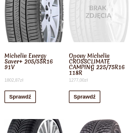
Michelin Energy
Opony Michelin
Saver+ 205/55R16
CROSSCLIMATE
91V
CAMPING 225/75R16
118R
1802,87
zł
1277,00
zł
Sprawdź
Sprawdź