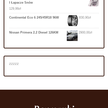
I Łapacze Snów
129,99
zł
Continental Eco 6 245/45R18 96W
830,90
zł
Nissan Primera 2.2 Diesel 126KM
2900,00
zł
zzzzz