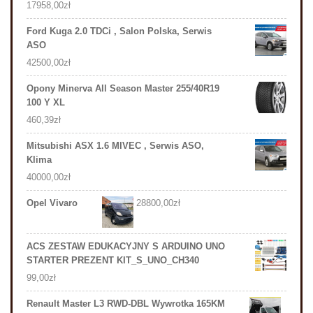
17958,00
zł
Ford Kuga 2.0 TDCi , Salon Polska, Serwis
ASO
42500,00
zł
Opony Minerva All Season Master 255/40R19
100 Y XL
460,39
zł
Mitsubishi ASX 1.6 MIVEC , Serwis ASO,
Klima
40000,00
zł
Opel Vivaro
28800,00
zł
ACS ZESTAW EDUKACYJNY S ARDUINO UNO
STARTER PREZENT KIT_S_UNO_CH340
99,00
zł
Renault Master L3 RWD-DBL Wywrotka 165KM