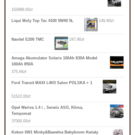
155999,00
zł
Liqui Moly Top Tec 4100 5W40 5L
149,90
zł
Navitel E200 TMC
247,90
zł
Amega Akumulator Solaris 100Ah 830A Model
100Ah 850A
375,94
zł
Ford Transit MAXI L4H3 Salon POLSKA + 1
51522,00
zł
Opel Meriva 1.4 i , Serwis ASO, Klima,
Tempomat
37000,00
zł
Kokon 6W1 Minky&Bawełna Babyboom Kwiaty