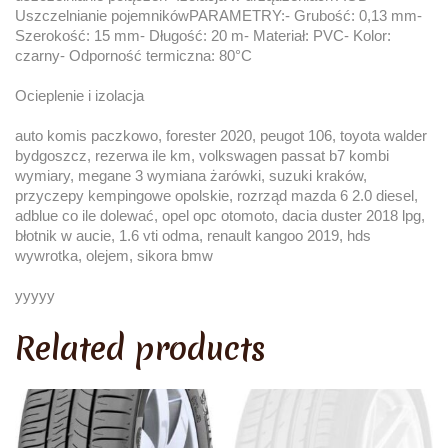
Uszczelnianie pojemnikówPARAMETRY:- Grubość: 0,13 mm-
Szerokość: 15 mm- Długość: 20 m- Materiał: PVC- Kolor:
czarny- Odporność termiczna: 80°C
Ocieplenie i izolacja
auto komis paczkowo, forester 2020, peugot 106, toyota walder
bydgoszcz, rezerwa ile km, volkswagen passat b7 kombi
wymiary, megane 3 wymiana żarówki, suzuki kraków,
przyczepy kempingowe opolskie, rozrząd mazda 6 2.0 diesel,
adblue co ile dolewać, opel opc otomoto, dacia duster 2018 lpg,
błotnik w aucie, 1.6 vti odma, renault kangoo 2019, hds
wywrotka, olejem, sikora bmw
yyyyy
Related products