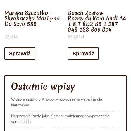
Murska Szczotko –
Bosch Zestaw
Skrobaczka Mosiężna
Rozrządu Koło Audi A4
Do Szyb 585
1 8 T 8D2 B5 1 987
948 158 Bos Box
32,00
zł
540,81
zł
Sprawdź
Sprawdź
Ostatnie wpisy
Wideorejestratory Kraków – nowoczesne wsparcie dla
kierowców
Nagrywanie jazdy jako element codziennego wyposażenia
samochodu