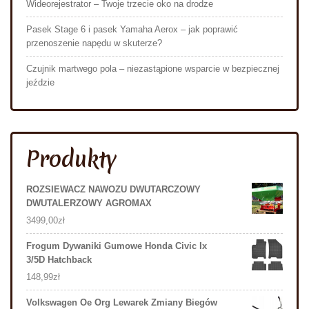
Wideorejestrator – Twoje trzecie oko na drodze
Pasek Stage 6 i pasek Yamaha Aerox – jak poprawić
przenoszenie napędu w skuterze?
Czujnik martwego pola – niezastąpione wsparcie w bezpiecznej
jeździe
Produkty
ROZSIEWACZ NAWOZU DWUTARCZOWY
DWUTALERZOWY AGROMAX
3499,00
zł
Frogum Dywaniki Gumowe Honda Civic Ix
3/5D Hatchback
148,99
zł
Volkswagen Oe Org Lewarek Zmiany Biegów