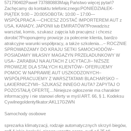
571790402Paweł 737880883Mają Państwo więcej pytań?
Zachęcamy do kontaktu telefonicznego:PONIEDZIAŁEK-
PIĄTEK 9:00 – 20:00SOBOTA: 10:00 – 17:00—
WSPÓŁPRACA —CHCESZ ZOSTAĆ IMPORTEREM AUT z
USA, KANADY, JAPONII lub EMIRATÓW?Prowadzisz
warsztat, komis, szukasz zajęcia lub pracujesz i chcesz
dorobić?Proponujemy prowizje za polecenie klienta, bardzo
atrakcyjne warunki współpracy, a także szkolenia…– ROCZNIE
SPROWADZAMY DO KRAJU SETKI SAMOCHODÓW–
POSIADAMY WŁASNY MAGAZYN PRZEŁADUNKOWY W
USA– ZARABIAJ NA AUTACH Z LICYTACJI– NIŻSZE
PROWIZJE DLA STAŁYCH KLIENTÓW– OFERUJEMY
POMOC W NAPRAWIE AUT USZKODZONYCH–
WSPÓŁPRACUJEMY Z WARSZTATAMI BLACHARSKO –
LAKIERNICZYMI– SZUKASZ INNEGO AUTA? ZAPYTAJ O
POZOSTAŁĄ OFERTĘ…Niniejsze ogłoszenie ma charakter
informacyjny i nie stanowi oferty w myśl ART. 66, § 1. Kodeksu
CywilnegoIdentyfikator:AKL17G2WN
Samochody osobowe
sprezarka klimatyzacji, rodzaje automatycznych skrzyń biegów,