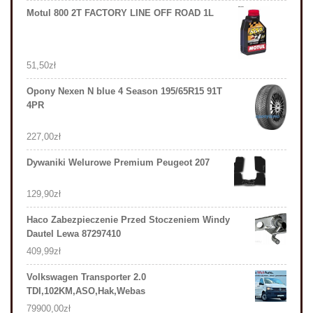
Motul 800 2T FACTORY LINE OFF ROAD 1L
51,50
zł
Opony Nexen N blue 4 Season 195/65R15 91T
4PR
227,00
zł
Dywaniki Welurowe Premium Peugeot 207
129,90
zł
Haco Zabezpieczenie Przed Stoczeniem Windy
Dautel Lewa 87297410
409,99
zł
Volkswagen Transporter 2.0
TDI,102KM,ASO,Hak,Webas
79900,00
zł