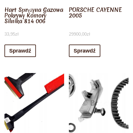
Hart Sprężyna Gazowa
PORSCHE CAYENNE
Pokrywy Komory
2005
Silnika 814 006
33,95
zł
29900,00
zł
Sprawdź
Sprawdź