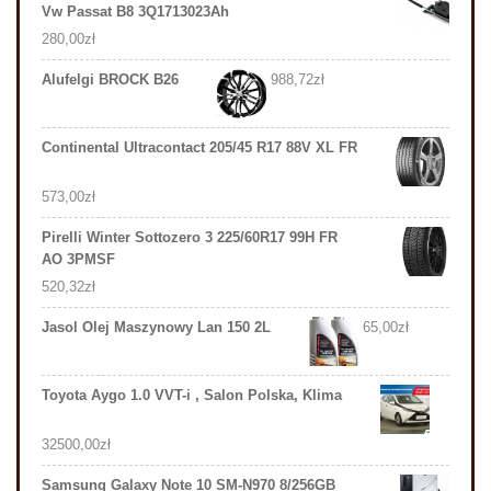
Vw Passat B8 3Q1713023Ah
280,00
zł
Alufelgi BROCK B26
988,72
zł
Continental Ultracontact 205/45 R17 88V XL FR
573,00
zł
Pirelli Winter Sottozero 3 225/60R17 99H FR
AO 3PMSF
520,32
zł
Jasol Olej Maszynowy Lan 150 2L
65,00
zł
Toyota Aygo 1.0 VVT-i , Salon Polska, Klima
32500,00
zł
Samsung Galaxy Note 10 SM-N970 8/256GB