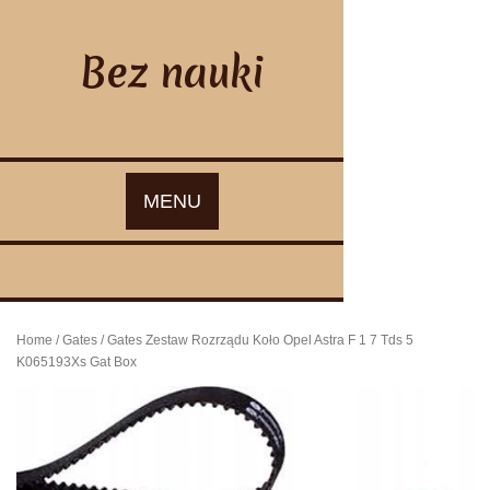
Skip
to
content
Bez nauki
MENU
Home
/
Gates
/ Gates Zestaw Rozrządu Koło Opel Astra F 1 7 Tds 5
K065193Xs Gat Box