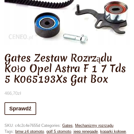
Gates Zestaw Rozrządu
Koło Opel Astra F 1 7 Tds
5 K065193Xs Gat Box
466,70
zł
Sprawdź
SKU:
c4c2c4e7655d
Categories:
Gates
,
Mechanizmy rozrządu
Tags:
bmw z4 otomoto
,
golf 5 otomoto
,
jeep renegade
,
koparki kołowe
,