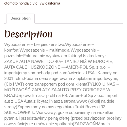
otomoto honda civic
,
vw california
Description
Description
Wyposażenie – bezpieczeństwo:Wyposażenie –
komfort:Wyposażenie – multimedia:Wyposażenie –
pozostałe:Faktura: nie wystawiam fakturyUszkodzony:—
ZAKUP AUTA NAWET DO 40% TANIEJ NIŻ W EUROPIE,
AUTA CAŁE I USZKODZONE —AMER-POL Sp. z o.o. –
importujemy samochody pod zamówienie z USA i Kanady od
2001 roku.Podana cena sugerowana z opłatami importowymi,
(Cło i VAT) oraz transportem pod dom klientaTYLKO U NAS –
MOŻLIWOŚĆ ZAPŁATY ZA AUTO PRZY ODBIORZE W
KRAJUSprawdź nasz profil na FB: Amer-Pol Sp z o.o. Import
aut z USA Auta z licytacjiNasza strona www: (kliknij na dole
strony)Zapraszamy do naszego biura Trakt Brzeski 32,
SULEJÓWEK k. Warszawy, gdzie odpowiemy na wszelkie
pytania i przedstawimy pełną ofertę.(przed przyjazdem prosimy
o wcześniejsze umówienie spotkania)ZADZWOŃ:Marcin