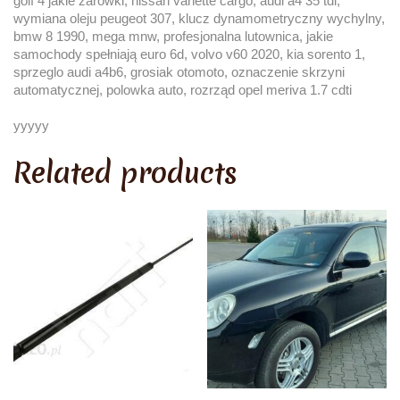
golf 4 jakie żarówki, nissan vanette cargo, audi a4 35 tdi,
wymiana oleju peugeot 307, klucz dynamometryczny wychylny,
bmw 8 1990, mega mnw, profesjonalna lutownica, jakie
samochody spełniają euro 6d, volvo v60 2020, kia sorento 1,
sprzeglo audi a4b6, grosiak otomoto, oznaczenie skrzyni
automatycznej, polowka auto, rozrząd opel meriva 1.7 cdti
yyyyy
Related products