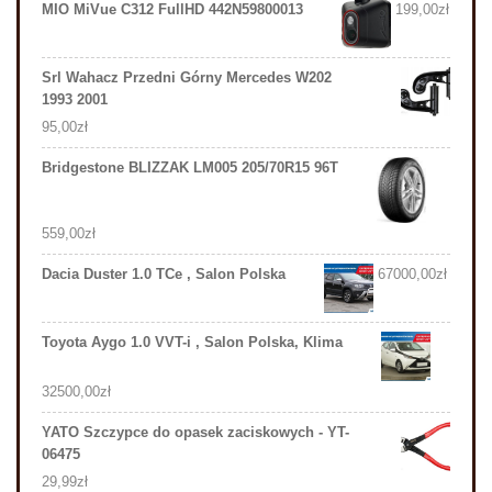
MIO MiVue C312 FullHD 442N59800013
199,00
zł
Srl Wahacz Przedni Górny Mercedes W202
1993 2001
95,00
zł
Bridgestone BLIZZAK LM005 205/70R15 96T
559,00
zł
Dacia Duster 1.0 TCe , Salon Polska
67000,00
zł
Toyota Aygo 1.0 VVT-i , Salon Polska, Klima
32500,00
zł
YATO Szczypce do opasek zaciskowych - YT-
06475
29,99
zł