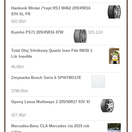
Hankook Winter i*cept RS3 W462 205/45R16
87H XL FR
502,00
zł
Kumho PS71 205/45R16 87W
315,12
zł
Total Olej Silnikowy Quartz Ineo Fde 0W30 1
Litr Ineofde
46,00
zł
Zmywarka Bosch Serie 6 SPI6YMS17E
3799,00
zł
Opony Lassa Multiways 2 205/50R17 93V Xl
427,48
zł
Mercedes-Benz CLA Mercedes cla 2019 rok
salon ...