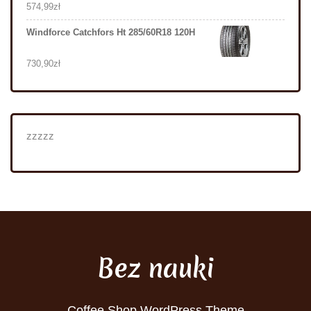
574,99
zł
Windforce Catchfors Ht 285/60R18 120H
730,90
zł
zzzzz
Bez nauki
Coffee Shop WordPress Theme