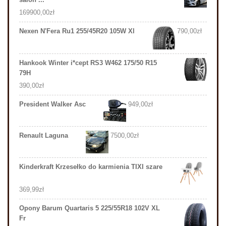
169900,00
zł
Nexen N'Fera Ru1 255/45R20 105W Xl
790,00
zł
Hankook Winter i*cept RS3 W462 175/50 R15
79H
390,00
zł
President Walker Asc
949,00
zł
Renault Laguna
7500,00
zł
Kinderkraft Krzesełko do karmienia TIXI szare
369,99
zł
Opony Barum Quartaris 5 225/55R18 102V XL
Fr