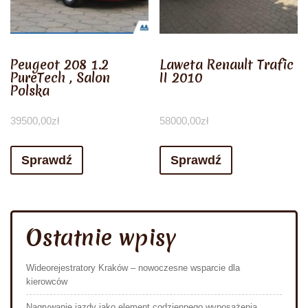
Peugeot 208 1.2
Laweta Renault Trafic
PureTech , Salon
II 2010
Polska
39500,00
zł
58000,00
zł
Sprawdź
Sprawdź
Ostatnie wpisy
Wideorejestratory Kraków – nowoczesne wsparcie dla
kierowców
Nagrywanie jazdy jako element codziennego wyposażenia