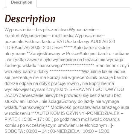
Description
Description
Wyposażenie – bezpieczeństwo:Wyposażenie –
komfort:Wyposażenie – multimedia:Wyposażenie –
pozostałe:Faktura: faktura VATUszkodzony:AUDI A6 2.0
TDIEAudi A6 2009r 2.0 Diesel ***** Auto bardzo ładnie
utrzymane **Zarejestrowany w PolsceAuto jest bardzo zadbane
, wszystko zawsze było wymieniane na bieżąco nie wymaga
żadnego wkładu finansowego****************** Stan techniczny i
wizualny bardzo dobry ******************Wizualnie lakier ładnie
się prezentuje nie ma korozji ani wgnieceńSilnik pracuje bardzo
dobrze odpala na dotyk pracuje równo , nie kopci nie ma
wyciekówjest dynamiczny100 % SPRAWNY I GOTOWY DO
JAZDYZawieszenie niewybite prowadzi się bez zarzutu bez
stuków ani luzów , nie ściągaGotowy do jazdy nie wymaga
wkładu finansowego*** Możliwość pozostawienia tańszego auta
w rozliczeniu ***AUTO KOMIS CZYNNY:-PONIEDZIAŁEK –
PIĄTEK : 9:00 – 17 : 00 [ po godzinach możliwość otwarcia
komisu po wcześniejszym umówieniu telefonicznym . ]-
SOBOTA : 09:00 – 14 : 00-NIEDZIELA : 10:00 – 15:00