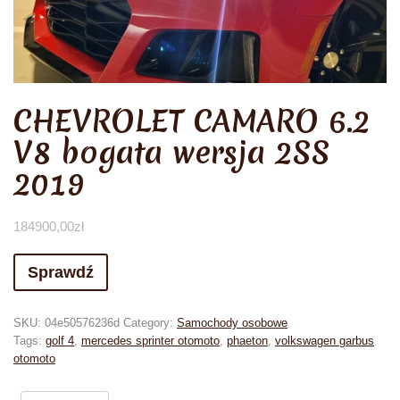
CHEVROLET CAMARO 6.2
V8 bogata wersja 2SS
2019
184900,00
zł
Sprawdź
SKU:
04e50576236d
Category:
Samochody osobowe
Tags:
golf 4
,
mercedes sprinter otomoto
,
phaeton
,
volkswagen garbus
otomoto