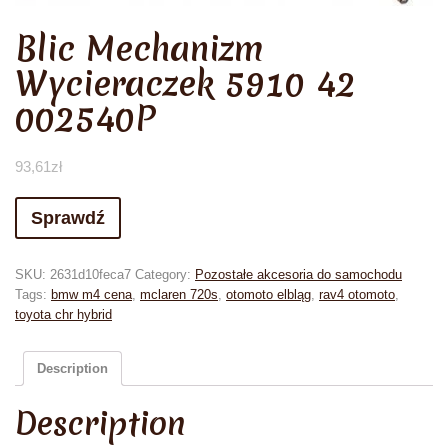
Blic Mechanizm
Wycieraczek 5910 42
002540P
93,61
zł
Sprawdź
SKU:
2631d10feca7
Category:
Pozostałe akcesoria do samochodu
Tags:
bmw m4 cena
,
mclaren 720s
,
otomoto elbląg
,
rav4 otomoto
,
toyota chr hybrid
Description
Description