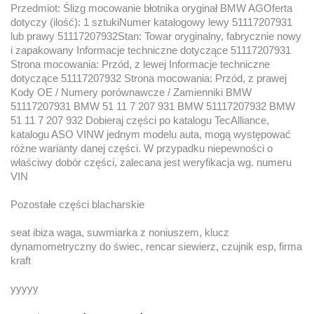
Przedmiot: Ślizg mocowanie błotnika oryginał BMW AGOferta
dotyczy (ilość): 1 sztukiNumer katalogowy lewy 51117207931
lub prawy 51117207932Stan: Towar oryginalny, fabrycznie nowy
i zapakowany Informacje techniczne dotyczące 51117207931
Strona mocowania: Przód, z lewej Informacje techniczne
dotyczące 51117207932 Strona mocowania: Przód, z prawej
Kody OE / Numery porównawcze / Zamienniki BMW
51117207931 BMW 51 11 7 207 931 BMW 51117207932 BMW
51 11 7 207 932 Dobieraj części po katalogu TecAlliance,
katalogu ASO VINW jednym modelu auta, mogą występować
różne warianty danej części. W przypadku niepewności o
właściwy dobór części, zalecana jest weryfikacja wg. numeru
VIN
Pozostałe części blacharskie
seat ibiza waga, suwmiarka z noniuszem, klucz
dynamometryczny do świec, rencar siewierz, czujnik esp, firma
kraft
yyyyy