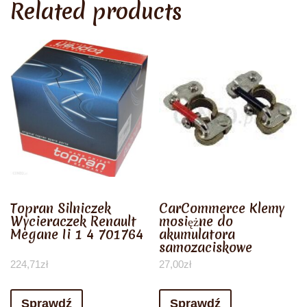
Related products
Topran Silniczek
CarCommerce Klemy
Wycieraczek Renault
mosiężne do
Megane Ii 1 4 701764
akumulatora
samozaciskowe
224,71
zł
27,00
zł
Sprawdź
Sprawdź