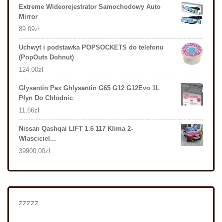
Extreme Wideorejestrator Samochodowy Auto
Mirror
89,09
zł
Uchwyt i podstawka POPSOCKETS do telefonu
(PopOuts Dohnut)
124,00
zł
Glysantin Pax Ghlysantin G65 G12 G12Evo 1L
Płyn Do Chłodnic
11,66
zł
Nissan Qashqai LIFT 1.6 117 Klima 2-
Wlasciciel...
39900,00
zł
zzzzz