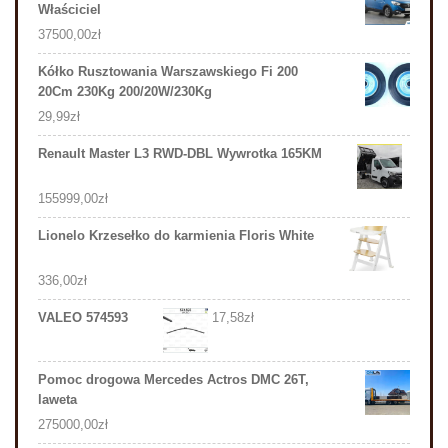
Właściciel
37500,00
zł
Kółko Rusztowania Warszawskiego Fi 200
20Cm 230Kg 200/20W/230Kg
29,99
zł
Renault Master L3 RWD-DBL Wywrotka 165KM
155999,00
zł
Lionelo Krzesełko do karmienia Floris White
336,00
zł
VALEO 574593
17,58
zł
Pomoc drogowa Mercedes Actros DMC 26T,
laweta
275000,00
zł