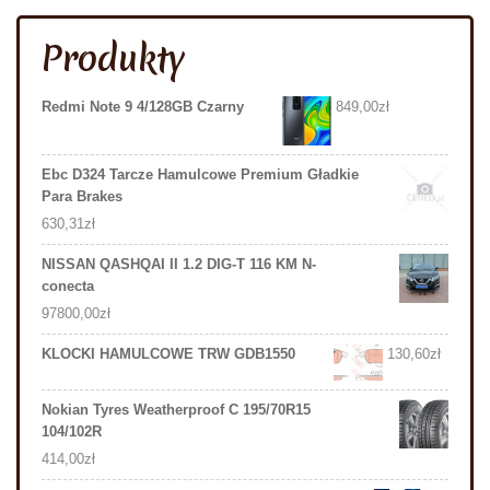
Produkty
Redmi Note 9 4/128GB Czarny
849,00
zł
Ebc D324 Tarcze Hamulcowe Premium Gładkie
Para Brakes
630,31
zł
NISSAN QASHQAI II 1.2 DIG-T 116 KM N-
conecta
97800,00
zł
KLOCKI HAMULCOWE TRW GDB1550
130,60
zł
Nokian Tyres Weatherproof C 195/70R15
104/102R
414,00
zł