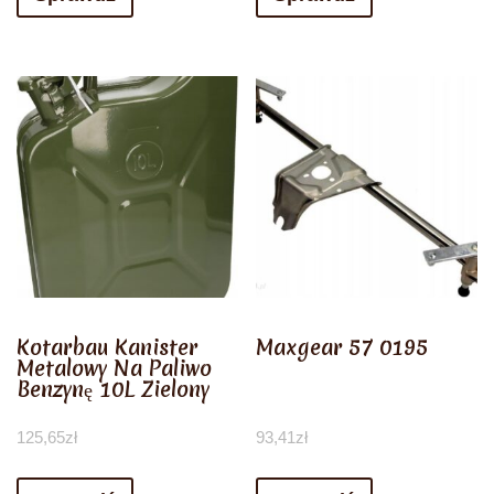
Kotarbau Kanister
Maxgear 57 0195
Metalowy Na Paliwo
Benzynę 10L Zielony
125,65
zł
93,41
zł