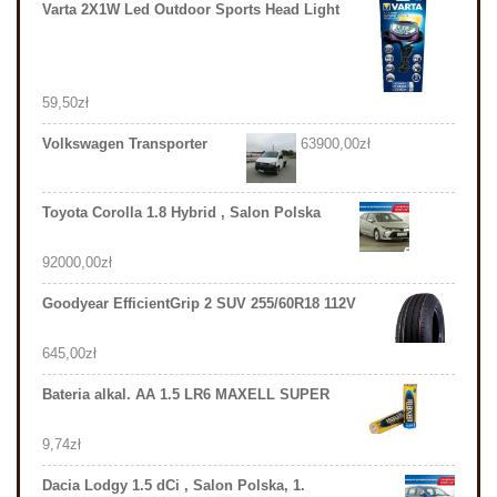
Varta 2X1W Led Outdoor Sports Head Light
59,50
zł
Volkswagen Transporter
63900,00
zł
Toyota Corolla 1.8 Hybrid , Salon Polska
92000,00
zł
Goodyear EfficientGrip 2 SUV 255/60R18 112V
645,00
zł
Bateria alkal. AA 1.5 LR6 MAXELL SUPER
9,74
zł
Dacia Lodgy 1.5 dCi , Salon Polska, 1.