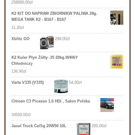
258000,00
zł
K2 KIT DO NAPRAW ZBIORNIKW PALIWA 28g.
MEGA TANK K2 - B167 - B167
11,20
zł
Xblitz GO
299,00
zł
K2 Kuler Płyn Żółty -35 20kg.W406Y
Chłodniczy
136,90
zł
Varta V335 (V335)
54,00
zł
Citroen C3 Picasso 1.6 HDi , Salon Polska
34500,00
zł
Jasol Truck Ce/Sg 20W50 10L
200,00
zł