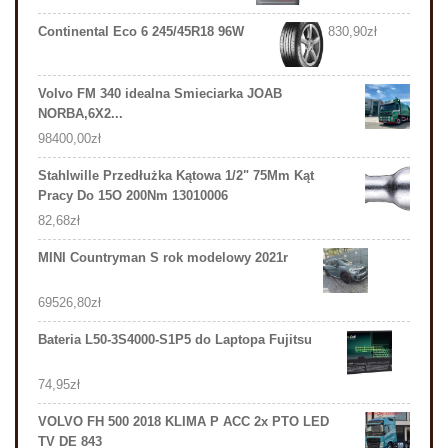
Continental Eco 6 245/45R18 96W
830,90
zł
Volvo FM 340 idealna Smieciarka JOAB
NORBA,6X2...
98400,00
zł
Stahlwille Przedłużka Kątowa 1/2" 75Mm Kąt
Pracy Do 15O 200Nm 13010006
82,68
zł
MINI Countryman S rok modelowy 2021r
69526,80
zł
Bateria L50-3S4000-S1P5 do Laptopa Fujitsu
74,95
zł
VOLVO FH 500 2018 KLIMA P ACC 2x PTO LED
TV DE 843