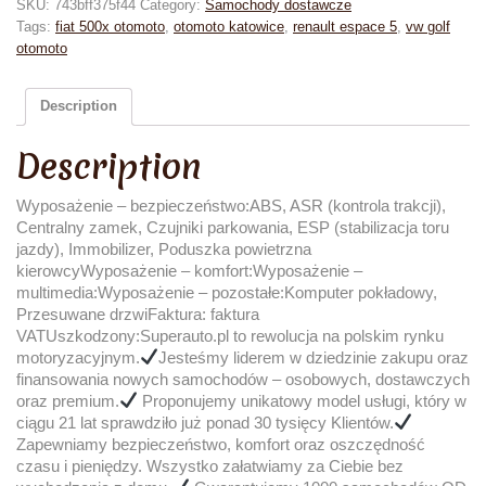
SKU:
743bff375f44
Category:
Samochody dostawcze
Tags:
fiat 500x otomoto
,
otomoto katowice
,
renault espace 5
,
vw golf
otomoto
Description
Description
Wyposażenie – bezpieczeństwo:ABS, ASR (kontrola trakcji),
Centralny zamek, Czujniki parkowania, ESP (stabilizacja toru
jazdy), Immobilizer, Poduszka powietrzna
kierowcyWyposażenie – komfort:Wyposażenie –
multimedia:Wyposażenie – pozostałe:Komputer pokładowy,
Przesuwane drzwiFaktura: faktura
VATUszkodzony:Superauto.pl to rewolucja na polskim rynku
motoryzacyjnym.
Jesteśmy liderem w dziedzinie zakupu oraz
finansowania nowych samochodów – osobowych, dostawczych
oraz premium.
Proponujemy unikatowy model usługi, który w
ciągu 21 lat sprawdziło już ponad 30 tysięcy Klientów.
Zapewniamy bezpieczeństwo, komfort oraz oszczędność
czasu i pieniędzy. Wszystko załatwiamy za Ciebie bez