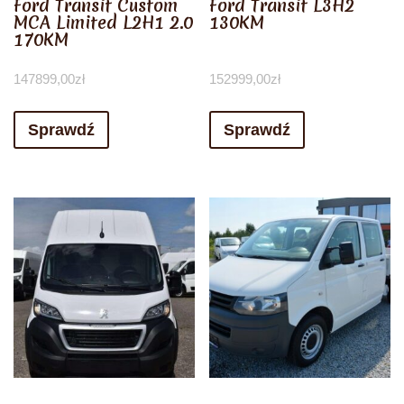
Ford Transit Custom
Ford Transit L3H2
MCA Limited L2H1 2.0
130KM
170KM
147899,00
zł
152999,00
zł
Sprawdź
Sprawdź