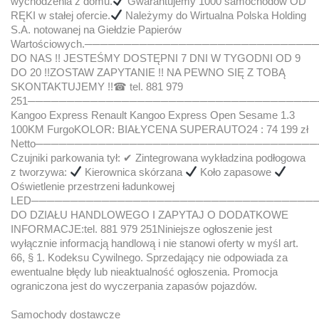
wychodzenia z domu.
Gwarantujemy 1000 samochodów OD
RĘKI w stałej ofercie.
Należymy do Wirtualna Polska Holding
S.A. notowanej na Giełdzie Papierów
Wartościowych.───────────────────────────
DO NAS !! JESTEŚMY DOSTĘPNI 7 DNI W TYGODNI OD 9
DO 20 !!ZOSTAW ZAPYTANIE !! NA PEWNO SIĘ Z TOBĄ
SKONTAKTUJEMY !!☎ tel. 881 979
251─────────────────────────────────────
Kangoo Express Renault Kangoo Express Open Sesame 1.3
100KM FurgoKOLOR: BIAŁYCENA SUPERAUTO24 : 74 199 zł
Netto───────────────────────────────────
Czujniki parkowania tył: ✔ Zintegrowana wykładzina podłogowa
z tworzywa:
Kierownica skórzana
Koło zapasowe
Oświetlenie przestrzeni ładunkowej
LED────────────────────────────────────
DO DZIAŁU HANDLOWEGO I ZAPYTAJ O DODATKOWE
INFORMACJE:tel. 881 979 251Niniejsze ogłoszenie jest
wyłącznie informacją handlową i nie stanowi oferty w myśl art.
66, § 1. Kodeksu Cywilnego. Sprzedający nie odpowiada za
ewentualne błędy lub nieaktualność ogłoszenia. Promocja
ograniczona jest do wyczerpania zapasów pojazdów.
Samochody dostawcze