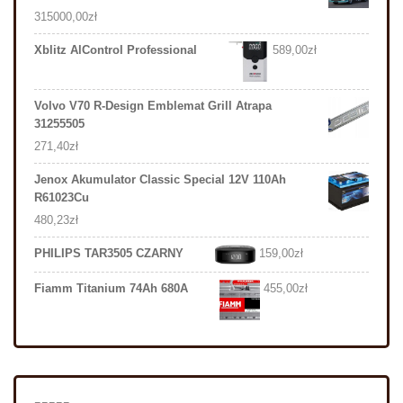
315000,00
zł
Xblitz AlControl Professional
589,00
zł
Volvo V70 R-Design Emblemat Grill Atrapa
31255505
271,40
zł
Jenox Akumulator Classic Special 12V 110Ah
R61023Cu
480,23
zł
PHILIPS TAR3505 CZARNY
159,00
zł
Fiamm Titanium 74Ah 680A
455,00
zł