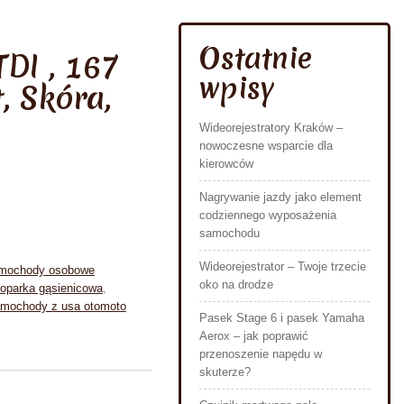
Ostatnie
TDI , 167
wpisy
, Skóra,
Wideorejestratory Kraków –
nowoczesne wsparcie dla
kierowców
Nagrywanie jazdy jako element
codziennego wyposażenia
samochodu
Wideorejestrator – Twoje trzecie
mochody osobowe
oko na drodze
oparka gąsienicowa
,
mochody z usa otomoto
Pasek Stage 6 i pasek Yamaha
Aerox – jak poprawić
przenoszenie napędu w
skuterze?