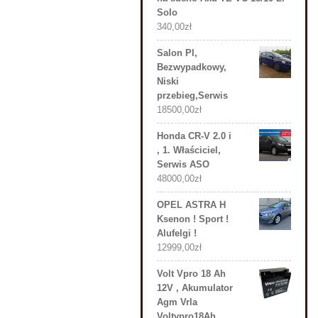
Solo
340,00
zł
Salon Pl,
Bezwypadkowy,
Niski
przebieg,Serwis
18500,00
zł
Honda CR-V 2.0 i
, 1. Właściciel,
Serwis ASO
48000,00
zł
OPEL ASTRA H
Ksenon ! Sport !
Alufelgi !
12999,00
zł
Volt Vpro 18 Ah
12V , Akumulator
Agm Vrla
Voltvpro18Ah