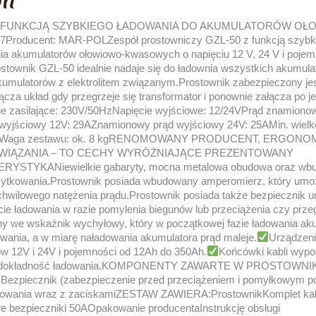
on
Z FUNKCJĄ SZYBKIEGO ŁADOWANIA DO AKUMULATORÓW O
07Producent: MAR-POLZespół prostowniczy GZL-50 z funkcją szybki
ia akumulatorów ołowiowo-kwasowych o napięciu 12 V, 24 V i poje
stownik GZL-50 idealnie nadaje się do ładownia wszystkich akumu
kumulatorów z elektrolitem związanym.Prostownik zabezpieczony je
ącza układ gdy przegrzeje się transformator i ponownie załącza po 
zasilające: 230V/50HzNapięcie wyjściowe: 12/24VPrąd znamionow
yjściowy 12V: 29AZnamionowy prąd wyjściowy 24V: 25AMin. wielk
50AWaga zestawu: ok. 8 kgRENOMOWANY PRODUCENT, ERGONO
IĄZANIA – TO CECHY WYRÓŻNIAJĄCE PREZENTOWANY
TYKANiewielkie gabaryty, mocna metalowa obudowa oraz wbu
żytkowania.Prostownik posiada wbudowany amperomierz, który umożl
chwilowego natężenia prądu.Prostownik posiada także bezpiecznik u
ie ładowania w razie pomylenia biegunów lub przeciążenia czy prze
y we wskaźnik wychyłowy, który w początkowej fazie ładowania ak
ania, a w miarę naładowania akumulatora prąd maleje.
Urządzeni
w 12V i 24V i pojemności od 12Ah do 350Ah.
Końcówki kabli wyp
ące dokładność ładowania.KOMPONENTY ZAWARTE W PROSTOWNIK
zBezpiecznik (zabezpieczenie przed przeciążeniem i pomyłkowym p
owania wraz z zaciskamiZESTAW ZAWIERA:ProstownikKomplet kabli
 bezpieczniki 50AOpakowanie producentaInstrukcję obsługi