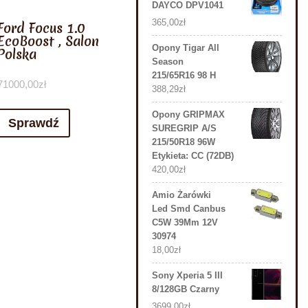
DAYCO DPV1041
365,00
zł
Ford Focus 1.0
EcoBoost , Salon
Opony Tigar All
Polska
Season
215/65R16 98 H
71000,00
zł
388,29
zł
Opony GRIPMAX
Sprawdź
SUREGRIP A/S
215/50R18 96W
Etykieta: CC (72DB)
420,00
zł
Amio Żarówki
Led Smd Canbus
C5W 39Mm 12V
30974
18,00
zł
Sony Xperia 5 III
8/128GB Czarny
3699,00
zł