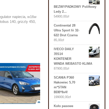
BEZWYPADKOWY Poliftowy
Ledy 2...
egulator napiecia, w16w
54900,00
zł
obus 140, grizzly 450,
Continental 28
Ultra Sport Iii 32-
622 Drut Czarna
85,00
zł
IVECO DAILY
35S14
KONTENER
WINDA WEBASTO KLIMA
87900,00
zł
SCANIA P360
Hakowiec 5,70
m*STAN
BDB*8x4!
199000,00
zł
Koło pasowe