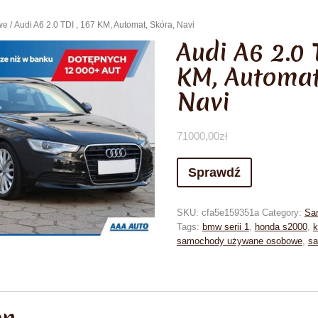
we
/ Audi A6 2.0 TDI , 167 KM, Automat, Skóra, Navi
Audi A6 2.0 
KM, Automat
Navi
71000,00
zł
Sprawdź
SKU:
cfa5e159351a
Category:
Sa
Tags:
bmw serii 1
,
honda s2000
,
k
samochody używane osobowe
,
sa