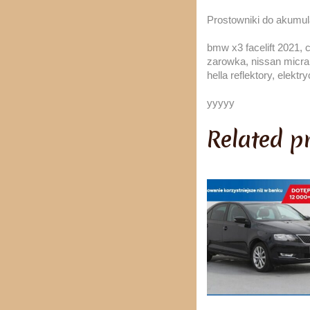
Prostowniki do akumu
bmw x3 facelift 2021, 
zarowka, nissan micra
hella reflektory, elekt
yyyyy
Related p