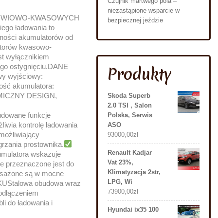
Czujnik martwego pola –
niezastąpione wsparcie w
ŁOWIOWO-KWASOWYCH
bezpiecznej jeździe
ego ładowania to
mności akumulatorów od
latorów kwasowo-
st wyłącznikiem
jego ostygnięciu.DANE
Produkty
y wyjściowy:
ość akumulatora:
MICZNY DESIGN,
Skoda Superb
2.0 TSI , Salon
dowane funkcje
Polska, Serwis
iwia kontrolę ładowania
ASO
możliwiający
93000,00
zł
grzania prostownika.
Renault Kadjar
umulatora wskazuje
Vat 23%,
e przeznaczone jest do
Klimatyzacja 2str,
osażone są w mocne
LPG, Wi
UStalowa obudowa wraz
73900,00
zł
odłączeniem
 do ładowania i
Hyundai ix35 100