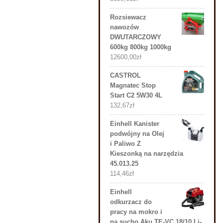
Rozsiewacz
nawozów
DWUTARCZOWY
600kg 800kg 1000kg
12600,00
zł
CASTROL
Magnatec Stop
Start C2 5W30 4L
132,67
zł
Einhell Kanister
podwójny na Olej
i Paliwo Z
Kieszonką na narzędzia
45.013.25
114,46
zł
Einhell
odkurzacz do
pracy na mokro i
na sucho Aku TE-VC 18/10 Li-