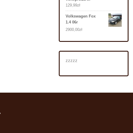
129,99
zł
Volkswagen Fox
1.4 06r
2900,00
zł
zzzzz
i