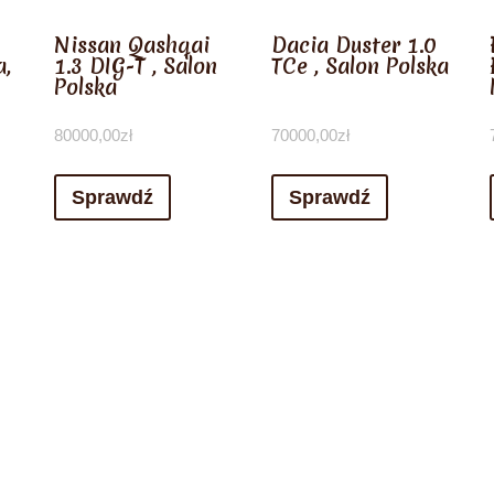
Nissan Qashqai
Dacia Duster 1.0
a,
1.3 DIG-T , Salon
TCe , Salon Polska
Polska
80000,00
zł
70000,00
zł
Sprawdź
Sprawdź