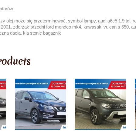
latorów
czy olej może się przeterminować, symbol lampy, audi a6c5 1.9 tdi, r
 2001, zderzak przedni ford mondeo mk4, kawasaki vulcan s 650, aut
ryczna dacia, kia stonic bagażnik
roducts