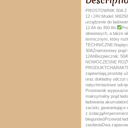
Descripti
PROSTOWNIK 50A 
12 i 24V.Model: M825
urządzenie do ładowan
12 Ah do 350 Ah.
Pro
ołowiowych, a także a
termicznym, który rozł
TECHNICZNE:Napięcie 
30AZnamionowy prąd w
12AhBezpiecznik: 
NOWOCZESNE ROZW
PRODUKTCHARAKTERYS
zapewniają prostotę u
oraz dokładny odczyt 
natychmiastowe odcięc
Prostownik wyposażon
maksymalny prąd ładow
ładowania akumulatoró
zaciski, gwarantuj
z izolacjąAmperomier
biegunów)Przewód ład
zasilaniaDwa zapasowe