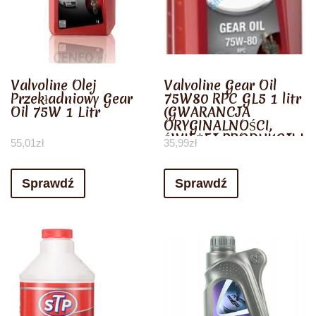
Valvoline Olej
Valvoline Gear Oil
Przekładniowy Gear
75W80 RPC GL5 1 litr
Oil 75W 1 Litr
(GWARANCJA
ORYGINALNOŚCI,
ŚWIEŻEJ PRODUKCJI I
55,01
zł
35,99
zł
DOSTĘPNOŚCI)
Sprawdź
Sprawdź