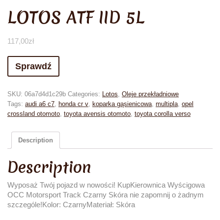
LOTOS ATF IID 5L
117,00
zł
Sprawdź
SKU:
06a7d4d1c29b
Categories:
Lotos
,
Oleje przekładniowe
Tags:
audi a6 c7
,
honda cr v
,
koparka gąsienicowa
,
multipla
,
opel
crossland otomoto
,
toyota avensis otomoto
,
toyota corolla verso
Description
Description
Wyposaż Twój pojazd w nowości! KupKierownica Wyścigowa
OCC Motorsport Track Czarny Skóra nie zapomnij o żadnym
szczególe!Kolor: CzarnyMateriał: Skóra