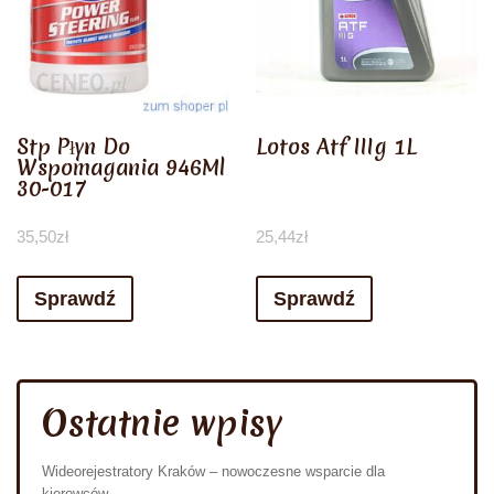
Stp Płyn Do
Lotos Atf IIIg 1L
Wspomagania 946Ml
30-017
35,50
zł
25,44
zł
Sprawdź
Sprawdź
Ostatnie wpisy
Wideorejestratory Kraków – nowoczesne wsparcie dla
kierowców