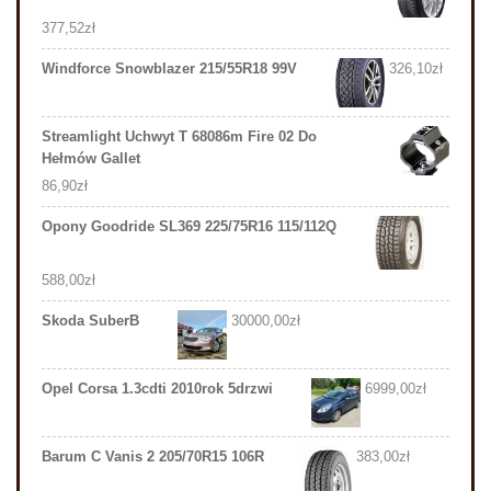
377,52
zł
Windforce Snowblazer 215/55R18 99V
326,10
zł
Streamlight Uchwyt T 68086m Fire 02 Do
Hełmów Gallet
86,90
zł
Opony Goodride SL369 225/75R16 115/112Q
588,00
zł
Skoda SuberB
30000,00
zł
Opel Corsa 1.3cdti 2010rok 5drzwi
6999,00
zł
Barum C Vanis 2 205/70R15 106R
383,00
zł