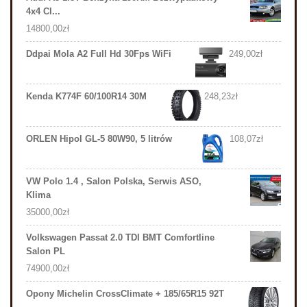
4x4 Cl...
14800,00
zł
Ddpai Mola A2 Full Hd 30Fps WiFi
249,00
zł
Kenda K774F 60/100R14 30M
248,23
zł
ORLEN Hipol GL-5 80W90, 5 litrów
108,07
zł
VW Polo 1.4 , Salon Polska, Serwis ASO,
Klima
35000,00
zł
Volkswagen Passat 2.0 TDI BMT Comfortline
Salon PL
74900,00
zł
Opony Michelin CrossClimate + 185/65R15 92T