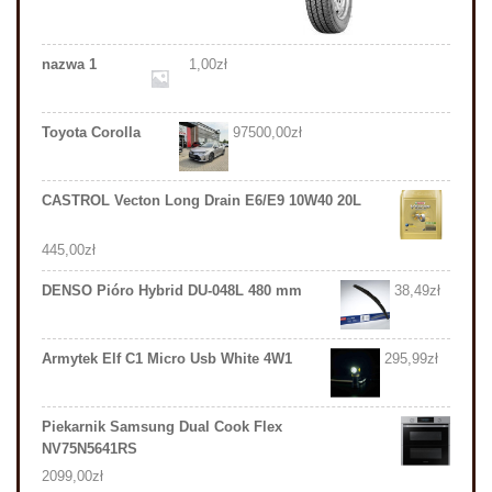
nazwa 1
1,00
zł
Toyota Corolla
97500,00
zł
CASTROL Vecton Long Drain E6/E9 10W40 20L
445,00
zł
DENSO Pióro Hybrid DU-048L 480 mm
38,49
zł
Armytek Elf C1 Micro Usb White 4W1
295,99
zł
Piekarnik Samsung Dual Cook Flex
NV75N5641RS
2099,00
zł