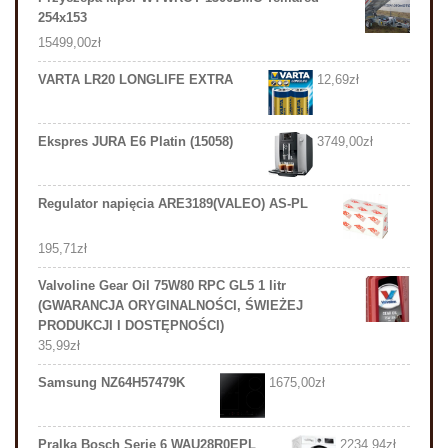
254x153
15499,00
zł
VARTA LR20 LONGLIFE EXTRA
12,69
zł
Ekspres JURA E6 Platin (15058)
3749,00
zł
Regulator napięcia ARE3189(VALEO) AS-PL
195,71
zł
Valvoline Gear Oil 75W80 RPC GL5 1 litr
(GWARANCJA ORYGINALNOŚCI, ŚWIEŻEJ
PRODUKCJI I DOSTĘPNOŚCI)
35,99
zł
Samsung NZ64H57479K
1675,00
zł
Pralka Bosch Serie 6 WAU28R0EPL
2234,94
zł