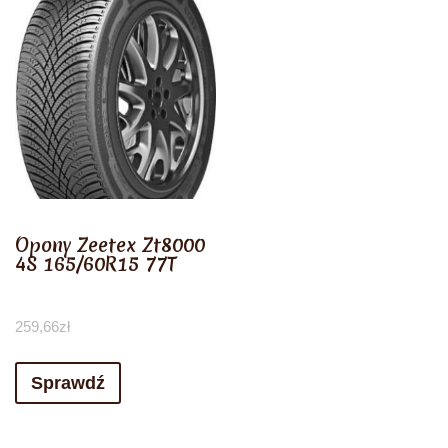
Opony Zeetex Zt8000
4S 165/60R15 77T
259,66
zł
Sprawdź