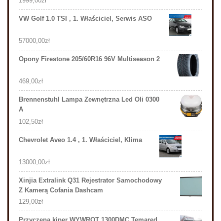
1999,00
zł
VW Golf 1.0 TSI , 1. Właściciel, Serwis ASO
57000,00
zł
Opony Firestone 205/60R16 96V Multiseason 2
469,00
zł
Brennenstuhl Lampa Zewnętrzna Led Oli 0300
A
102,50
zł
Chevrolet Aveo 1.4 , 1. Właściciel, Klima
13000,00
zł
Xinjia Extralink Q31 Rejestrator Samochodowy
Z Kamerą Cofania Dashcam
129,00
zł
Przyczepa kiper WYWROT 1300DMC Temared