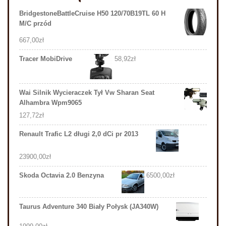
BridgestoneBattleCruise H50 120/70B19TL 60 H
M/C przód
667,00
zł
Tracer MobiDrive
58,92
zł
Wai Silnik Wycieraczek Tył Vw Sharan Seat
Alhambra Wpm9065
127,72
zł
Renault Trafic L2 długi 2,0 dCi pr 2013
23900,00
zł
Skoda Octavia 2.0 Benzyna
6500,00
zł
Taurus Adventure 340 Biały Połysk (JA340W)