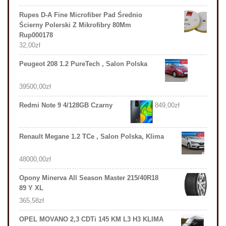
Rupes D-A Fine Microfiber Pad Średnio
Ścierny Polerski Z Mikrofibry 80Mm
Rup000178
32,00
zł
Peugeot 208 1.2 PureTech , Salon Polska
39500,00
zł
Redmi Note 9 4/128GB Czarny
849,00
zł
Renault Megane 1.2 TCe , Salon Polska, Klima
48000,00
zł
Opony Minerva All Season Master 215/40R18
89 Y XL
365,58
zł
OPEL MOVANO 2,3 CDTi 145 KM L3 H3 KLIMA