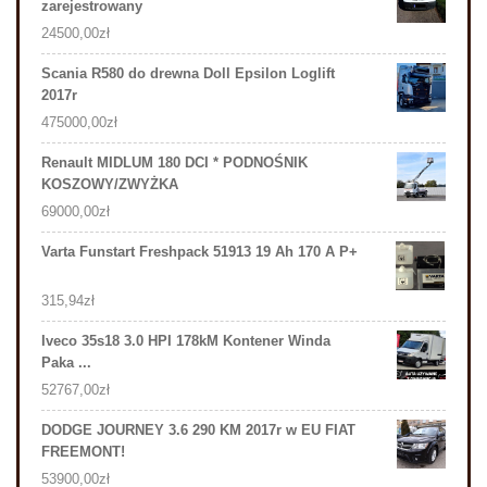
zarejestrowany
24500,00
zł
Scania R580 do drewna Doll Epsilon Loglift
2017r
475000,00
zł
Renault MIDLUM 180 DCI * PODNOŚNIK
KOSZOWY/ZWYŻKA
69000,00
zł
Varta Funstart Freshpack 51913 19 Ah 170 A P+
315,94
zł
Iveco 35s18 3.0 HPI 178kM Kontener Winda
Paka ...
52767,00
zł
DODGE JOURNEY 3.6 290 KM 2017r w EU FIAT
FREEMONT!
53900,00
zł