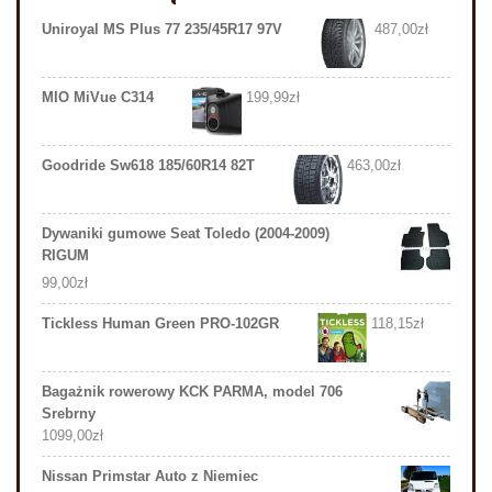
Uniroyal MS Plus 77 235/45R17 97V
487,00
zł
MIO MiVue C314
199,99
zł
Goodride Sw618 185/60R14 82T
463,00
zł
Dywaniki gumowe Seat Toledo (2004-2009)
RIGUM
99,00
zł
Tickless Human Green PRO-102GR
118,15
zł
Bagażnik rowerowy KCK PARMA, model 706
Srebrny
1099,00
zł
Nissan Primstar Auto z Niemiec