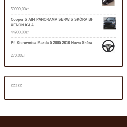
59900,00
zł
Cooper S All4 PANORAMA SERWIS SKÓRA BI-
XENON IGŁA
44900,00
zł
Pfi Kierownica Mazda 5 2005 2010 Nowa Skóra
270,00
zł
zzzzz