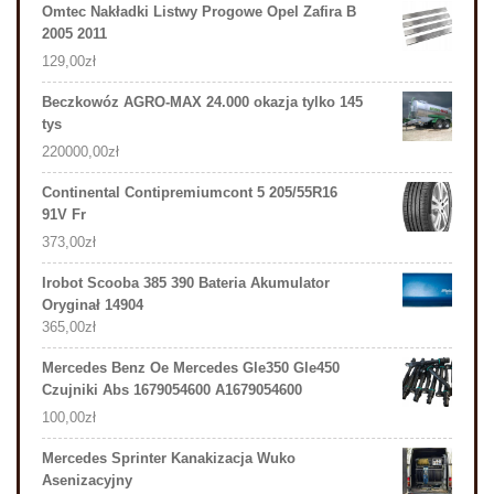
Omtec Nakładki Listwy Progowe Opel Zafira B
2005 2011
129,00
zł
Beczkowóz AGRO-MAX 24.000 okazja tylko 145
tys
220000,00
zł
Continental Contipremiumcont 5 205/55R16
91V Fr
373,00
zł
Irobot Scooba 385 390 Bateria Akumulator
Oryginał 14904
365,00
zł
Mercedes Benz Oe Mercedes Gle350 Gle450
Czujniki Abs 1679054600 A1679054600
100,00
zł
Mercedes Sprinter Kanakizacja Wuko
Asenizacyjny