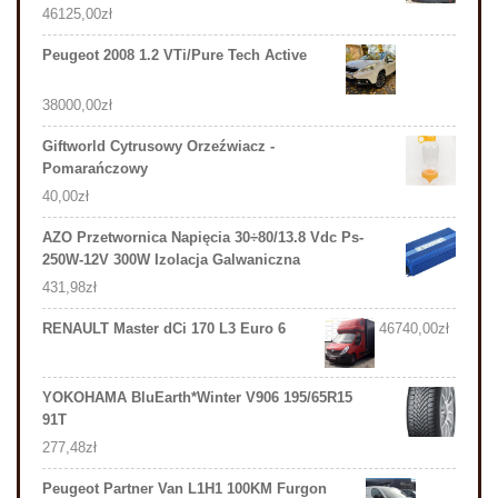
46125,00
zł
Peugeot 2008 1.2 VTi/Pure Tech Active
38000,00
zł
Giftworld Cytrusowy Orzeźwiacz -
Pomarańczowy
40,00
zł
AZO Przetwornica Napięcia 30÷80/13.8 Vdc Ps-
250W-12V 300W Izolacja Galwaniczna
431,98
zł
RENAULT Master dCi 170 L3 Euro 6
46740,00
zł
YOKOHAMA BluEarth*Winter V906 195/65R15
91T
277,48
zł
Peugeot Partner Van L1H1 100KM Furgon