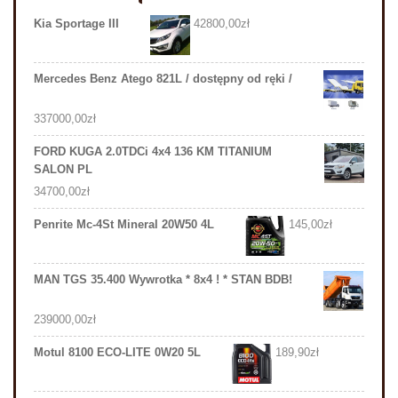
Kia Sportage III
42800,00
zł
Mercedes Benz Atego 821L / dostępny od ręki /
337000,00
zł
FORD KUGA 2.0TDCi 4x4 136 KM TITANIUM
SALON PL
34700,00
zł
Penrite Mc-4St Mineral 20W50 4L
145,00
zł
MAN TGS 35.400 Wywrotka * 8x4 ! * STAN BDB!
239000,00
zł
Motul 8100 ECO-LITE 0W20 5L
189,90
zł