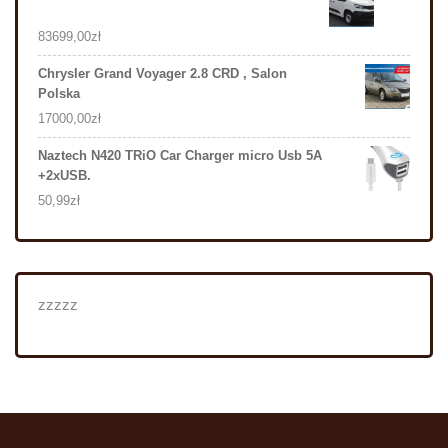
83699,00
zł
Chrysler Grand Voyager 2.8 CRD , Salon
Polska
17000,00
zł
Naztech N420 TRiO Car Charger micro Usb 5A
+2xUSB.
50,99
zł
zzzzz