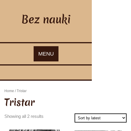
Skip
to
content
Bez nauki
MENU
Home
/ Tristar
Tristar
Showing all 2 results