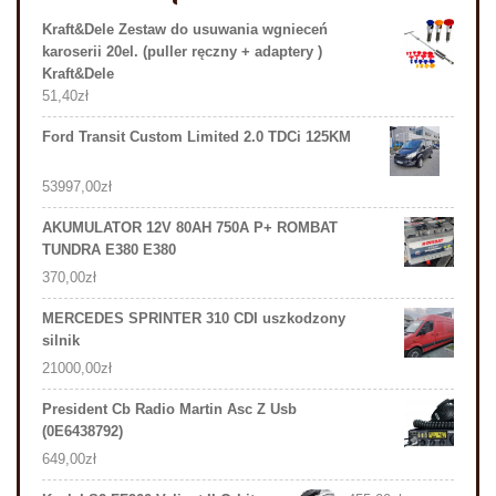
Kraft&Dele Zestaw do usuwania wgnieceń
karoserii 20el. (puller ręczny + adaptery )
Kraft&Dele
51,40
zł
Ford Transit Custom Limited 2.0 TDCi 125KM
53997,00
zł
AKUMULATOR 12V 80AH 750A P+ ROMBAT
TUNDRA E380 E380
370,00
zł
MERCEDES SPRINTER 310 CDI uszkodzony
silnik
21000,00
zł
President Cb Radio Martin Asc Z Usb
(0E6438792)
649,00
zł