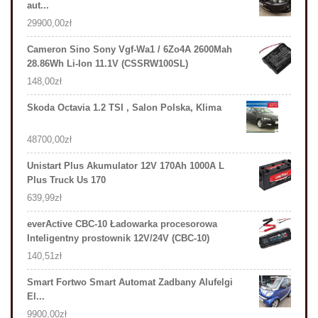
aut...
29900,00
zł
Cameron Sino Sony Vgf-Wa1 / 6Zo4A 2600Mah
28.86Wh Li-Ion 11.1V (CSSRW100SL)
148,00
zł
Skoda Octavia 1.2 TSI , Salon Polska, Klima
48700,00
zł
Unistart Plus Akumulator 12V 170Ah 1000A L
Plus Truck Us 170
639,99
zł
everActive CBC-10 Ładowarka procesorowa
Inteligentny prostownik 12V/24V (CBC-10)
140,51
zł
Smart Fortwo Smart Automat Zadbany Alufelgi
El...
9900,00
zł