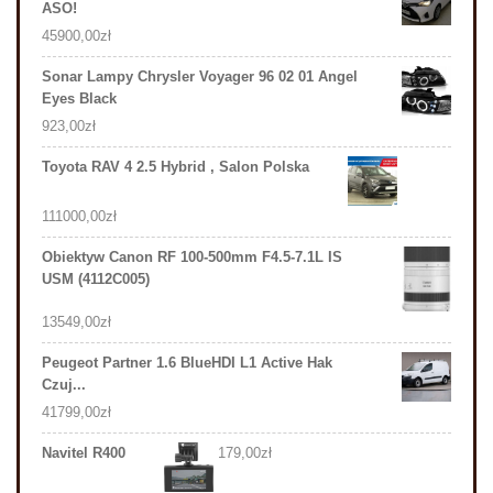
ASO!
45900,00
zł
Sonar Lampy Chrysler Voyager 96 02 01 Angel
Eyes Black
923,00
zł
Toyota RAV 4 2.5 Hybrid , Salon Polska
111000,00
zł
Obiektyw Canon RF 100-500mm F4.5-7.1L IS
USM (4112C005)
13549,00
zł
Peugeot Partner 1.6 BlueHDI L1 Active Hak
Czuj...
41799,00
zł
Navitel R400
179,00
zł