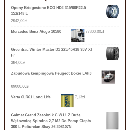
Opony Bridgestone ECO HD2 315/60R22.5
153/148 L
2942,00
zł
Mercedes Benz Atego 10580
77800,00
zł
Greentrac Winter Master-D1 225/45R18 95V Xl
Fr
384,00
zł
Zabudowa kempingowa Peugeot Boxer L4H3
89000,00
zł
Varta 6LR61 Long Life
7,13
zł
Galmet Grand Zasobnik C.W.U. Z Dużą
Wężownicą Spiralną 2,7 M2 Do Pomp Ciepła
300 L Poliuretan Skay 26-308107N