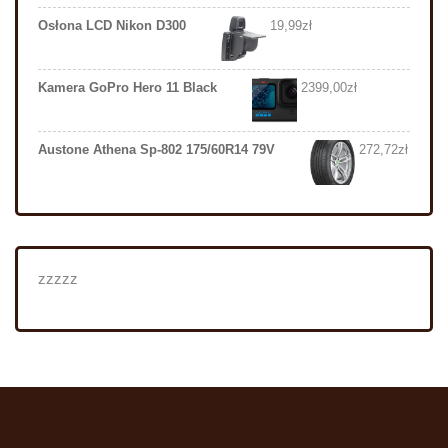
Osłona LCD Nikon D300
19,99
zł
Kamera GoPro Hero 11 Black
2399,00
zł
Austone Athena Sp-802 175/60R14 79V
272,72
zł
zzzzz