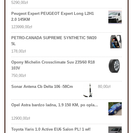
5290,00
zł
Peugeot Expert PEUGEOT Expert Long L2H1
2.0 145KM
123999,00
zł
PETRO-CANADA SUPREME SYNTHETIC 5W20
5L
178,00
zł
Opony Michelin Crossclimate Suv 235/60 R18
103V
750,00
zł
Sonar Antena Cb Delta 106 -58Cm
80,00
zł
Opel Astra bardzo ladna, 1.9 150 KM, po opla...
12900,00
zł
Toyota Yaris 1.0 Active EU6 Salon PL! 1 wł!