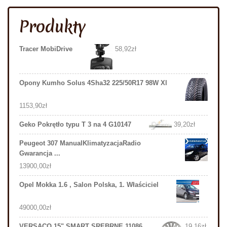
Produkty
Tracer MobiDrive
58,92
zł
Opony Kumho Solus 4Sha32 225/50R17 98W Xl
1153,90
zł
Geko Pokrętło typu T 3 na 4 G10147
39,20
zł
Peugeot 307 ManualKlimatyzacjaRadio
Gwarancja ...
13900,00
zł
Opel Mokka 1.6 , Salon Polska, 1. Właściciel
49000,00
zł
VERSACO 15" SMART SREBRNE 11086
19,16
zł