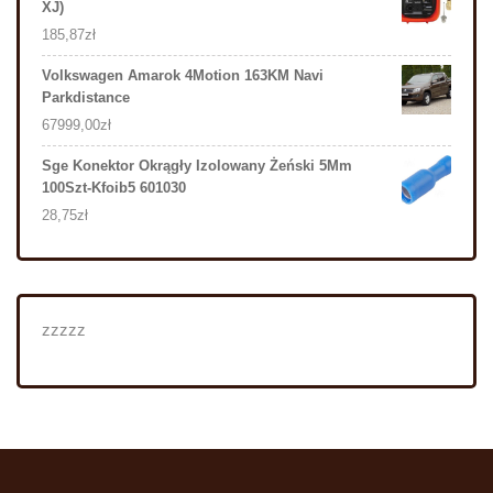
XJ)
185,87
zł
Volkswagen Amarok 4Motion 163KM Navi
Parkdistance
67999,00
zł
Sge Konektor Okrągły Izolowany Żeński 5Mm
100Szt-Kfoib5 601030
28,75
zł
zzzzz