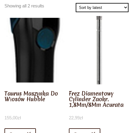
Showing all 2 results
Taurus Maszynka Do
Frez Diamentowy
Włosów Hubble
Cylinder Zaokr.
1,8Mm/8Mm Acurata
155,00
zł
22,99
zł