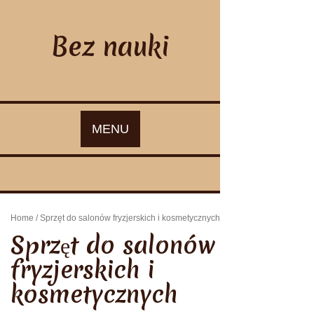
Skip
to
content
Bez nauki
MENU
Home
/ Sprzęt do salonów fryzjerskich i kosmetycznych
Sprzęt do salonów
fryzjerskich i
kosmetycznych