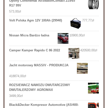
Opony Continental AllSeasonContact 215/65
R17 99V
573,00
zł
Volt Polska Agm 12V 100Ah (29940)
777,77
zł
Nissan Micra Bardzo ładna
10900,00
zł
Camper Kamper Rapido C 86 2022
420500,00
zł
Jacht motorowy MASSIV - PRODUKCJA
418874,00
zł
ROZSIEWACZ NAWOZU DWUTARCZOWY
DWUTALERZOWY AGROMAX
3499,00
zł
Black&Decker Kompresor Automotive (ASI400-