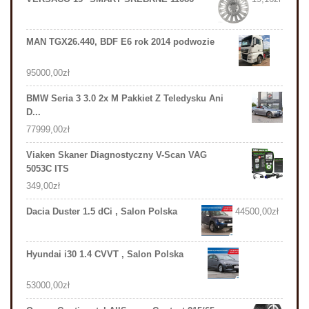
MAN TGX26.440, BDF E6 rok 2014 podwozie
95000,00
zł
BMW Seria 3 3.0 2x M Pakkiet Z Teledysku Ani
D...
77999,00
zł
Viaken Skaner Diagnostyczny V-Scan VAG
5053C ITS
349,00
zł
Dacia Duster 1.5 dCi , Salon Polska
44500,00
zł
Hyundai i30 1.4 CVVT , Salon Polska
53000,00
zł