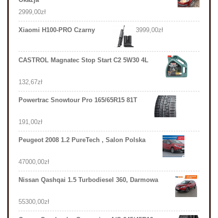
2999,00
zł
Xiaomi H100-PRO Czarny
3999,00
zł
CASTROL Magnatec Stop Start C2 5W30 4L
132,67
zł
Powertrac Snowtour Pro 165/65R15 81T
191,00
zł
Peugeot 2008 1.2 PureTech , Salon Polska
47000,00
zł
Nissan Qashqai 1.5 Turbodiesel 360, Darmowa
55300,00
zł