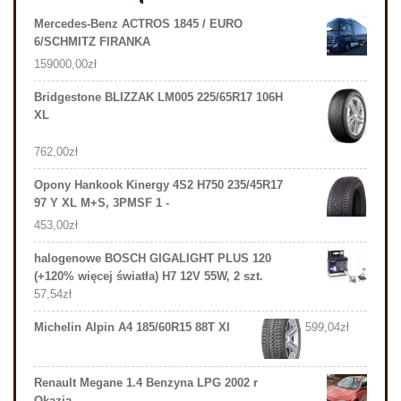
Mercedes-Benz ACTROS 1845 / EURO
6/SCHMITZ FIRANKA
159000,00
zł
Bridgestone BLIZZAK LM005 225/65R17 106H
XL
762,00
zł
Opony Hankook Kinergy 4S2 H750 235/45R17
97 Y XL M+S, 3PMSF 1 -
453,00
zł
halogenowe BOSCH GIGALIGHT PLUS 120
(+120% więcej światła) H7 12V 55W, 2 szt.
57,54
zł
Michelin Alpin A4 185/60R15 88T Xl
599,04
zł
Renault Megane 1.4 Benzyna LPG 2002 r
Okazja