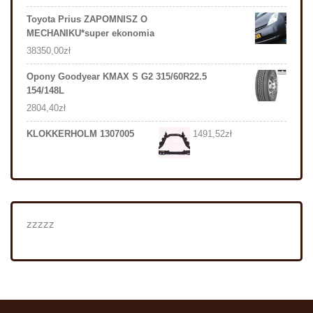
Toyota Prius ZAPOMNISZ O
MECHANIKU*super ekonomia
38350,00
zł
Opony Goodyear KMAX S G2 315/60R22.5
154/148L
2804,40
zł
KLOKKERHOLM 1307005
1491,52
zł
zzzzz