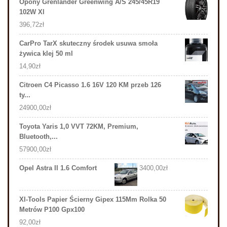
Opony Grenlander Greenwing A/S 245/45R19
102W Xl
396,72
zł
CarPro TarX skuteczny środek usuwa smoła
żywica klej 50 ml
14,90
zł
Citroen C4 Picasso 1.6 16V 120 KM przeb 126
ty...
24900,00
zł
Toyota Yaris 1,0 VVT 72KM, Premium,
Bluetooth,...
57900,00
zł
Opel Astra II 1.6 Comfort
3400,00
zł
Xl-Tools Papier Ścierny Gipex 115Mm Rolka 50
Metrów P100 Gpx100
92,00
zł