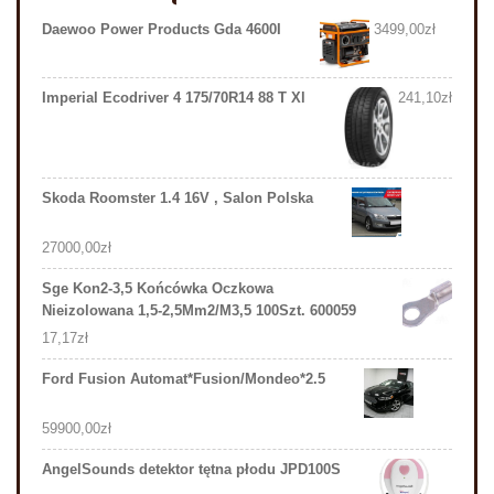
Daewoo Power Products Gda 4600I
3499,00
zł
Imperial Ecodriver 4 175/70R14 88 T Xl
241,10
zł
Skoda Roomster 1.4 16V , Salon Polska
27000,00
zł
Sge Kon2-3,5 Końcówka Oczkowa
Nieizolowana 1,5-2,5Mm2/M3,5 100Szt. 600059
17,17
zł
Ford Fusion Automat*Fusion/Mondeo*2.5
59900,00
zł
AngelSounds detektor tętna płodu JPD100S