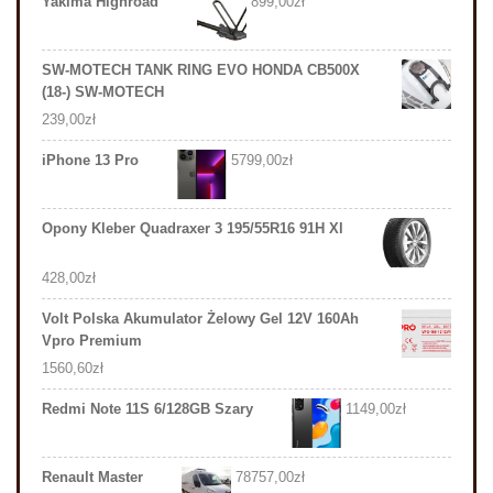
Yakima Highroad
899,00
zł
SW-MOTECH TANK RING EVO HONDA CB500X
(18-) SW-MOTECH
239,00
zł
iPhone 13 Pro
5799,00
zł
Opony Kleber Quadraxer 3 195/55R16 91H Xl
428,00
zł
Volt Polska Akumulator Żelowy Gel 12V 160Ah
Vpro Premium
1560,60
zł
Redmi Note 11S 6/128GB Szary
1149,00
zł
Renault Master
78757,00
zł