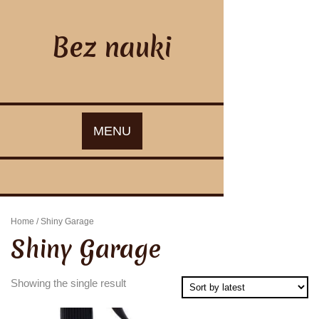
Skip
to
content
Bez nauki
MENU
Home
/ Shiny Garage
Shiny Garage
Showing the single result