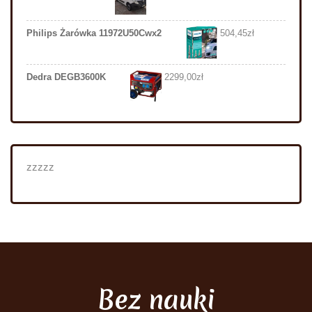
Philips Żarówka 11972U50Cwx2
504,45
zł
Dedra DEGB3600K
2299,00
zł
zzzzz
Bez nauki