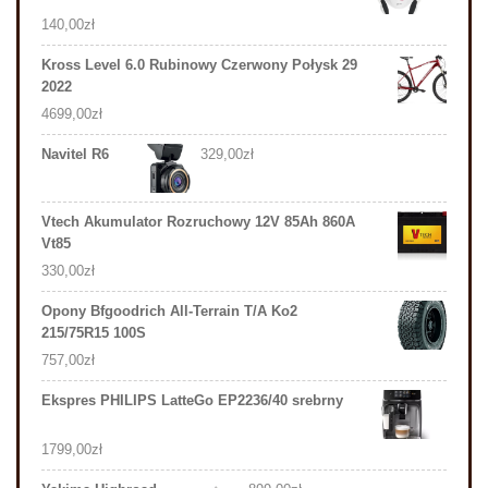
140,00
zł
Kross Level 6.0 Rubinowy Czerwony Połysk 29
2022
4699,00
zł
Navitel R6
329,00
zł
Vtech Akumulator Rozruchowy 12V 85Ah 860A
Vt85
330,00
zł
Opony Bfgoodrich All-Terrain T/A Ko2
215/75R15 100S
757,00
zł
Ekspres PHILIPS LatteGo EP2236/40 srebrny
1799,00
zł