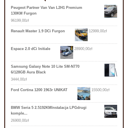
Peugeot Partner Van Van L2H1 Premium
130KM Furgon
96199,00
zł
Renault Master 1.9 DCi Furgon
12999,00
zł
Espace 2.0 dCi Initiale
28900,00
zł
Samsung Galaxy Note 10 Lite SM-N770
6/128GB Aura Black
3444,00
zł
Ford Cortina 1200 1963r UNIKAT
15500,00
zł
BMW Seria 5 2.5192KMInstalacja LPGdrugi
komple...
26900,00
zł