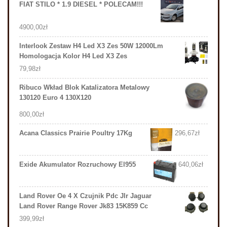
FIAT STILO * 1.9 DIESEL * POLECAM!!!
4900,00
zł
Interlook Zestaw H4 Led X3 Zes 50W 12000Lm
Homologacja Kolor H4 Led X3 Zes
79,98
zł
Ribuco Wkład Blok Katalizatora Metalowy
130120 Euro 4 130X120
800,00
zł
Acana Classics Prairie Poultry 17Kg
296,67
zł
Exide Akumulator Rozruchowy El955
640,06
zł
Land Rover Oe 4 X Czujnik Pdc Jlr Jaguar
Land Rover Range Rover Jk83 15K859 Cc
399,99
zł