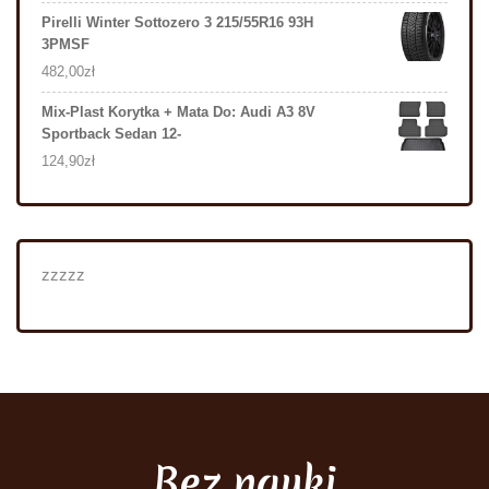
Pirelli Winter Sottozero 3 215/55R16 93H
3PMSF
482,00
zł
Mix-Plast Korytka + Mata Do: Audi A3 8V
Sportback Sedan 12-
124,90
zł
zzzzz
Bez nauki