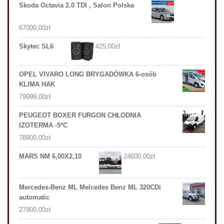
Skoda Octavia 2.0 TDI , Salon Polska
67000,00
zł
Skytec SL6
425,00
zł
OPEL VIVARO LONG BRYGADÓWKA 6-osób
KLIMA HAK
79999,00
zł
PEUGEOT BOXER FURGON CHŁODNIA
IZOTERMA -5*C
78900,00
zł
MARS NM 6,00X2,10
24600,00
zł
Mercedes-Benz ML Melcedes Benz ML 320CDi
automatic
27900,00
zł