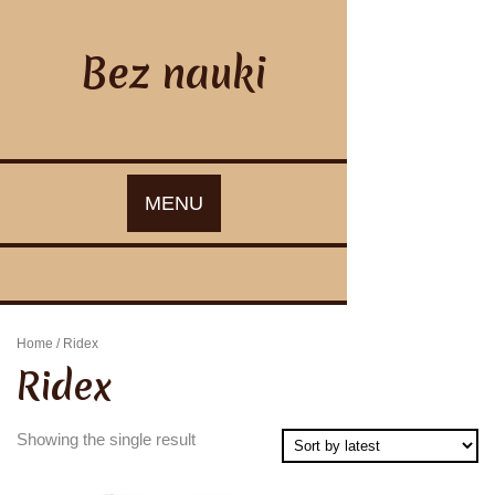
Skip
to
content
Bez nauki
MENU
Home
/ Ridex
Ridex
Showing the single result