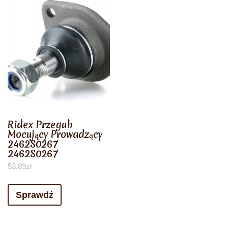
Ridex Przegub
Mocujący Prowadzący
2462S0267
2462S0267
53,89
zł
Sprawdź