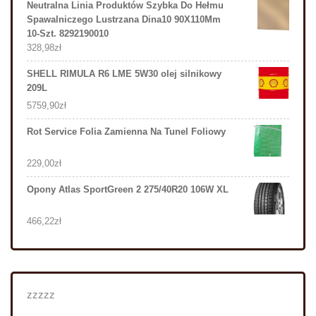
Neutralna Linia Produktów Szybka Do Hełmu
Spawalniczego Lustrzana Dina10 90X110Mm
10-Szt. 8292190010
328,98
zł
SHELL RIMULA R6 LME 5W30 olej silnikowy
209L
5759,90
zł
Rot Service Folia Zamienna Na Tunel Foliowy
229,00
zł
Opony Atlas SportGreen 2 275/40R20 106W XL
466,22
zł
zzzzz