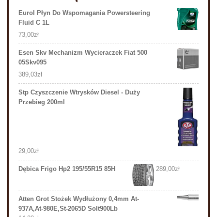
Eurol Płyn Do Wspomagania Powersteering
Fluid C 1L
73,00
zł
Esen Skv Mechanizm Wycieraczek Fiat 500
05Skv095
389,03
zł
Stp Czyszczenie Wtrysków Diesel - Duży
Przebieg 200ml
29,00
zł
Dębica Frigo Hp2 195/55R15 85H
289,00
zł
Atten Grot Stożek Wydłużony 0,4mm At-
937A,At-980E,St-2065D Solt900Lb