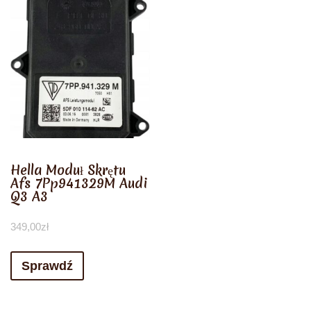
Hella Moduł Skrętu
Afs 7Pp941329M Audi
Q3 A3
349,00
zł
Sprawdź