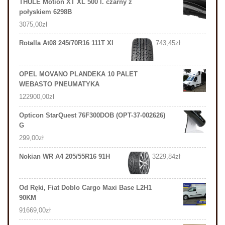
THULE Motion XT XL 500 l. czarny z
połyskiem 6298B
3075,00
zł
Rotalla At08 245/70R16 111T Xl
743,45
zł
OPEL MOVANO PLANDEKA 10 PALET
WEBASTO PNEUMATYKA
122900,00
zł
Opticon StarQuest 76F300DOB (OPT-37-002626)
G
299,00
zł
Nokian WR A4 205/55R16 91H
3229,84
zł
Od Ręki, Fiat Doblo Cargo Maxi Base L2H1
90KM
91669,00
zł