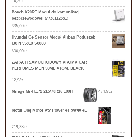
14,20
zł
Bosch K20RF Moduł do komunikacji
bezprzewodowej (7738112351)
335,00
zł
Hyundai Oe Sensor Moduł Airbag Poduszek
I30 N 95910 S0000
600,00
zł
ZAPACH SAMOCHODOWY AROMA CAR
PERFUMES MEN 50ML ATOM. BLACK
12,98
zł
Mirage Mr-Ht172 215/70R16 100H
474,93
zł
Motul Olej Motor Atv Power 4T 5W40 4L
219,33
zł