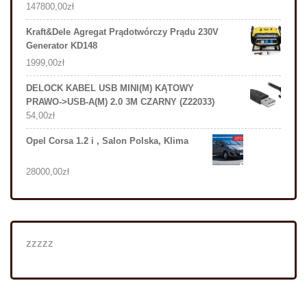
147800,00
zł
Kraft&Dele Agregat Prądotwórczy Prądu 230V
Generator KD148
1999,00
zł
DELOCK KABEL USB MINI(M) KĄTOWY
PRAWO->USB-A(M) 2.0 3M CZARNY (Z22033)
54,00
zł
Opel Corsa 1.2 i , Salon Polska, Klima
28000,00
zł
zzzzz