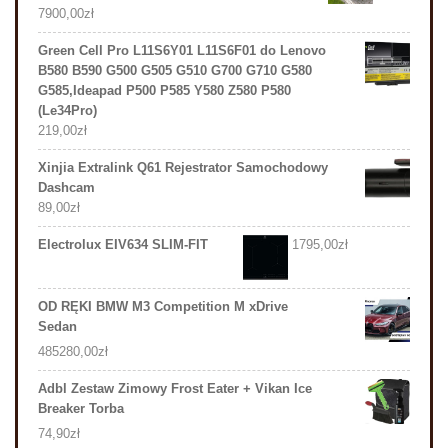
7900,00
zł
Green Cell Pro L11S6Y01 L11S6F01 do Lenovo
B580 B590 G500 G505 G510 G700 G710 G580
G585,Ideapad P500 P585 Y580 Z580 P580
(Le34Pro)
219,00
zł
Xinjia Extralink Q61 Rejestrator Samochodowy
Dashcam
89,00
zł
Electrolux EIV634 SLIM-FIT
1795,00
zł
OD RĘKI BMW M3 Competition M xDrive
Sedan
485280,00
zł
Adbl Zestaw Zimowy Frost Eater + Vikan Ice
Breaker Torba
74,90
zł