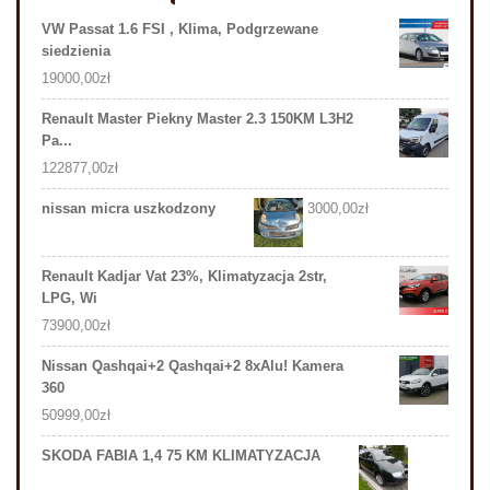
VW Passat 1.6 FSI , Klima, Podgrzewane
siedzienia
19000,00
zł
Renault Master Piekny Master 2.3 150KM L3H2
Pa...
122877,00
zł
nissan micra uszkodzony
3000,00
zł
Renault Kadjar Vat 23%, Klimatyzacja 2str,
LPG, Wi
73900,00
zł
Nissan Qashqai+2 Qashqai+2 8xAlu! Kamera
360
50999,00
zł
SKODA FABIA 1,4 75 KM KLIMATYZACJA