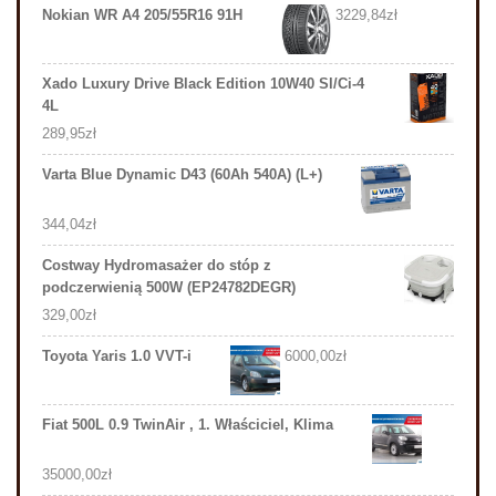
Nokian WR A4 205/55R16 91H
3229,84
zł
Xado Luxury Drive Black Edition 10W40 Sl/Ci-4
4L
289,95
zł
Varta Blue Dynamic D43 (60Ah 540A) (L+)
344,04
zł
Costway Hydromasażer do stóp z
podczerwienią 500W (EP24782DEGR)
329,00
zł
Toyota Yaris 1.0 VVT-i
6000,00
zł
Fiat 500L 0.9 TwinAir , 1. Właściciel, Klima
35000,00
zł