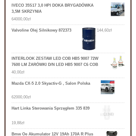
IVECO 35S17 3,0 HPI DOKA BRYGADÓWKA
3,5M SKRZYNIA
64000,00
zł
Valvoline Olej Silnikowy 872373
144,60
zł
INTERLOOK ZESTAW LED COB HB5 9007 72W
7600 LM ŻARÓWKI D/N LED HB5 9007 C6 COB
40,00
zł
Mazda CX-5 2.0 Skyactiv-G , Salon Polska
62000,00
zł
Hart Linka Sterowania Sprzęgłem 335 839
19,88
zł
Bmw Oe Akumulator 12V 19Ah 170A R Plus