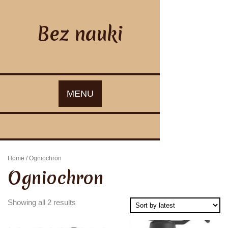
Skip
to
content
Bez nauki
MENU
Home
/ Ogniochron
Ogniochron
Showing all 2 results