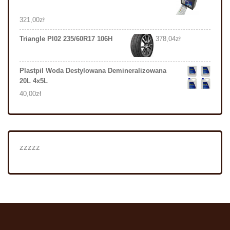
321,00
zł
Triangle Pl02 235/60R17 106H
378,04
zł
Plastpil Woda Destylowana Demineralizowana
20L 4x5L
40,00
zł
zzzzz