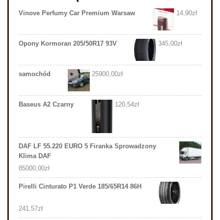
Vinove Perfumy Car Premium Warsaw
14,90
zł
Opony Kormoran 205/50R17 93V
345,00
zł
samochód
25900,00
zł
Baseus A2 Czarny
120,54
zł
DAF LF 55.220 EURO 5 Firanka Sprowadzony
Klima DAF
85000,00
zł
Pirelli Cinturato P1 Verde 185/65R14 86H
241,57
zł