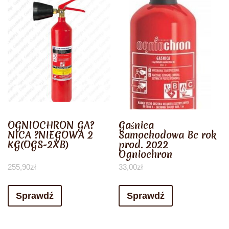
OGNIOCHRON GA?
Gaśnica
NICA ?NIEGOWA 2
Samochodowa Bc rok
KG(OGS-2XB)
prod. 2022
Ogniochron
255,90
zł
33,00
zł
Sprawdź
Sprawdź