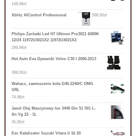
149,99
zł
Xblitz AlControl Professional
589,00
zł
Philips Żarówki Led H7 Ultinon Pro3021 6000K
12/24 11972U3021X2 11972U3021X2
299,99
zł
Hot Auto Eva Dywaniki Volvo C30 I 2006-2013
399,00
zł
Wahacz, zawieszenie koła G40.2240/C OMG
SRL
74,98
zł
Jasol Olej Maszynowy Iso 3448 Din 51 501 L-
An Vg 22 - 1L
35,00
zł
Eec Katalizator Suzuki Vitara Ii 16 20