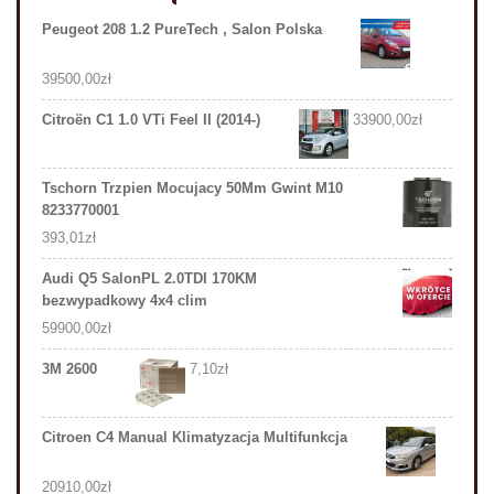
Peugeot 208 1.2 PureTech , Salon Polska
39500,00
zł
Citroën C1 1.0 VTi Feel II (2014-)
33900,00
zł
Tschorn Trzpien Mocujacy 50Mm Gwint M10
8233770001
393,01
zł
Audi Q5 SalonPL 2.0TDI 170KM
bezwypadkowy 4x4 clim
59900,00
zł
3M 2600
7,10
zł
Citroen C4 Manual Klimatyzacja Multifunkcja
20910,00
zł