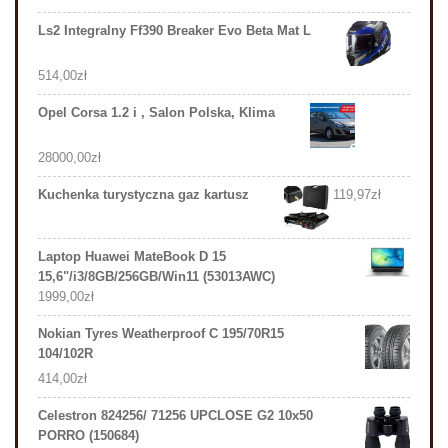
Ls2 Integralny Ff390 Breaker Evo Beta Mat L
514,00
zł
Opel Corsa 1.2 i , Salon Polska, Klima
28000,00
zł
Kuchenka turystyczna gaz kartusz
119,97
zł
Laptop Huawei MateBook D 15
15,6"/i3/8GB/256GB/Win11 (53013AWC)
1999,00
zł
Nokian Tyres Weatherproof C 195/70R15
104/102R
414,00
zł
Celestron 824256/ 71256 UPCLOSE G2 10x50
PORRO (150684)