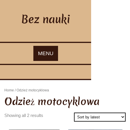
Skip
to
content
Bez nauki
MENU
Home
/ Odzież motocyklowa
Odzież motocyklowa
Showing all 2 results