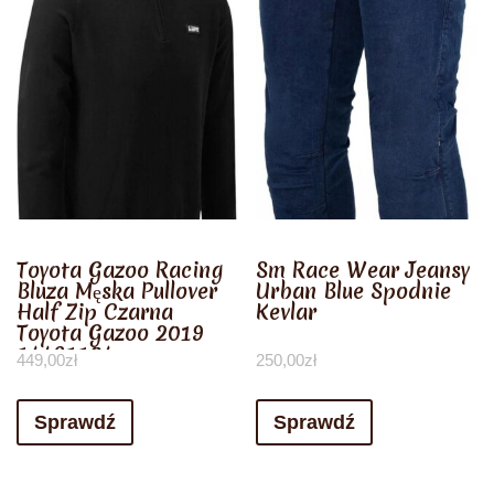
Toyota Gazoo Racing
Sm Race Wear Jeansy
Bluza Męska Pullover
Urban Blue Spodnie
Half Zip Czarna
Kevlar
Toyota Gazoo 2019
14461104
449,00
zł
250,00
zł
Sprawdź
Sprawdź