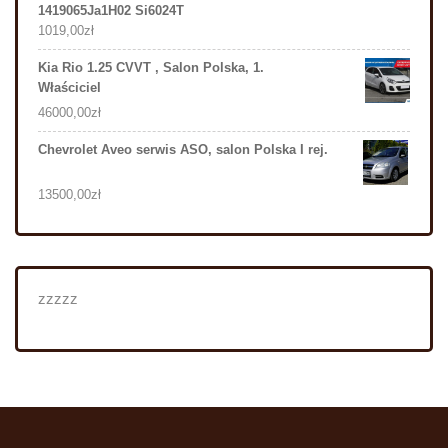
1419065Ja1H02 Si6024T
1019,00
zł
Kia Rio 1.25 CVVT , Salon Polska, 1.
Właściciel
46000,00
zł
Chevrolet Aveo serwis ASO, salon Polska I rej.
13500,00
zł
zzzzz