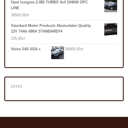
Opel Insignia 2.0BI TURBO 4x4 194KM OPC
LINE
39500,00
zł
Standard Motor Products Akumulator Quality
12V 74Ah 680A STANDARD74
235,00
zł
Volvo S60 2016 r.
56800,00
zł
zzzzz