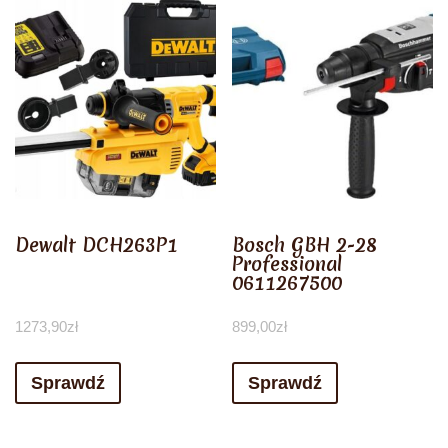
Dewalt DCH263P1
Bosch GBH 2-28
Professional
0611267500
1273,90
zł
899,00
zł
Sprawdź
Sprawdź