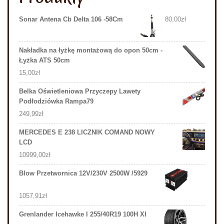
Sonar Antena Cb Delta 106 -58Cm
80,00
zł
Nakładka na łyżkę montażową do opon 50cm -
Łyżka ATS 50cm
15,00
zł
Belka Oświetleniowa Przyczepy Lawety
Podłodziówka Rampa79
249,99
zł
MERCEDES E 238 LICZNIK COMAND NOWY
LCD
10999,00
zł
Blow Przetwornica 12V/230V 2500W /5929
1057,91
zł
Grenlander Icehawke I 255/40R19 100H Xl