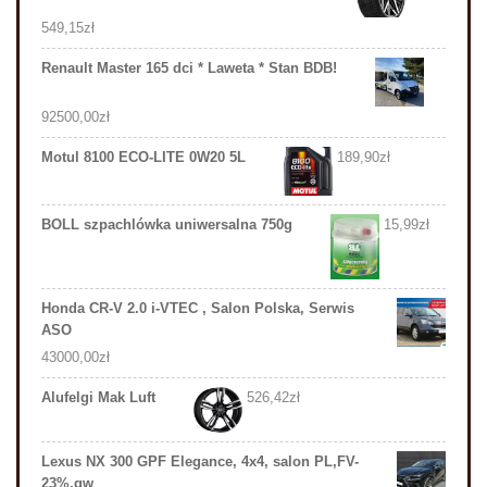
549,15
zł
Renault Master 165 dci * Laweta * Stan BDB!
92500,00
zł
Motul 8100 ECO-LITE 0W20 5L
189,90
zł
BOLL szpachlówka uniwersalna 750g
15,99
zł
Honda CR-V 2.0 i-VTEC , Salon Polska, Serwis
ASO
43000,00
zł
Alufelgi Mak Luft
526,42
zł
Lexus NX 300 GPF Elegance, 4x4, salon PL,FV-
23%,gw