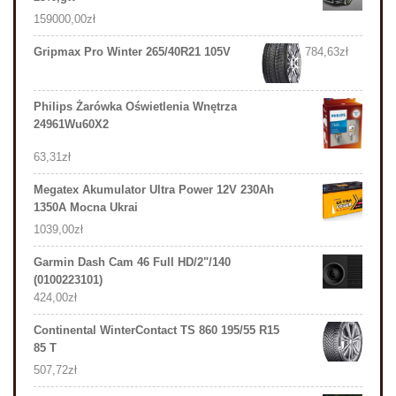
159000,00
zł
Gripmax Pro Winter 265/40R21 105V
784,63
zł
Philips Żarówka Oświetlenia Wnętrza
24961Wu60X2
63,31
zł
Megatex Akumulator Ultra Power 12V 230Ah
1350A Mocna Ukrai
1039,00
zł
Garmin Dash Cam 46 Full HD/2"/140
(0100223101)
424,00
zł
Continental WinterContact TS 860 195/55 R15
85 T
507,72
zł