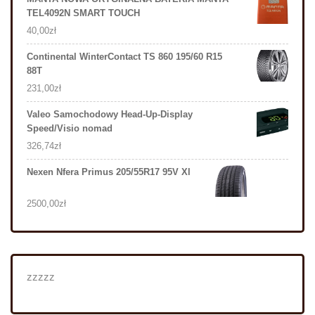
TEL4092N SMART TOUCH
40,00
zł
Continental WinterContact TS 860 195/60 R15
88T
231,00
zł
Valeo Samochodowy Head-Up-Display
Speed/Visio nomad
326,74
zł
Nexen Nfera Primus 205/55R17 95V Xl
2500,00
zł
zzzzz