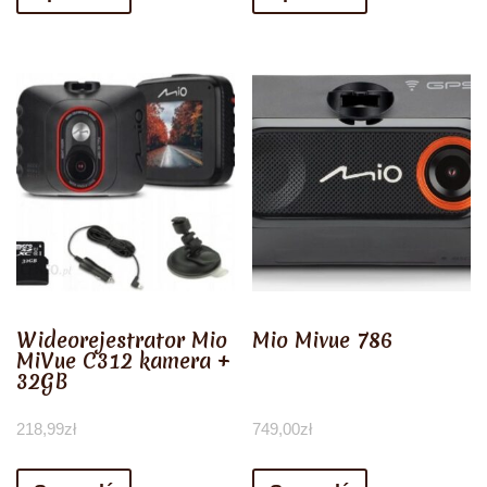
Wideorejestrator Mio
Mio Mivue 786
MiVue C312 kamera +
32GB
218,99
zł
749,00
zł