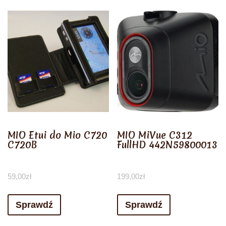
MIO Etui do Mio C720
MIO MiVue C312
C720B
FullHD 442N59800013
59,00
zł
199,00
zł
Sprawdź
Sprawdź