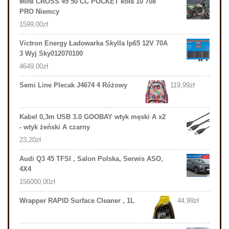
MINI CROSS 49 50 CC POCKET koła 10 708
PRO Niemcy
1599,00
zł
Victron Energy Ładowarka Skylla Ip65 12V 70A
3 Wyj Sky012070100
4649,00
zł
Semi Line Plecak J4674 4 Różowy
119,99
zł
Kabel 0,3m USB 3.0 GOOBAY wtyk męski A x2
- wtyk żeński A czarny
23,20
zł
Audi Q3 45 TFSI , Salon Polska, Serwis ASO,
4X4
156000,00
zł
Wrapper RAPID Surface Cleaner , 1L
44,99
zł