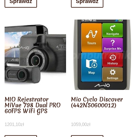
Sprawdź
Sprawdź
MIO Rejestrator
Mio Cyclo Discover
MiVue 798 Dual PRO
(442N50600012)
60FPS WiFi GPS
1201,10
zł
1059,00
zł