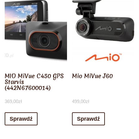
MIO MiVue C450 GPS
Mio MiVue J60
Starvis
(442N67600014)
369,00
zł
499,00
zł
Sprawdź
Sprawdź