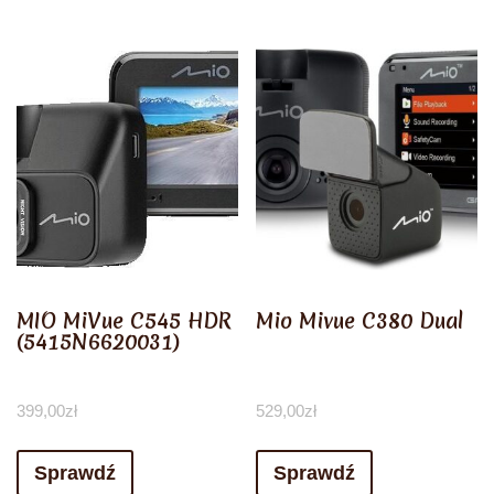
MIO MiVue C545 HDR
Mio Mivue C380 Dual
(5415N6620031)
399,00
zł
529,00
zł
Sprawdź
Sprawdź