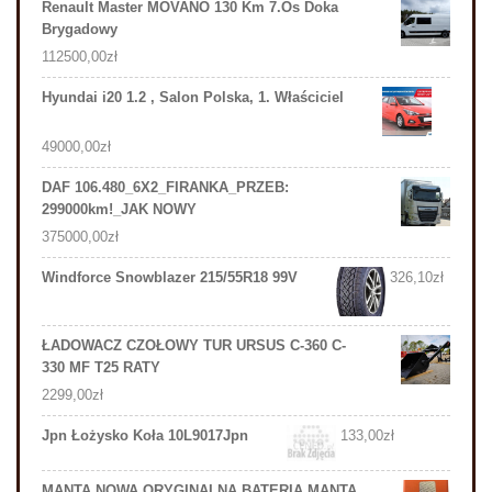
Renault Master MOVANO 130 Km 7.Os Doka
Brygadowy
112500,00
zł
Hyundai i20 1.2 , Salon Polska, 1. Właściciel
49000,00
zł
DAF 106.480_6X2_FIRANKA_PRZEB:
299000km!_JAK NOWY
375000,00
zł
Windforce Snowblazer 215/55R18 99V
326,10
zł
ŁADOWACZ CZOŁOWY TUR URSUS C-360 C-
330 MF T25 RATY
2299,00
zł
Jpn Łożysko Koła 10L9017Jpn
133,00
zł
MANTA NOWA ORYGINALNA BATERIA MANTA