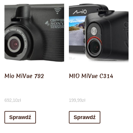
Mio MiVue 792
MIO MiVue C314
692,10
zł
199,99
zł
Sprawdź
Sprawdź