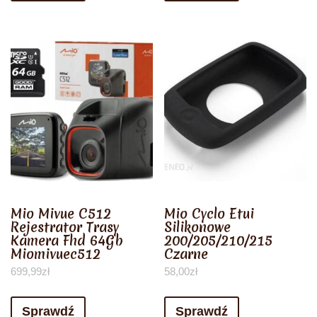
Mio Mivue C512
Mio Cyclo Etui
Rejestrator Trasy
Silikonowe
Kamera Fhd 64Gb
200/205/210/215
Miomivuec512
Czarne
699,99
zł
58,00
zł
Sprawdź
Sprawdź