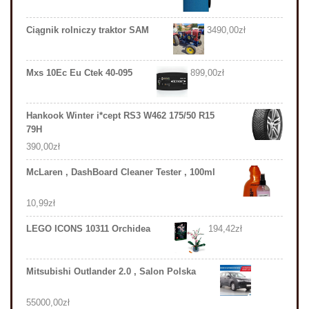
Ciągnik rolniczy traktor SAM
3490,00
zł
Mxs 10Ec Eu Ctek 40-095
899,00
zł
Hankook Winter i*cept RS3 W462 175/50 R15
79H
390,00
zł
McLaren , DashBoard Cleaner Tester , 100ml
10,99
zł
LEGO ICONS 10311 Orchidea
194,42
zł
Mitsubishi Outlander 2.0 , Salon Polska
55000,00
zł