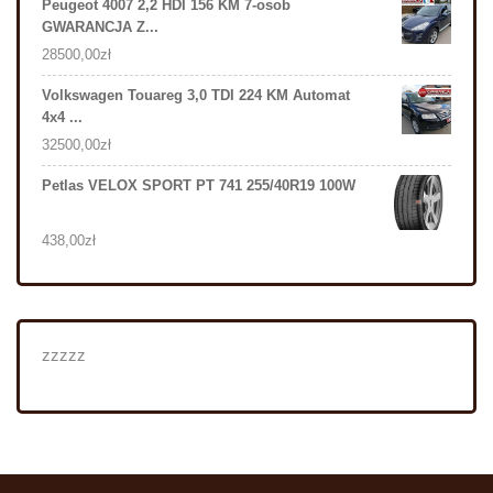
Peugeot 4007 2,2 HDI 156 KM 7-osob
GWARANCJA Z...
28500,00
zł
Volkswagen Touareg 3,0 TDI 224 KM Automat
4x4 ...
32500,00
zł
Petlas VELOX SPORT PT 741 255/40R19 100W
438,00
zł
zzzzz