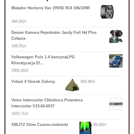
Matador Hectorra Van 195/82 R14 106/104R
384,00
zł
Dexxer Kamera Rejestrator Jazdy Full Hd Plus
Cofania
149,55
zł
Volkswagen Polo 1.4 benzynaLPG
Klimatyzacja El...
2900,00
zł
Vidaxl 4 Stożek Zielony
394,98
zł
Vemo Intercooler Chłodnica Powietrza
Intercooler V15-60-6037
1103,71
zł
XBLITZ Glow Czarno-niebieski
99,00
zł