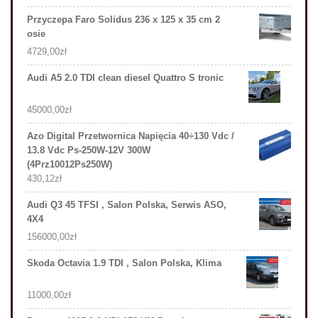
Przyczepa Faro Solidus 236 x 125 x 35 cm 2
osie
4729,00
zł
Audi A5 2.0 TDI clean diesel Quattro S tronic
45000,00
zł
Azo Digital Przetwornica Napięcia 40÷130 Vdc /
13.8 Vdc Ps-250W-12V 300W
(4Prz10012Ps250W)
430,12
zł
Audi Q3 45 TFSI , Salon Polska, Serwis ASO,
4X4
156000,00
zł
Skoda Octavia 1.9 TDI , Salon Polska, Klima
11000,00
zł