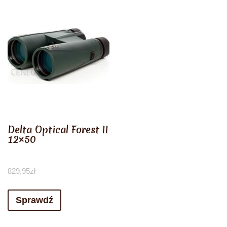
Delta Optical Forest II
12×50
829,95
zł
Sprawdź