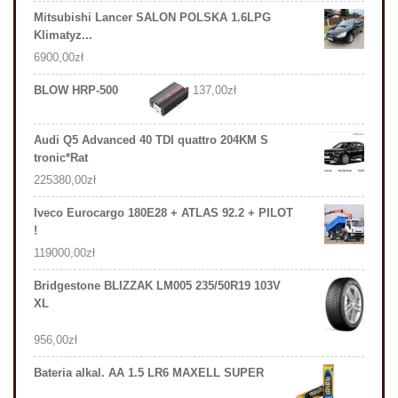
Mitsubishi Lancer SALON POLSKA 1.6LPG
Klimatyz...
6900,00
zł
BLOW HRP-500
137,00
zł
Audi Q5 Advanced 40 TDI quattro 204KM S
tronic*Rat
225380,00
zł
Iveco Eurocargo 180E28 + ATLAS 92.2 + PILOT
!
119000,00
zł
Bridgestone BLIZZAK LM005 235/50R19 103V
XL
956,00
zł
Bateria alkal. AA 1.5 LR6 MAXELL SUPER