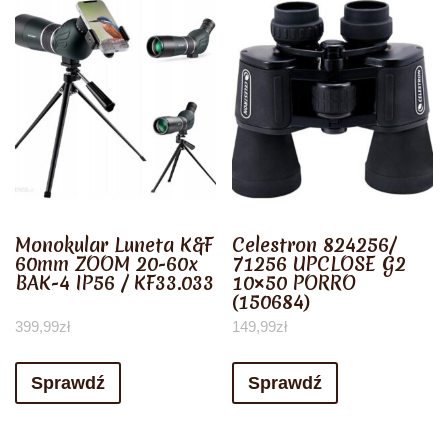
Monokular Luneta K&F
Celestron 824256/
60mm ZOOM 20-60x
71256 UPCLOSE G2
BAK-4 IP56 / KF33.033
10×50 PORRO
(150684)
399,99
zł
149,99
zł
Sprawdź
Sprawdź