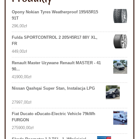
Opony Nokian Tyres Weatherproof 195/65R15
91T
296,00
zł
Fulda SPORTCONTROL 2 205/45R17 88Y XL,
FR
449,00
zł
Renault Master Uzywane Renault MASTER - 41
90...
41900,00
zł
Nissan Qashqai Super Stan, Instalacja LPG
27997,00
zł
Fiat Ducato eDucato-Electric Vehicle 79kWh
FURGON
275900,00
zł