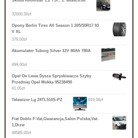
Skoda Roomster 1.2 TSI , 1. Właściciel
32000,00
zł
Opony Berlin Tires All Season 1 205/50R17 93
V XL
379,00
zł
Akumulator Tuborg Silver 12V 80Ah 780A
499,00
zł
Opel Oe Lewa Dysza Spryskiwacza Szyby
Przedniej Opel Mokka 95238490
41,05
zł
Telewizor Lg 24TL510S-PZ
819,00
zł
Fiat Doblo F-Vat,Gwarancja,Salon Polska,Vat-
1,Drzw
48585,00
zł