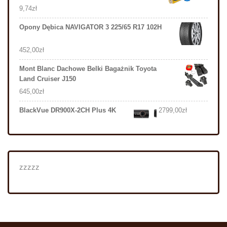
9,74
zł
Opony Dębica NAVIGATOR 3 225/65 R17 102H
452,00
zł
Mont Blanc Dachowe Belki Bagażnik Toyota
Land Cruiser J150
645,00
zł
BlackVue DR900X-2CH Plus 4K
2799,00
zł
zzzzz