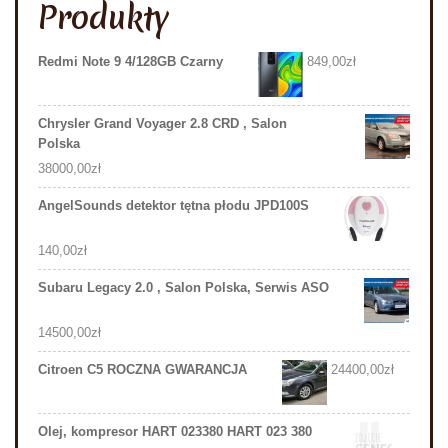
Produkty
Redmi Note 9 4/128GB Czarny
849,00
zł
Chrysler Grand Voyager 2.8 CRD , Salon
Polska
38000,00
zł
AngelSounds detektor tętna płodu JPD100S
140,00
zł
Subaru Legacy 2.0 , Salon Polska, Serwis ASO
14500,00
zł
Citroen C5 ROCZNA GWARANCJA
24400,00
zł
Olej, kompresor HART 023380 HART 023 380