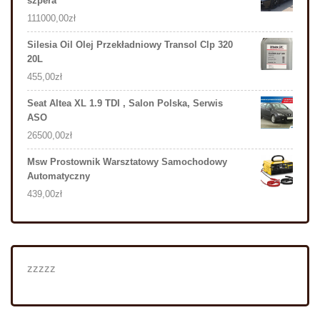
szpera
111000,00
zł
Silesia Oil Olej Przekładniowy Transol Clp 320
20L
455,00
zł
Seat Altea XL 1.9 TDI , Salon Polska, Serwis
ASO
26500,00
zł
Msw Prostownik Warsztatowy Samochodowy
Automatyczny
439,00
zł
zzzzz