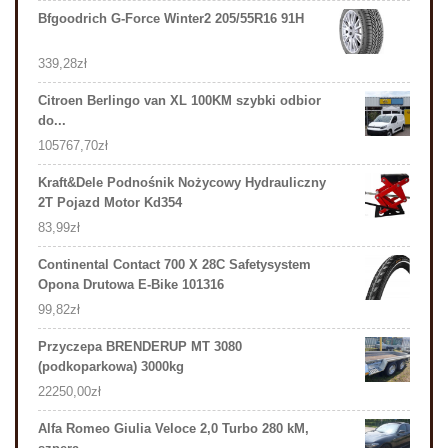
Bfgoodrich G-Force Winter2 205/55R16 91H
339,28
zł
Citroen Berlingo van XL 100KM szybki odbior
do...
105767,70
zł
Kraft&Dele Podnośnik Nożycowy Hydrauliczny
2T Pojazd Motor Kd354
83,99
zł
Continental Contact 700 X 28C Safetysystem
Opona Drutowa E-Bike 101316
99,82
zł
Przyczepa BRENDERUP MT 3080
(podkoparkowa) 3000kg
22250,00
zł
Alfa Romeo Giulia Veloce 2,0 Turbo 280 kM,