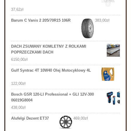
37,62
zł
Barum C Vanis 2 205/70R15 106R
383,00
zł
DACH ZSUWANY KOMLETNY Z ROLKAMI
POPRZECZKAMI DACH
6150,00
zł
Gulf Syntrac 4T 10W40 Olej Motocyklowy 4L
122,00
zł
Bosch GSR 120-LI Professional + GLI 12V-300
06019G8004
438,00
zł
Alufelgi Dezent ET37
469,00
zł