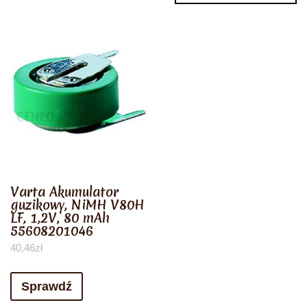
Varta Akumulator
guzikowy, NiMH V80H
LF, 1,2V, 80 mAh
55608201046
40,46
zł
Sprawdź