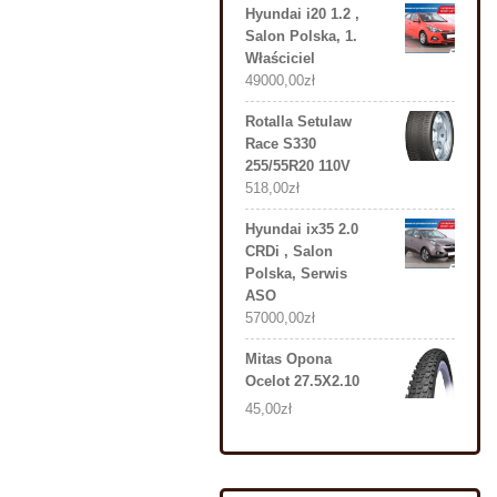
Hyundai i20 1.2 ,
Salon Polska, 1.
Właściciel
49000,00
zł
Rotalla Setulaw
Race S330
255/55R20 110V
518,00
zł
Hyundai ix35 2.0
CRDi , Salon
Polska, Serwis
ASO
57000,00
zł
Mitas Opona
Ocelot 27.5X2.10
45,00
zł