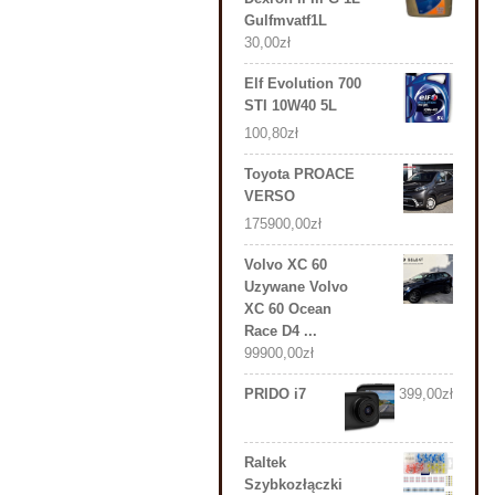
Gulfmvatf1L
30,00
zł
Elf Evolution 700
STI 10W40 5L
100,80
zł
Toyota PROACE
VERSO
175900,00
zł
Volvo XC 60
Uzywane Volvo
XC 60 Ocean
Race D4 ...
99900,00
zł
PRIDO i7
399,00
zł
Raltek
Szybkozłączki