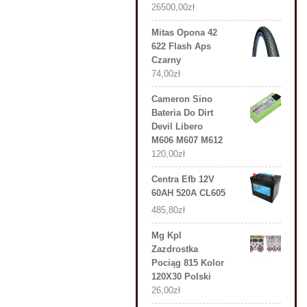
26500,00
zł
Mitas Opona 42
622 Flash Aps
Czarny
74,00
zł
Cameron Sino
Bateria Do Dirt
Devil Libero
M606 M607 M612
120,00
zł
Centra Efb 12V
60AH 520A CL605
485,80
zł
Mg Kpl
Zazdrostka
Pociąg 815 Kolor
120X30 Polski
26,00
zł