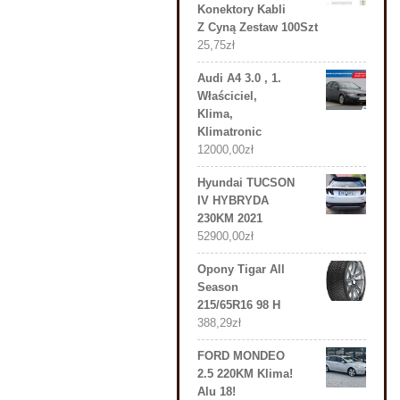
Konektory Kabli
Z Cyną Zestaw 100Szt
25,75
zł
Audi A4 3.0 , 1.
Właściciel,
Klima,
Klimatronic
12000,00
zł
Hyundai TUCSON
IV HYBRYDA
230KM 2021
52900,00
zł
Opony Tigar All
Season
215/65R16 98 H
388,29
zł
FORD MONDEO
2.5 220KM Klima!
Alu 18!