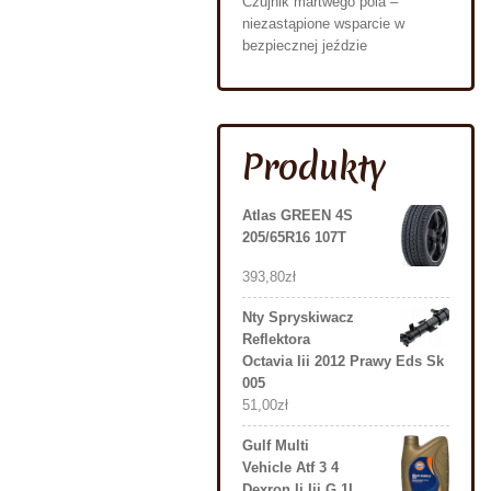
Czujnik martwego pola –
niezastąpione wsparcie w
bezpiecznej jeździe
Produkty
Atlas GREEN 4S
205/65R16 107T
393,80
zł
Nty Spryskiwacz
Reflektora
Octavia Iii 2012 Prawy Eds Sk
005
51,00
zł
Gulf Multi
Vehicle Atf 3 4
Dexron Ii Iii G 1L