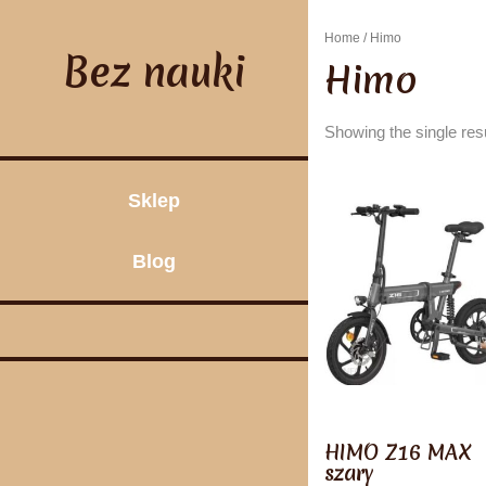
Skip
to
Home
/ Himo
content
Bez nauki
Himo
Showing the single res
Sklep
Blog
HIMO Z16 MAX
szary