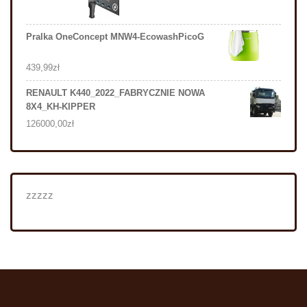
Pralka OneConcept MNW4-EcowashPicoG
439,99
zł
RENAULT K440_2022_FABRYCZNIE NOWA
8X4_KH-KIPPER
126000,00
zł
zzzzz