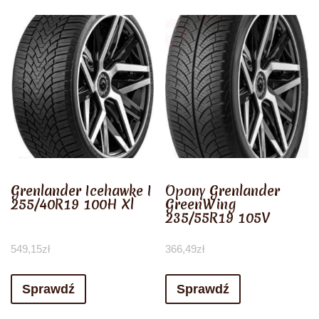
Grenlander Icehawke I
Opony Grenlander
255/40R19 100H Xl
GreenWing
235/55R19 105V
549,15
zł
366,49
zł
Sprawdź
Sprawdź