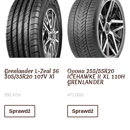
Grenlander L-Zeal 56
Opona 255/55R20
305/35R20 107V Xl
ICEHAWKE II XL 110H
GRENLANDER
592,47
zł
471,00
zł
Sprawdź
Sprawdź