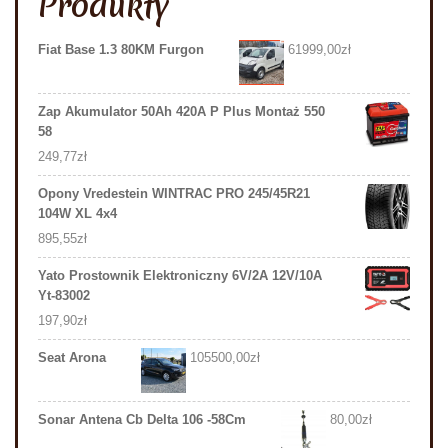
Produkty
Fiat Base 1.3 80KM Furgon
61999,00
zł
Zap Akumulator 50Ah 420A P Plus Montaż 550
58
249,77
zł
Opony Vredestein WINTRAC PRO 245/45R21
104W XL 4x4
895,55
zł
Yato Prostownik Elektroniczny 6V/2A 12V/10A
Yt-83002
197,90
zł
Seat Arona
105500,00
zł
Sonar Antena Cb Delta 106 -58Cm
80,00
zł