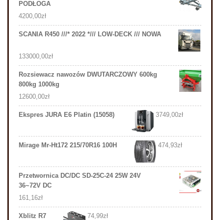
PODŁOGA
4200,00
zł
SCANIA R450 ///* 2022 */// LOW-DECK /// NOWA
133000,00
zł
Rozsiewacz nawozów DWUTARCZOWY 600kg
800kg 1000kg
12600,00
zł
Ekspres JURA E6 Platin (15058)
3749,00
zł
Mirage Mr-Ht172 215/70R16 100H
474,93
zł
Przetwornica DC/DC SD-25C-24 25W 24V
36~72V DC
161,16
zł
Xblitz R7
74,99
zł