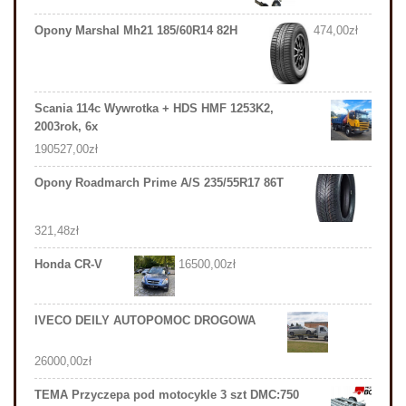
Opony Marshal Mh21 185/60R14 82H
474,00
zł
Scania 114c Wywrotka + HDS HMF 1253K2,
2003rok, 6x
190527,00
zł
Opony Roadmarch Prime A/S 235/55R17 86T
321,48
zł
Honda CR-V
16500,00
zł
IVECO DEILY AUTOPOMOC DROGOWA
26000,00
zł
TEMA Przyczepa pod motocykle 3 szt DMC:750