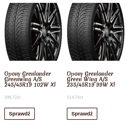
Opony Grenlander
Opony Grenlander
Greenwing A/S
Green Wing A/S
245/45R19 102W Xl
235/45R19 99W Xl
396,72
zł
514,74
zł
Sprawdź
Sprawdź