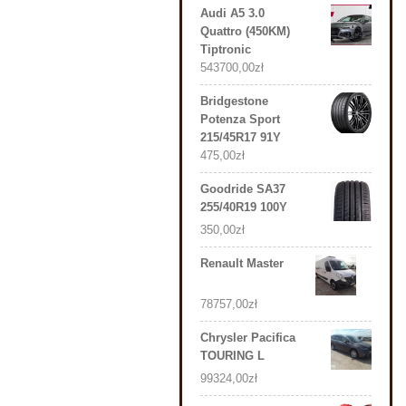
Audi A5 3.0
Quattro (450KM)
Tiptronic
543700,00
zł
Bridgestone
Potenza Sport
215/45R17 91Y
475,00
zł
Goodride SA37
255/40R19 100Y
350,00
zł
Renault Master
78757,00
zł
Chrysler Pacifica
TOURING L
99324,00
zł