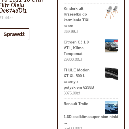
Filtr Oleju
Kinderkraft
Oe6745Ol1
Krzesełko do
31,44
zł
karmienia TIXI
szare
369,99
zł
Sprawdź
Citroen C3 1.0
VTi , Klima,
Tempomat
29800,00
zł
THULE Motion
XT XL 500 l.
czarny z
połyskiem 6298B
3075,00
zł
Renault Trafic
1.6Dieselklimasuper stan niski
...
55900,00
zł