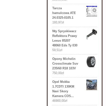
Tarcza
hamulcowa ATE
24.0325-0105.1
193,97
zł
Nty Spryskiwacz
Reflektora Prawy
Lexus 85207
48060 Eds Ty 030
59,51
zł
Opony Michelin
Crossclimate Suv
235/60 R18 103V
750,00
zł
Opel Mokka
1.7CDTI 130KM
Navi Skory
Kamera COS...
46900,00
zł