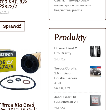
700 KAT. 92>
Czujnik martwego pola –
PS822/2
niezastąpione wsparcie w
bezpiecznej jeździe
5,12
zł
Sprawdź
Produkty
Huawei Band 2
Pro Czarny
143,71
zł
Toyota Corolla
1.6 i , Salon
Polska, Serwis
ASO
54000,00
zł
Jasol Gear Oil
Gl-4 80W140 20L
Filtron Kia Ceed
261,95
zł
Pro 1012 16 Crdi