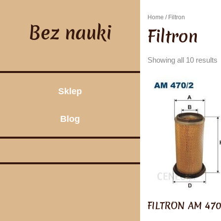
Skip
to
Home
/ Filtron
content
Bez nauki
Filtron
Showing all 10 results
Sklep
Blog
FILTRON AM 470