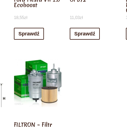
Ecoboost
18,55
zł
11,03
zł
Sprawdź
Sprawdź
FILTRON – Filtr