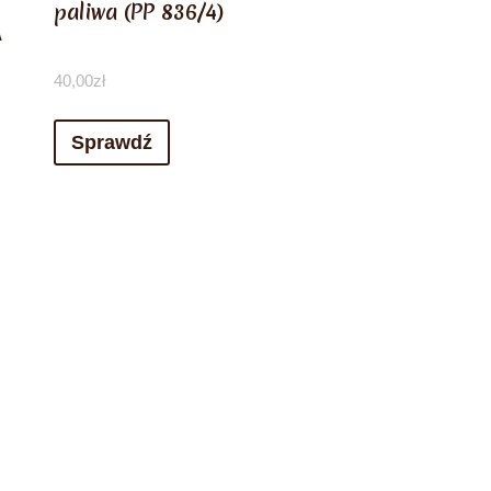
paliwa (PP 836/4)
A
40,00
zł
Sprawdź