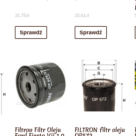
31,75
zł
20,61
zł
Sprawdź
Sprawdź
Filtron Filtr Oleju
FILTRON filtr oleju
Ford Fiesta Vii 1.0
OP572