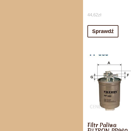
44,62
zł
Sprawdź
Filtr Paliwa
FILTRON PP960