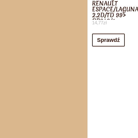
RENAULT
ESPACE/LAGUN
2.2D/TD 99>
OP642/1
14,77
zł
Sprawdź