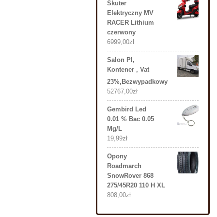
Skuter
Elektryczny MV
RACER Lithium
czerwony
6999,00
zł
Salon Pl,
Kontener , Vat
23%,Bezwypadkowy
52767,00
zł
Gembird Led
0.01 % Bac 0.05
Mg/L
19,99
zł
Opony
Roadmarch
SnowRover 868
275/45R20 110 H XL
808,00
zł