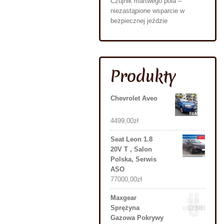
Czujnik martwego pola –
niezastąpione wsparcie w
bezpiecznej jeździe
Produkty
Chevrolet Aveo
4499,00
zł
Seat Leon 1.8
20V T , Salon
Polska, Serwis
ASO
77000,00
zł
Maxgear
Sprężyna
Gazowa Pokrywy