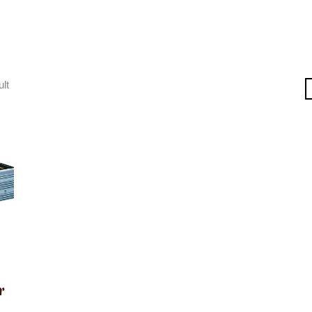
ult
r