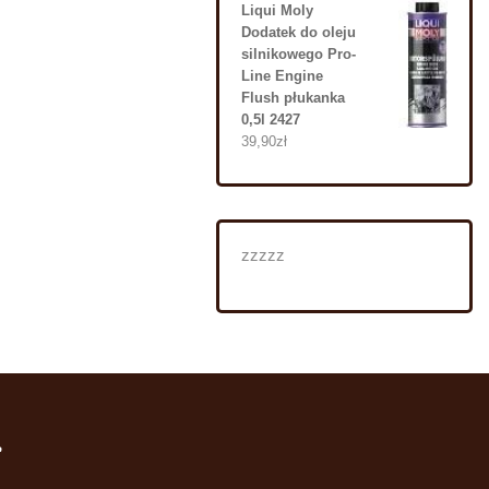
Liqui Moly
Dodatek do oleju
silnikowego Pro-
Line Engine
Flush płukanka
0,5l 2427
39,90
zł
zzzzz
i