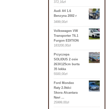
372,16
zł
Audi A4 1.6
Benzyna 2002 r
3499,00
zł
Volkswagen VW
Transporter T6.1
Furgon EDITION
183200,00
zł
Przyczepa
SOLIDUS 2 osie
263X125cm burta
35 lekka
5500,00
zł
Ford Mondeo
Raty 2.0tdci
Skora Alcantara
Navi ...
25999,00
zł