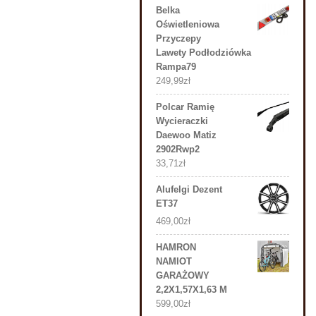
Belka
Oświetleniowa
Przyczepy
Lawety Podłodziówka
Rampa79
249,99
zł
Polcar Ramię
Wycieraczki
Daewoo Matiz
2902Rwp2
33,71
zł
Alufelgi Dezent
ET37
469,00
zł
HAMRON
NAMIOT
GARAŻOWY
2,2X1,57X1,63 M
599,00
zł