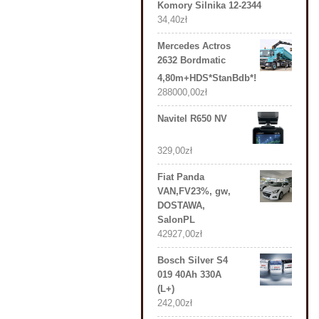
Komory Silnika 12-2344
34,40
zł
Mercedes Actros
2632 Bordmatic
4,80m+HDS*StanBdb*!
288000,00
zł
Navitel R650 NV
329,00
zł
Fiat Panda
VAN,FV23%, gw,
DOSTAWA,
SalonPL
42927,00
zł
Bosch Silver S4
019 40Ah 330A
(L+)
242,00
zł