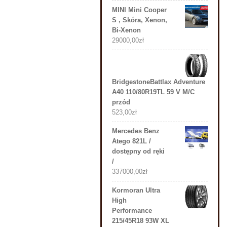
MINI Mini Cooper
S , Skóra, Xenon,
Bi-Xenon
29000,00
zł
BridgestoneBattlax Adventure
A40 110/80R19TL 59 V M/C
przód
523,00
zł
Mercedes Benz
Atego 821L /
dostępny od ręki
/
337000,00
zł
Kormoran Ultra
High
Performance
215/45R18 93W XL