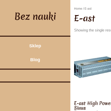
Skip
to
Home
/ E-ast
content
Bez nauki
E-ast
Showing the single res
Sklep
Blog
E-ast High Powe
Sinus