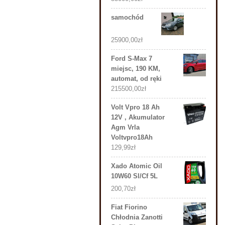
samochód
25900,00
zł
Ford S-Max 7
miejsc, 190 KM,
automat, od ręki
215500,00
zł
Volt Vpro 18 Ah
12V , Akumulator
Agm Vrla
Voltvpro18Ah
129,99
zł
Xado Atomic Oil
10W60 Sl/Cf 5L
200,70
zł
Fiat Fiorino
Chłodnia Zanotti