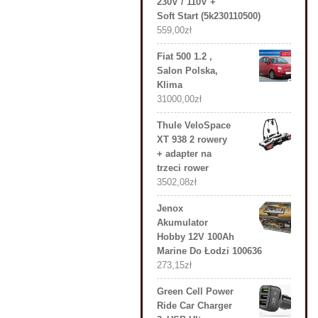
230V / 110V +
Soft Start (5k230110500)
559,00
zł
Fiat 500 1.2 ,
Salon Polska,
Klima
31000,00
zł
Thule VeloSpace
XT 938 2 rowery
+ adapter na
trzeci rower
3502,08
zł
Jenox
Akumulator
Hobby 12V 100Ah
Marine Do Łodzi 100636
273,15
zł
Green Cell Power
Ride Car Charger