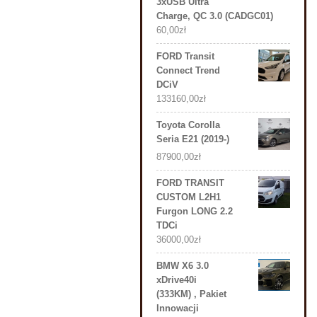
3xUSB Ultra
Charge, QC 3.0 (CADGC01)
60,00
zł
FORD Transit
Connect Trend
DCiV
133160,00
zł
Toyota Corolla
Seria E21 (2019-)
87900,00
zł
FORD TRANSIT
CUSTOM L2H1
Furgon LONG 2.2
TDCi
36000,00
zł
BMW X6 3.0
xDrive40i
(333KM) , Pakiet
Innowacji