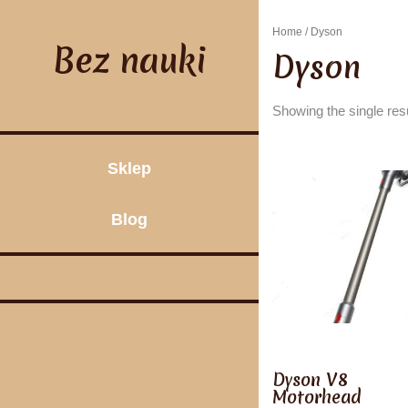
Skip
to
Home
/ Dyson
content
Bez nauki
Dyson
Showing the single res
Sklep
Blog
Dyson V8
Motorhead