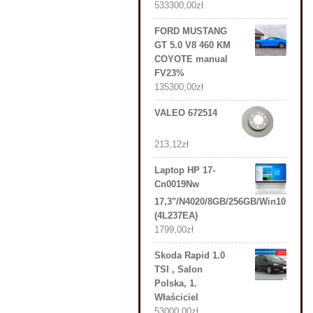
533300,00
zł
FORD MUSTANG
GT 5.0 V8 460 KM
COYOTE manual
FV23%
135300,00
zł
VALEO 672514
213,12
zł
Laptop HP 17-
Cn0019Nw
17,3"/N4020/8GB/256GB/Win10
(4L237EA)
1799,00
zł
Skoda Rapid 1.0
TSI , Salon
Polska, 1.
Właściciel
53000,00
zł