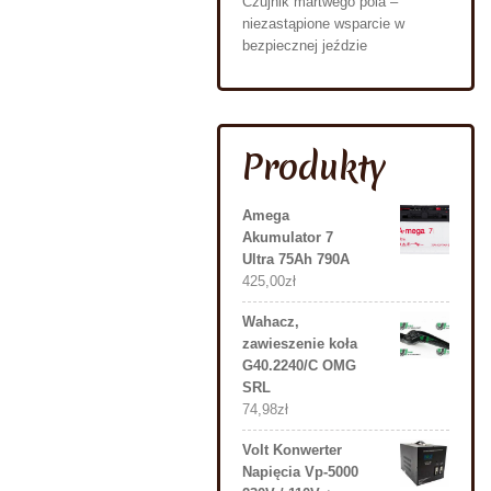
Czujnik martwego pola –
niezastąpione wsparcie w
bezpiecznej jeździe
Produkty
Amega
Akumulator 7
Ultra 75Ah 790A
425,00
zł
Wahacz,
zawieszenie koła
G40.2240/C OMG
SRL
74,98
zł
Volt Konwerter
Napięcia Vp-5000