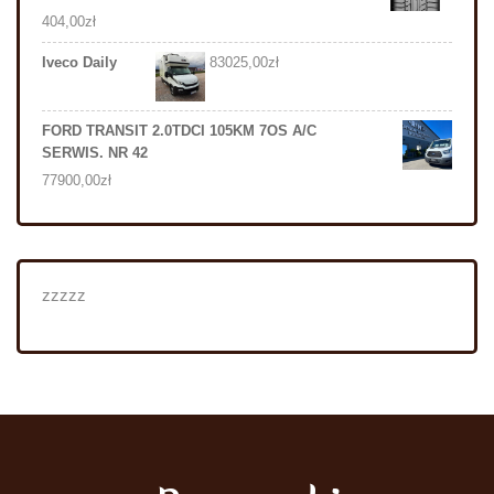
404,00
zł
Iveco Daily
83025,00
zł
FORD TRANSIT 2.0TDCI 105KM 7OS A/C
SERWIS. NR 42
77900,00
zł
zzzzz