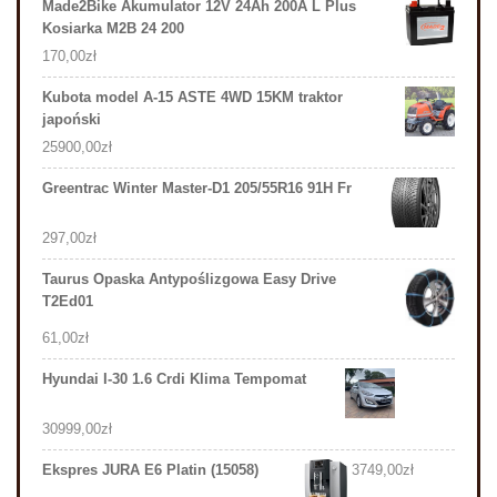
Made2Bike Akumulator 12V 24Ah 200A L Plus
Kosiarka M2B 24 200
170,00
zł
Kubota model A-15 ASTE 4WD 15KM traktor
japoński
25900,00
zł
Greentrac Winter Master-D1 205/55R16 91H Fr
297,00
zł
Taurus Opaska Antypoślizgowa Easy Drive
T2Ed01
61,00
zł
Hyundai I-30 1.6 Crdi Klima Tempomat
30999,00
zł
Ekspres JURA E6 Platin (15058)
3749,00
zł