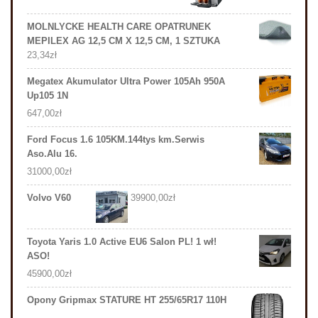
MOLNLYCKE HEALTH CARE OPATRUNEK
MEPILEX AG 12,5 CM X 12,5 CM, 1 SZTUKA
23,34
zł
Megatex Akumulator Ultra Power 105Ah 950A
Up105 1N
647,00
zł
Ford Focus 1.6 105KM.144tys km.Serwis
Aso.Alu 16.
31000,00
zł
Volvo V60
39900,00
zł
Toyota Yaris 1.0 Active EU6 Salon PL! 1 wł!
ASO!
45900,00
zł
Opony Gripmax STATURE HT 255/65R17 110H