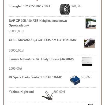
Triangle Pl02 235/60R17 106H
378,04
zł
DAF XF 105.410 ATE Książka serwisowa
Sprowadzony
75000,00
zł
OPEL MOVANO 2,3 CDTi 145 KM L3 H3 KLIMA
59900,00
zł
Taurus Adventure 340 Biały Połysk (JA340W)
1999,00
zł
Dt Spare Parts Śruba 1.16142 116142
57,23
zł
Yakima Highroad
899,00
zł