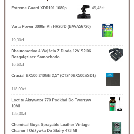
Extreme Guard XDR101 1080p
45,48
zł
Varta Power 3000mAh HR20/D (BAVA56720)
19,00
zł
Dbautomotive 4 Wejścia Z Diodą 12V S2I06
Rozgałęziacz Samochodo
16,60
zł
Crucial BX500 240GB 2,5" (CT240BX500SSD1)
118,00
zł
Loctite Aktywator 770 Podkład Do Tworzyw
10Ml
135,00
zł
Chemical Guys Sprayable Leather Vintage
Cleaner I Odżywka Do Skóry 473 Ml