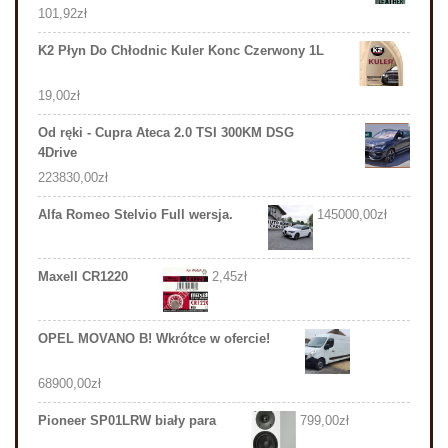
101,92
zł
K2 Płyn Do Chłodnic Kuler Konc Czerwony 1L
19,00
zł
Od ręki - Cupra Ateca 2.0 TSI 300KM DSG
4Drive
223830,00
zł
Alfa Romeo Stelvio Full wersja.
145000,00
zł
Maxell CR1220
2,45
zł
OPEL MOVANO B! Wkrótce w ofercie!
68900,00
zł
Pioneer SP01LRW biały para
799,00
zł