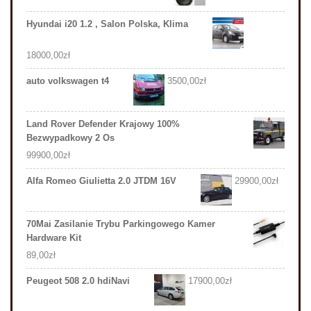
Hyundai i20 1.2 , Salon Polska, Klima
18000,00
zł
auto volkswagen t4
3500,00
zł
Land Rover Defender Krajowy 100%
Bezwypadkowy 2 Os
99900,00
zł
Alfa Romeo Giulietta 2.0 JTDM 16V
29900,00
zł
70Mai Zasilanie Trybu Parkingowego Kamer
Hardware Kit
89,00
zł
Peugeot 508 2.0 hdiNavi
17900,00
zł