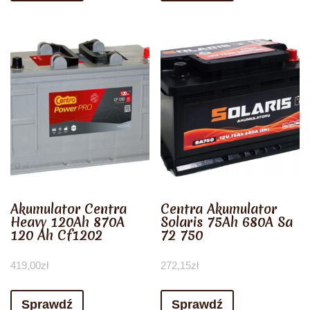
Akumulator Centra
Centra Akumulator
Heavy 120Ah 870A
Solaris 75Ah 680A Sa
120 Ah Cf1202
72 750
419,00
zł
272,15
zł
Sprawdź
Sprawdź