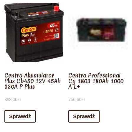
Centra Akumulator
Centra Professional
Plus Cb450 12V 45Ah
Cg 1803 180Ah 1000
330A P Plus
A L+
388,00
zł
756,60
zł
Sprawdź
Sprawdź