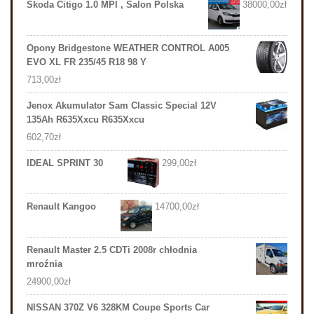
Skoda Citigo 1.0 MPI , Salon Polska
38000,00
zł
Opony Bridgestone WEATHER CONTROL A005
EVO XL FR 235/45 R18 98 Y
713,00
zł
Jenox Akumulator Sam Classic Special 12V
135Ah R635Xxcu R635Xxcu
602,70
zł
IDEAL SPRINT 30
299,00
zł
Renault Kangoo
14700,00
zł
Renault Master 2.5 CDTi 2008r chłodnia
mroźnia
24900,00
zł
NISSAN 370Z V6 328KM Coupe Sports Car