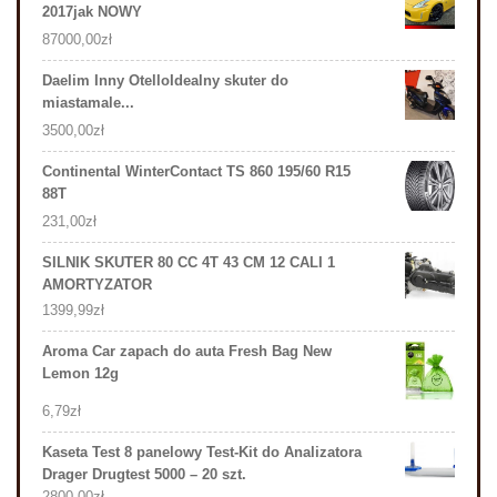
2017jak NOWY
87000,00
zł
Daelim Inny OtelloIdealny skuter do
miastamale...
3500,00
zł
Continental WinterContact TS 860 195/60 R15
88T
231,00
zł
SILNIK SKUTER 80 CC 4T 43 CM 12 CALI 1
AMORTYZATOR
1399,99
zł
Aroma Car zapach do auta Fresh Bag New
Lemon 12g
6,79
zł
Kaseta Test 8 panelowy Test-Kit do Analizatora
Drager Drugtest 5000 – 20 szt.
2800,00
zł