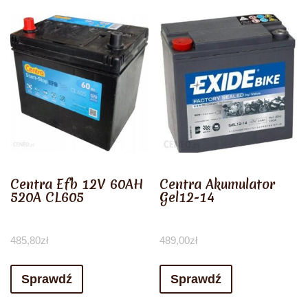
Centra Efb 12V 60AH
Centra Akumulator
520A CL605
Gel12-14
485,80
zł
489,00
zł
Sprawdź
Sprawdź