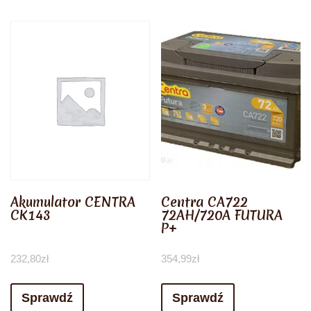
Akumulator CENTRA
Centra CA722
CK143
72AH/720A FUTURA
P+
232,80
zł
354,99
zł
Sprawdź
Sprawdź