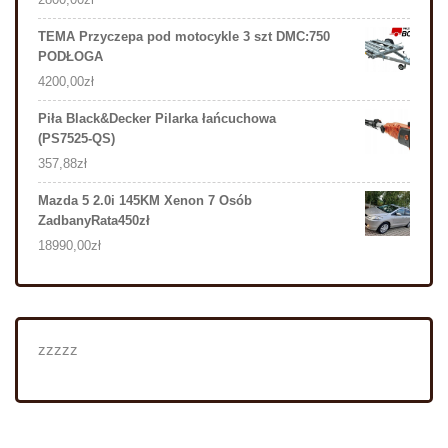
TEMA Przyczepa pod motocykle 3 szt DMC:750
PODŁOGA
4200,00
zł
Piła Black&Decker Pilarka łańcuchowa
(PS7525-QS)
357,88
zł
Mazda 5 2.0i 145KM Xenon 7 Osób
ZadbanyRata450zł
18990,00
zł
zzzzz