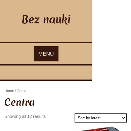
Skip
to
content
Bez nauki
MENU
Home
/ Centra
Centra
Showing all 12 results