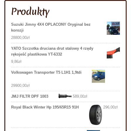
Produkty
Suzuki Jimny 4X4 OPLACONY Oryginal bez
korozji
28800,00
zł
YATO Szczotka druciana drut stalowy 4 rzędy
rękojeść plastikowa YT-6332
9,86
zł
Volkswagen Transporter T5 L1H1 1,9tdi
29900,00
zł
JMJ FILTR DPF 1003
589,00
zł
Royal Black Winter Hp 195/65R15 91H
296,00
zł