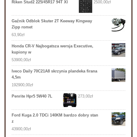
Riken Stud2 225/45R17 94T Xl
2500,00
zł
Gaźnik Odblok Skuter 2T Keeway Kingway
Zipp romet
63,90
zł
Honda CR-V Najbogatsza wersja Executive,
kupiony w
53900,00
zł
Iveco Daily 70C21A8 skrzynia plandeka firana
4,5m
192900,00
zł
Penrite Hpr5 5W40 7L
273,00
zł
Ford Kuga 2.0 TDCi 140KM bardzo dobry stan
z
43900,00
zł