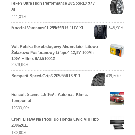
Riken Ultra High Performance 205/55R19 97V
Xl
441,31
zł
Mazzini Varennas01 255/55R19 111V Xl
348,90
zł
Volt Polska Bezobsługowy Akumulator Litowo
Żelazowo Fosforanowy Lifepo4 12,8V 100Ah
100A + Bms 6Akli10012
2079,90
zł
Semperit Speed-Grip3 205/55R16 91T
409,50
zł
Renault Scenic 1.6 16V , Automat, Klima,
Tempomat
12500,00
zł
Croni Listwy Na Progi Do Honda Civic Viii Hb5
20062011
180,00
zł