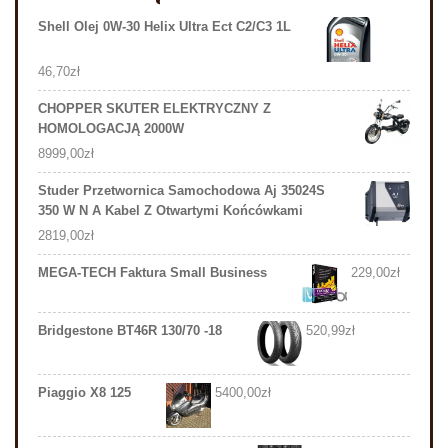
Shell Olej 0W-30 Helix Ultra Ect C2/C3 1L
46,70
zł
CHOPPER SKUTER ELEKTRYCZNY Z
HOMOLOGACJĄ 2000W
8999,00
zł
Studer Przetwornica Samochodowa Aj 35024S
350 W N A Kabel Z Otwartymi Końcówkami
2819,00
zł
MEGA-TECH Faktura Small Business
229,00
zł
Bridgestone BT46R 130/70 -18
520,99
zł
Piaggio X8 125
5400,00
zł