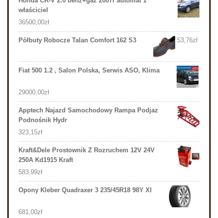
Honda CR-V 2.0 benz+gaz 2007r automat 1
właściciel
36500,00
zł
Półbuty Robocze Talan Comfort 162 S3
53,76
zł
Fiat 500 1.2 , Salon Polska, Serwis ASO, Klima
29000,00
zł
Apptech Najazd Samochodowy Rampa Podjaz
Podnośnik Hydr
323,15
zł
Kraft&Dele Prostownik Z Rozruchem 12V 24V
250A Kd1915 Kraft
583,99
zł
Opony Kleber Quadraxer 3 235/45R18 98Y Xl
681,00
zł