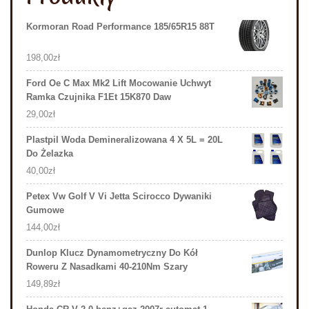
Kormoran Road Performance 185/65R15 88T
198,00
zł
Ford Oe C Max Mk2 Lift Mocowanie Uchwyt
Ramka Czujnika F1Et 15K870 Daw
29,00
zł
Plastpil Woda Demineralizowana 4 X 5L = 20L
Do Żelazka
40,00
zł
Petex Vw Golf V Vi Jetta Scirocco Dywaniki
Gumowe
144,00
zł
Dunlop Klucz Dynamometryczny Do Kół
Roweru Z Nasadkami 40-210Nm Szary
149,89
zł