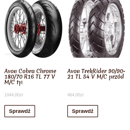
Avon Cobra Chrome
Avon TrekRider 90/90-
180/70 R16 TL 77 V
21 TL 54 V M/C przód
M/C tył
1044,00
zł
464,00
zł
Sprawdź
Sprawdź