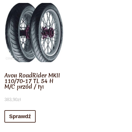
Avon RoadRider MKII
110/70-17 TL 54 H
M/C przód / tył
383,90
zł
Sprawdź