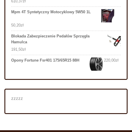
610,37
zł
Mpm 4T Syntetyczny Motocyklowy 5W50 1L
50,20
zł
Blokada Zabezpieczenie Pedałów Sprzęgła
Hamulca
191,50
zł
Opony Fortune Fsr401 175/65R15 88H
220,00
zł
zzzzz