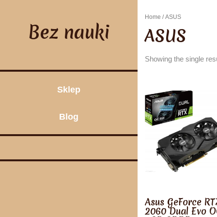
Skip
to
Home
/ ASUS
content
Bez nauki
ASUS
Showing the single res
Sklep
Blog
Asus GeForce RT
2060 Dual Evo 