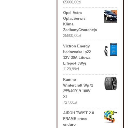
65000,00
zł
Opel Astra
OplacSerwis
Klima
ZadbanyGwarancja
25800,00
zł
Victron Energy
Ładowarka Ip22
12V 30A Litowa
Lifepo4 3Wyj
1129,99
zł
Kumho
Wintercraft Wp72
255/40R19 100V
Xl
727,00
zł
AIROH TWIST 2.0
FRAME cross
enduro