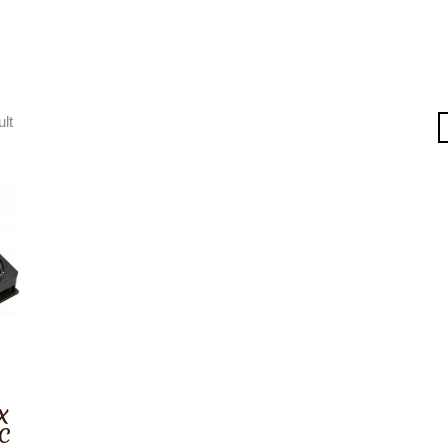
ult
X
OC