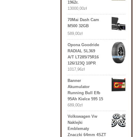
1962r.
13000,00
zł
70Mai Dash Cam
M500 32GB
589,00
zł
Opona Goodride
RADIAL SL369
A/T LT285/75R16
126/123Q 10PR
1017,96
zł
Banner
Akumulator
Running Bull Efb
95Ah Kielce 595 15
689,00
zł
Volkswagen Vw
Naklejki
Emblematy
Znaczki 64mm 4SZT