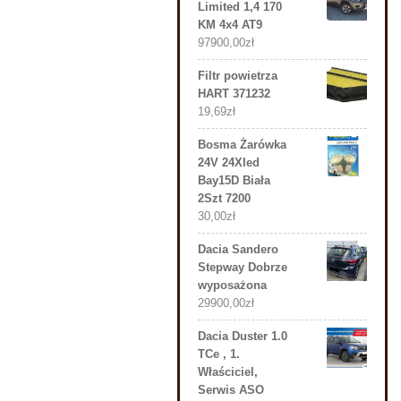
Limited 1,4 170
KM 4x4 AT9
97900,00
zł
Filtr powietrza
HART 371232
19,69
zł
Bosma Żarówka
24V 24Xled
Bay15D Biała
2Szt 7200
30,00
zł
Dacia Sandero
Stepway Dobrze
wyposażona
29900,00
zł
Dacia Duster 1.0
TCe , 1.
Właściciel,
Serwis ASO