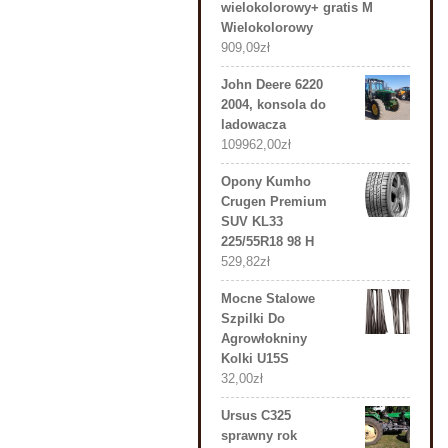
wielokolorowy+ gratis M
Wielokolorowy
909,09
zł
John Deere 6220
2004, konsola do
ladowacza
109962,00
zł
Opony Kumho
Crugen Premium
SUV KL33
225/55R18 98 H
529,82
zł
Mocne Stalowe
Szpilki Do
Agrowłokniny
Kolki U15S
32,00
zł
Ursus C325
sprawny rok