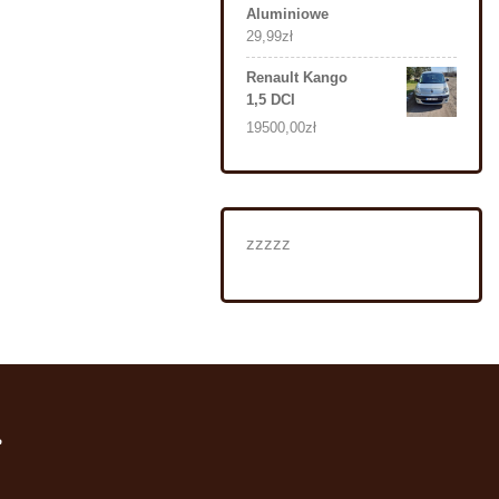
Aluminiowe
29,99
zł
Renault Kango
1,5 DCI
19500,00
zł
zzzzz
i