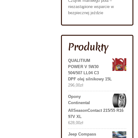
Czujnik martwego pola –
niezastąpione wsparcie w
bezpiecznej jeździe
Produkty
QUALITIUM
POWER V 5W30
504/507 LL04 C3
DPF olej silnikowy 15L
296,00
zł
Opony
Continental
AllSeasonContact 215/55 R16
97V XL
628,00
zł
Jeep Compass