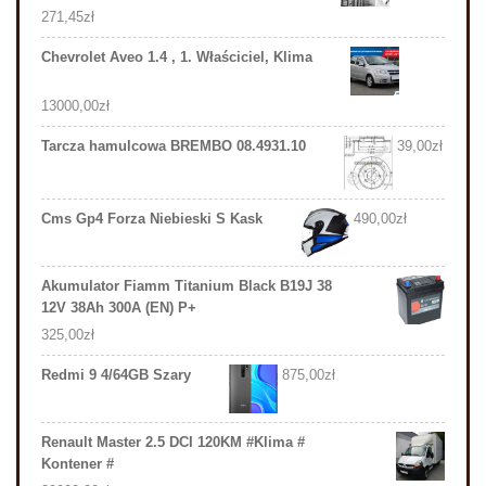
271,45
zł
Chevrolet Aveo 1.4 , 1. Właściciel, Klima
13000,00
zł
Tarcza hamulcowa BREMBO 08.4931.10
39,00
zł
Cms Gp4 Forza Niebieski S Kask
490,00
zł
Akumulator Fiamm Titanium Black B19J 38
12V 38Ah 300A (EN) P+
325,00
zł
Redmi 9 4/64GB Szary
875,00
zł
Renault Master 2.5 DCI 120KM #Klima #
Kontener #