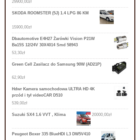
29900,00
zł
SKODA ROOMSTER (5J) 1.4 LPG 86 KM
15900,00
zł
Dbautomotive E4H27 Żarówki Vision P21W
Ba15S 12/24V 30X4014 Smd 58943
53,30
zł
Green Cell Zasilacz do Samsung 90W (AD21P)
62,90
zł
Hdwr Kamera samochodowa ULTRA HD 4K
przód i tył videoCAR D510
539,00
zł
Suzuki SX4 1.6 VVT , Klima
20000,00
zł
Peugeot Boxer 335 BlueHDI L3 DW5V410