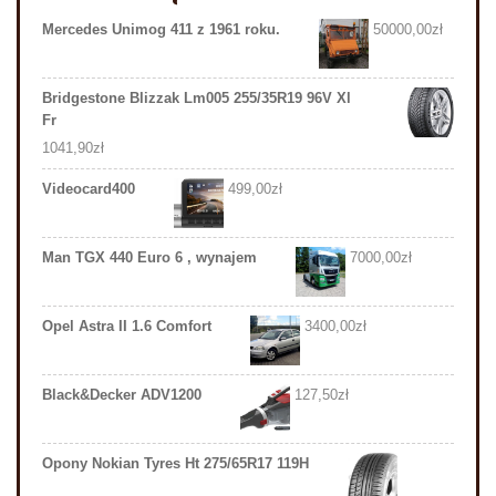
Mercedes Unimog 411 z 1961 roku.
50000,00
zł
Bridgestone Blizzak Lm005 255/35R19 96V Xl
Fr
1041,90
zł
Videocard400
499,00
zł
Man TGX 440 Euro 6 , wynajem
7000,00
zł
Opel Astra II 1.6 Comfort
3400,00
zł
Black&Decker ADV1200
127,50
zł
Opony Nokian Tyres Ht 275/65R17 119H