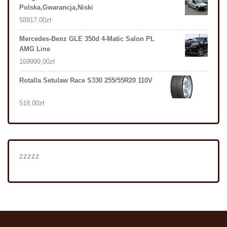
Polska,Gwarancja,Niski
58917,00
zł
Mercedes-Benz GLE 350d 4-Matic Salon PL
AMG Line
169999,00
zł
Rotalla Setulaw Race S330 255/55R20 110V
518,00
zł
zzzzz