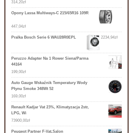
314,20
zł
Opony Lassa Multiways-C 215/65R16 109R
447,04
zł
Pralka Bosch Serie 6 WAU28R0EPL
2234,94
zł
Peruzzo Adapter Na 1 Rower Siena/Parma
44164
199,00
zł
Auto Gauge Wskaźnik Temperatury Wody
Płynu Smoke 348Wt 52
169,00
zł
Renault Kadjar Vat 23%, Klimatyzacja 2str,
LPG, Wi
73900,00
zł
Peugeot Partner F-Vat,Salon