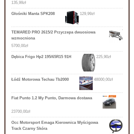
135,99
zł
Głośniki Manta SPK208
129,99
zł
TEMARED PRO 2615/2 Przyczepa dwuosiowa
wzmocniona
5700,00
zł
Dębica Frigo Hp2 195/65R15 91H
225,90
zł
Łódź Motorowa Techau Tb2000
48000,00
zł
Fiat Punto 1.2 My Punto, Darmowa dostawa
23700,00
zł
Occ Motorsport Emaga Kierownica Wyścigowa
Track Czarny Skóra