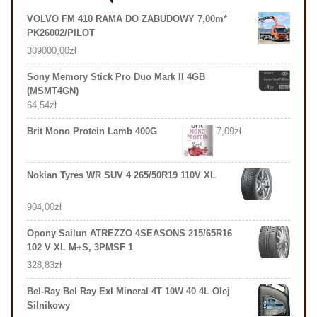
VOLVO FM 410 RAMA DO ZABUDOWY 7,00m*
PK26002/PILOT
309000,00
zł
Sony Memory Stick Pro Duo Mark II 4GB
(MSMT4GN)
64,54
zł
Brit Mono Protein Lamb 400G
7,09
zł
Nokian Tyres WR SUV 4 265/50R19 110V XL
904,00
zł
Opony Sailun ATREZZO 4SEASONS 215/65R16
102 V XL M+S, 3PMSF 1
328,83
zł
Bel-Ray Bel Ray Exl Mineral 4T 10W 40 4L Olej
Silnikowy