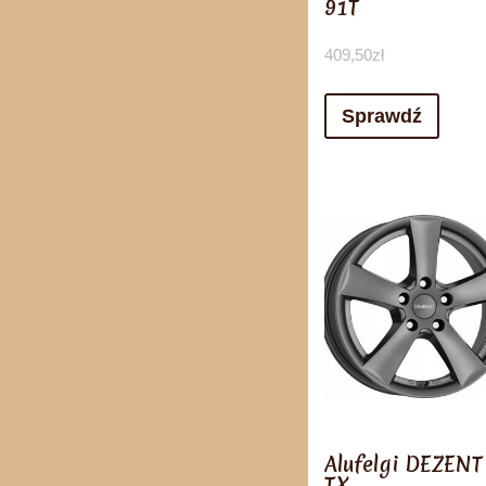
91T
409,50
zł
Sprawdź
Alufelgi DEZENT
TX