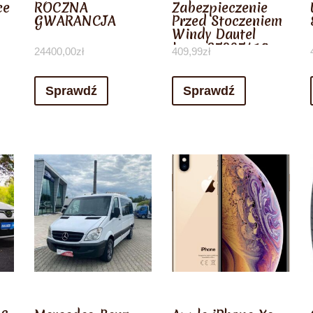
ce
ROCZNA
Zabezpieczenie
GWARANCJA
Przed Stoczeniem
Windy Dautel
Lewa 87297410
24400,00
zł
409,99
zł
Sprawdź
Sprawdź