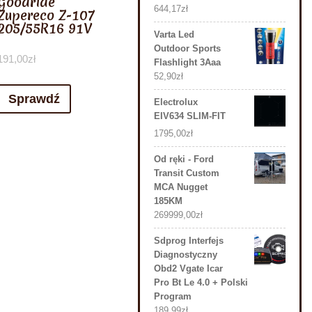
Goodride
644,17
zł
Zupereco Z-107
205/55R16 91V
Varta Led
Outdoor Sports
191,00
zł
Flashlight 3Aaa
52,90
zł
Sprawdź
Electrolux
EIV634 SLIM-FIT
1795,00
zł
Od ręki - Ford
Transit Custom
MCA Nugget
185KM
269999,00
zł
Sdprog Interfejs
Diagnostyczny
Obd2 Vgate Icar
Pro Bt Le 4.0 + Polski
Program
189,99
zł