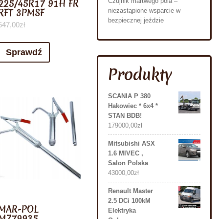
225/45R17 91H FR
Czujnik martwego pola –
RFT 3PMSF
niezastąpione wsparcie w
bezpiecznej jeździe
547,00
zł
Sprawdź
Produkty
SCANIA P 380
Hakowiec * 6x4 *
STAN BDB!
179000,00
zł
Mitsubishi ASX
1.6 MIVEC ,
Salon Polska
43000,00
zł
Renault Master
2.5 DCi 100kM
MAR-POL
Elektryka
MZ79935