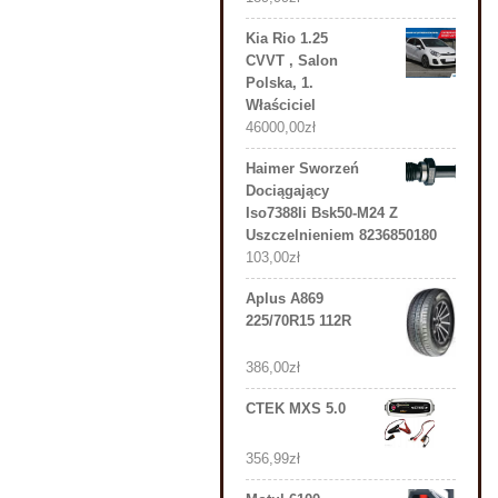
Kia Rio 1.25
CVVT , Salon
Polska, 1.
Właściciel
46000,00
zł
Haimer Sworzeń
Dociągający
Iso7388Ii Bsk50-M24 Z
Uszczelnieniem 8236850180
103,00
zł
Aplus A869
225/70R15 112R
386,00
zł
CTEK MXS 5.0
356,99
zł