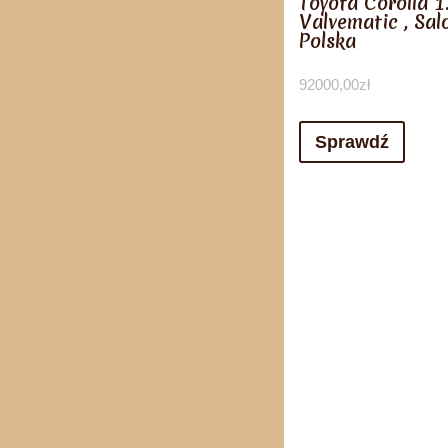
Toyota Corolla 1
Valvematic , Sal
Polska
92000,00
zł
Sprawdź