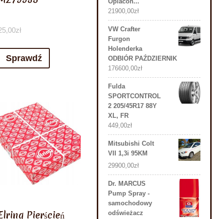
Oplacon...
21900,00
zł
VW Crafter
25,00
zł
Furgon
Holenderka
Sprawdź
ODBIÓR PAŹDZIERNIK
176600,00
zł
Fulda
SPORTCONTROL
2 205/45R17 88Y
XL, FR
449,00
zł
Mitsubishi Colt
VII 1,3i 95KM
29900,00
zł
Dr. MARCUS
Pump Spray -
samochodowy
Elring Pierścień
odświeżacz