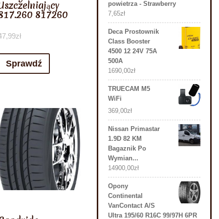
Uszczelniający
powietrza - Strawberry
817.260 817260
7,65
zł
Deca Prostownik
47,99
zł
Class Booster
4500 12 24V 75A
500A
Sprawdź
1690,00
zł
TRUECAM M5
WiFi
369,00
zł
Nissan Primastar
1.9D 82 KM
Bagaznik Po
Wymian...
14900,00
zł
Opony
Continental
VanContact A/S
Ultra 195/60 R16C 99/97H 6PR