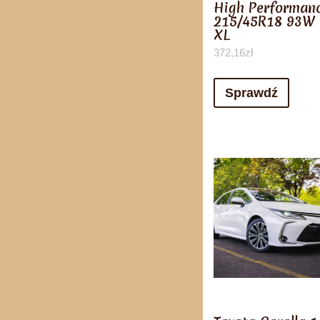
High Performan
215/45R18 93W
XL
372,16
zł
Sprawdź