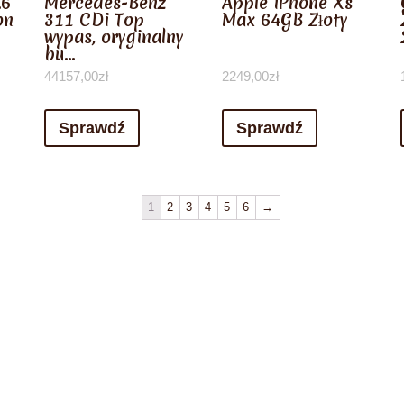
.6
Mercedes-Benz
Apple iPhone Xs
on
311 CDi Top
Max 64GB Złoty
wypas, oryginalny
bu…
44157,00
zł
2249,00
zł
Sprawdź
Sprawdź
1
2
3
4
5
6
→