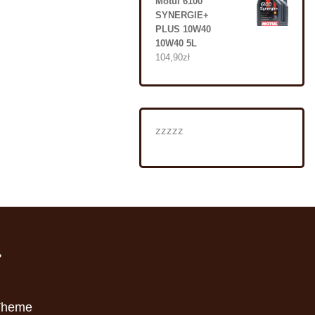
Motul 6100
SYNERGIE+
PLUS 10W40
10W40 5L
104,90
zł
zzzzz
i
Theme