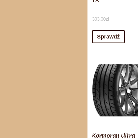
303,00
zł
Sprawdź
Kormoran Ultra