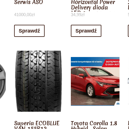
Serwis ASO
Horizontal Power
Delivery dioda
LED 1m czerwony
41000,00
zł
34,99
zł
(CATLSP09)
Sprawdź
Sprawdź
Superia ECOBLUE
Toyota Corolla 1.8
VAN 155R12
Hybrid , Salon