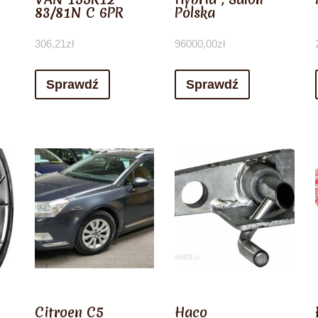
83/81N C 6PR
Polska
306,21
zł
96000,00
zł
Sprawdź
Sprawdź
Citroen C5
Haco