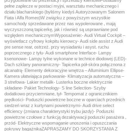
przygotowane do prezentacji i sprzedaży klientowiPosiadamy
pełne zaplecze w postaci myjni, warsztatu mechanicznego i
działu blacharskiego (byliśmy kiedyś Autoryzowanym Salonem
Fiata i Alfa Romeo)W związku z powyższym wszystkie
samochody sprzedawane przez nas wypolerowane , mają
wyczyszczoną tapicerkę, jak i również są usprawniane pod
względem mechanicznymWyposażenie:- Audi Virtual Cockpit –
wyświetlacz cyfrowy kokpitu kierowcy- Audi side assist z Audi
pre sense rear, ostrzeż. przy wysiadaniu i asyst. ruchu
poprzecznego z tyłu- Audi smartphone Interface- Lampy
ksenonowe- Lampy tylne wykonane w technice diodowej (LED)-
Dach szklany panoramiczny- Tapicerka pół-skóra połącznona z
alcanatrą- Elementy dekoracyjne wnętrza – Alluminium Ellipse-
Kamera ułatwiająca parkowanie- Klimatyzacja automatyczna –
3 strefowa- Lakier metalik- Lusterka boczne elektrycznie
składane- Pakiet Technology- S line Selection- Szyby
dodatkowo przyciemniane, tył- Tempomat z ogranicznikiem
prędkości- Poduszki powietrzne boczne w oparciach przednich
siedzeń wraz z kurtynami powietrznymi- Audi drive select
efficiency (zmiana charakterystyki trybu jazdy)- Poduszki
powietrzne czołowe z funkcją dezaktywacji poduszki pasażera ,
przód- Elektryczne wspomaganie unoszenia i opuszczania
pokrywy bagażnikaZAPRASZAMY DO SKORZYSTANIA Z