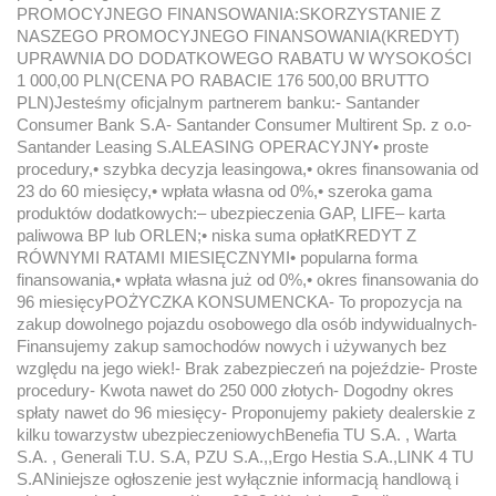
PROMOCYJNEGO FINANSOWANIA:SKORZYSTANIE Z
NASZEGO PROMOCYJNEGO FINANSOWANIA(KREDYT)
UPRAWNIA DO DODATKOWEGO RABATU W WYSOKOŚCI
1 000,00 PLN(CENA PO RABACIE 176 500,00 BRUTTO
PLN)Jesteśmy oficjalnym partnerem banku:- Santander
Consumer Bank S.A- Santander Consumer Multirent Sp. z o.o-
Santander Leasing S.ALEASING OPERACYJNY• proste
procedury,• szybka decyzja leasingowa,• okres finansowania od
23 do 60 miesięcy,• wpłata własna od 0%,• szeroka gama
produktów dodatkowych:– ubezpieczenia GAP, LIFE– karta
paliwowa BP lub ORLEN;• niska suma opłatKREDYT Z
RÓWNYMI RATAMI MIESIĘCZNYMI• popularna forma
finansowania,• wpłata własna już od 0%,• okres finansowania do
96 miesięcyPOŻYCZKA KONSUMENCKA- To propozycja na
zakup dowolnego pojazdu osobowego dla osób indywidualnych-
Finansujemy zakup samochodów nowych i używanych bez
względu na jego wiek!- Brak zabezpieczeń na pojeździe- Proste
procedury- Kwota nawet do 250 000 złotych- Dogodny okres
spłaty nawet do 96 miesięcy- Proponujemy pakiety dealerskie z
kilku towarzystw ubezpieczeniowychBenefia TU S.A. , Warta
S.A. , Generali T.U. S.A, PZU S.A.,,Ergo Hestia S.A.,LINK 4 TU
S.ANiniejsze ogłoszenie jest wyłącznie informacją handlową i