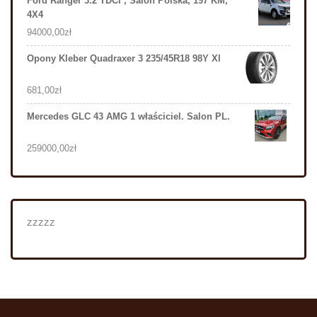
Ford Ranger 3.2 TDCi , Salon Polska, 197 KM,
4X4
94000,00
zł
Opony Kleber Quadraxer 3 235/45R18 98Y Xl
681,00
zł
Mercedes GLC 43 AMG 1 właściciel. Salon PL.
259000,00
zł
zzzzz