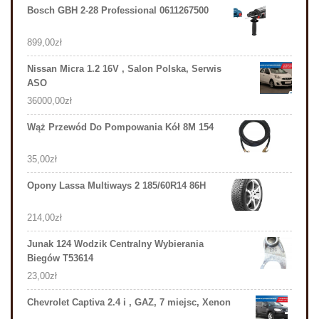
Bosch GBH 2-28 Professional 0611267500
899,00
zł
Nissan Micra 1.2 16V , Salon Polska, Serwis
ASO
36000,00
zł
Wąż Przewód Do Pompowania Kół 8M 154
35,00
zł
Opony Lassa Multiways 2 185/60R14 86H
214,00
zł
Junak 124 Wodzik Centralny Wybierania
Biegów T53614
23,00
zł
Chevrolet Captiva 2.4 i , GAZ, 7 miejsc, Xenon