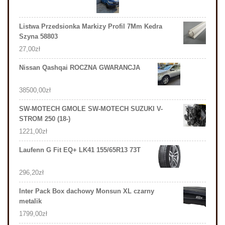
Listwa Przedsionka Markizy Profil 7Mm Kedra
Szyna 58803
27,00
zł
Nissan Qashqai ROCZNA GWARANCJA
38500,00
zł
SW-MOTECH GMOLE SW-MOTECH SUZUKI V-
STROM 250 (18-)
1221,00
zł
Laufenn G Fit EQ+ LK41 155/65R13 73T
296,20
zł
Inter Pack Box dachowy Monsun XL czarny
metalik
1799,00
zł