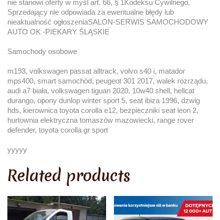
nie stanowi oferty w myśl art. 66, § 1Kodeksu Cywilnego.
Sprzedający nie odpowiada za ewentualne błędy lub
nieaktualność ogłoszeniaSALON-SERWIS SAMOCHODOWY
AUTO OK -PIEKARY ŚLĄSKIE
Samochody osobowe
m193, volkswagen passat alltrack, volvo s40 i, matador
mps400, smart samochód, peugeot 301 2017, walek rozrządu,
audi a7 biała, volkswagen tiguan 2020, 10w40 shell, hellcat
durango, opony dunlop winter sport 5, seat ibiza 1996, dzwig
hds, kierownica toyota corolla e12, bezpieczniki seat leon 2,
hurtownia elektryczna tomaszów mazowiecki, range rover
defender, toyota corolla gr sport
yyyyy
Related products