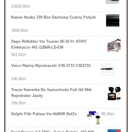
23500,00
zł
Kamei Husky 330 Box Dachowy Czarny Połysk
1999,00
zł
Depo Reflektor Vw Touran 06-10 Pr H7/H7
Elektryczn 441-11B6R-LD-EM
561,92
zł
Vaico Ramię Wycieraczki V30-3733 V303733
100,80
zł
Tracer Kamerka Do Samochodu Full Hd Wdr
Rejestrator Jazdy
109,00
zł
Delphi Filtr Paliwa Vw Hdf690 DelZs
95,00
zł