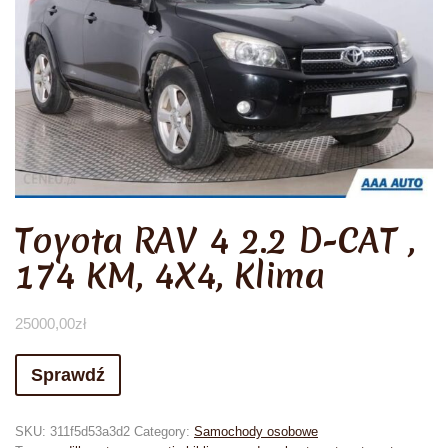
Toyota RAV 4 2.2 D-CAT ,
174 KM, 4X4, Klima
25000,00
zł
Sprawdź
SKU:
311f5d53a3d2
Category:
Samochody osobowe