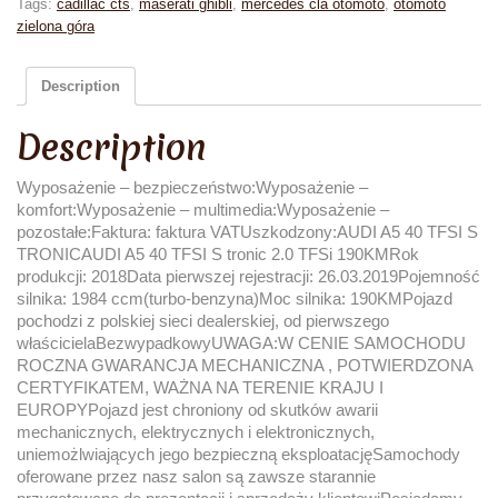
Tags:
cadillac cts
,
maserati ghibli
,
mercedes cla otomoto
,
otomoto
zielona góra
Description
Description
Wyposażenie – bezpieczeństwo:Wyposażenie –
komfort:Wyposażenie – multimedia:Wyposażenie –
pozostałe:Faktura: faktura VATUszkodzony:AUDI A5 40 TFSI S
TRONICAUDI A5 40 TFSI S tronic 2.0 TFSi 190KMRok
produkcji: 2018Data pierwszej rejestracji: 26.03.2019Pojemność
silnika: 1984 ccm(turbo-benzyna)Moc silnika: 190KMPojazd
pochodzi z polskiej sieci dealerskiej, od pierwszego
właścicielaBezwypadkowyUWAGA:W CENIE SAMOCHODU
ROCZNA GWARANCJA MECHANICZNA , POTWIERDZONA
CERTYFIKATEM, WAŻNA NA TERENIE KRAJU I
EUROPYPojazd jest chroniony od skutków awarii
mechanicznych, elektrycznych i elektronicznych,
uniemożlwiających jego bezpieczną eksploatacjęSamochody
oferowane przez nasz salon są zawsze starannie