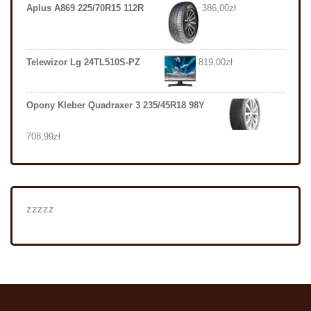
Aplus A869 225/70R15 112R
386,00
zł
Telewizor Lg 24TL510S-PZ
819,00
zł
Opony Kleber Quadraxer 3 235/45R18 98Y
708,99
zł
zzzzz