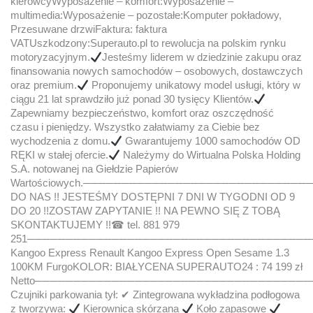
kierowcyWyposażenie – komfort:Wyposażenie –
multimedia:Wyposażenie – pozostałe:Komputer pokładowy,
Przesuwane drzwiFaktura: faktura
VATUszkodzony:Superauto.pl to rewolucja na polskim rynku
motoryzacyjnym.
Jesteśmy liderem w dziedzinie zakupu oraz
finansowania nowych samochodów – osobowych, dostawczych
oraz premium.
Proponujemy unikatowy model usługi, który w
ciągu 21 lat sprawdziło już ponad 30 tysięcy Klientów.
Zapewniamy bezpieczeństwo, komfort oraz oszczędność
czasu i pieniędzy. Wszystko załatwiamy za Ciebie bez
wychodzenia z domu.
Gwarantujemy 1000 samochodów OD
RĘKI w stałej ofercie.
Należymy do Wirtualna Polska Holding
S.A. notowanej na Giełdzie Papierów
Wartościowych.───────────────────────────
DO NAS !! JESTEŚMY DOSTĘPNI 7 DNI W TYGODNI OD 9
DO 20 !!ZOSTAW ZAPYTANIE !! NA PEWNO SIĘ Z TOBĄ
SKONTAKTUJEMY !!☎ tel. 881 979
251─────────────────────────────────────
Kangoo Express Renault Kangoo Express Open Sesame 1.3
100KM FurgoKOLOR: BIAŁYCENA SUPERAUTO24 : 74 199 zł
Netto───────────────────────────────────
Czujniki parkowania tył: ✔ Zintegrowana wykładzina podłogowa
z tworzywa:
Kierownica skórzana
Koło zapasowe