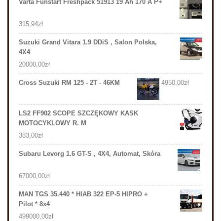
Varta Funstart Freshpack 51913 19 Ah 170 A P+
315,94
zł
Suzuki Grand Vitara 1.9 DDiS , Salon Polska,
4X4
20000,00
zł
Cross Suzuki RM 125 - 2T - 46KM
4950,00
zł
LS2 FF902 SCOPE SZCZĘKOWY KASK
MOTOCYKLOWY R. M
383,00
zł
Subaru Levorg 1.6 GT-S , 4X4, Automat, Skóra
67000,00
zł
MAN TGS 35.440 * HIAB 322 EP-5 HIPRO +
Pilot * 8x4
499000,00
zł