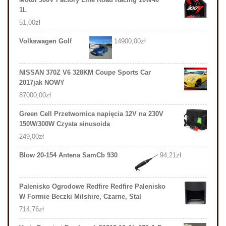
1L
51,00
zł
Volkswagen Golf
14900,00
zł
NISSAN 370Z V6 328KM Coupe Sports Car
2017jak NOWY
87000,00
zł
Green Cell Przetwornica napięcia 12V na 230V
150W/300W Czysta sinusoida
249,00
zł
Blow 20-154 Antena SamCb 930
94,21
zł
Palenisko Ogrodowe Redfire Redfire Palenisko
W Formie Beczki Milshire, Czarne, Stal
714,76
zł