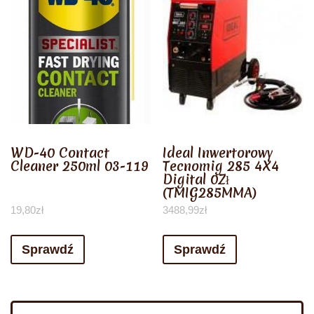
WD-40 Contact
Ideal Inwertorowy
Cleaner 250ml 03-119
Tecnomig 285 4X4
Digital 0Zł
(TMIG285MMA)
19,80
zł
3488,99
zł
Sprawdź
Sprawdź