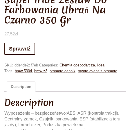
Farbowania Ubrań Na
Czarno 350 Gr
27,52
zł
Sprawdź
SKU:
dde4de2cf7eb
Categories:
Chemia gospodarcza
,
Ideal
Tags:
bmw 530d
,
bmw z3
,
otomoto cennik
,
toyota avensis otomoto
Description
Description
Wyposażenie – bezpieczeństwo:ABS, ASR (kontrola trakcji),
Centralny zamek, Czujniki parkowania, ESP (stabilizacja toru
jazdy), Immobilizer, Poduszka powietrzna