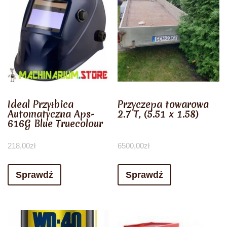
Ideal Przyłbica
Przyczepa towarowa
Automatyczna Aps-
2.7 T, (5.51 x 1.58)
616G Blue Truecolour
218,00
zł
6500,00
zł
Sprawdź
Sprawdź