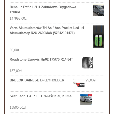
Renault Trafic L2H1 Zabudowa Brygadowa
150KM
147999,00
zł
Varta Akumulatorów 7H Aa / Aaa Pocket Led +4
Akumulatory R2U 2600Mah (57642101471)
39,00
zł
Roadstone Eurovis Hp02 175/70 R14 84T
137,00
zł
BRELOK DAINESE D-KEYHOLDER
25,00
zł
Seat Leon 1.4 TSI , 1. Właściciel, Klima
19500,00
zł