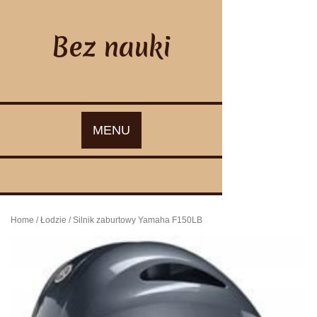
Skip
to
content
Bez nauki
MENU
Home
/
Łodzie
/ Silnik zaburtowy Yamaha F150LB