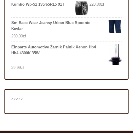
Kumho Wp-51 195/65R15 91T
228,00
zł
Sm Race Wear Jeansy Urban Blue Spodnie
Kevlar
250,00
zł
Einparts Automotive Żarnik Palnik Xenon Hb4
Hb4 4300K 35W
39,99
zł
zzzzz