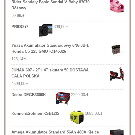
Rider Sandały Basic Sandal V Baby 83070
Różowy
99,99
zł
PRIDO i7
399,00
zł
Yuasa Akumulator Standardowy 6N6-3B-1
Honda Cb 125 GMOTO145326
126,14
zł
JUNAK 607 - 2T i 4T skutery 50 DOSTAWA
CAŁA POLSKA
4599,00
zł
Dedra DEGB3600K
2299,00
zł
Konner&Sohnen KSB12IS
1899,00
zł
Amega Akumulator Standard 56Ah 480A Kielce