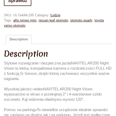
Sprawdź
SKU:
cfc7a4d4c195
Category:
Łodzie
Tags:
alfa romeo mito
,
nissan leaf otomoto
,
otomoto quady
,
toyota
verso otomoto
Description
Description
Stylowe rozwiązanie i bezpieczna jazdaNAVITEL AR200 Night
Vision to lekka, kompaktowa kamera o rozdzielczości FULL HD
z funkcją G-Sensor, dzięki której zachowasz wszystkie ważne
nagrania.
Wysokiej jakości wideoNAVITEL AR200 Night Vision
wyposażono w ekran o przekątnej 2’’ i 4-warstwowe szkło
soczewki. Kąt widzenia obiektywu wynosi 120°.
Pomoc na parkinguTo niewielkie urządzenie idealnie sprawdzi
się zarówno na drodze jak i na parkingu. Jeżeli jest podłączone