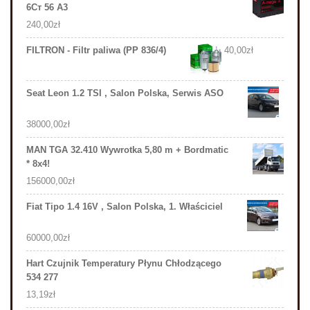
6Ст 56 А3
240,00
zł
FILTRON - Filtr paliwa (PP 836/4)
40,00
zł
Seat Leon 1.2 TSI , Salon Polska, Serwis ASO
38000,00
zł
MAN TGA 32.410 Wywrotka 5,80 m + Bordmatic
* 8x4!
156000,00
zł
Fiat Tipo 1.4 16V , Salon Polska, 1. Właściciel
60000,00
zł
Hart Czujnik Temperatury Płynu Chłodzącego
534 277
13,19
zł