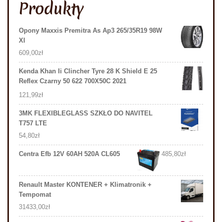
Produkty
Opony Maxxis Premitra As Ap3 265/35R19 98W
Xl
609,00
zł
Kenda Khan Ii Clincher Tyre 28 K Shield E 25
Reflex Czarny 50 622 700X50C 2021
121,99
zł
3MK FLEXIBLEGLASS SZKŁO DO NAVITEL
T757 LTE
54,80
zł
Centra Efb 12V 60AH 520A CL605
485,80
zł
Renault Master KONTENER + Klimatronik +
Tempomat
31433,00
zł