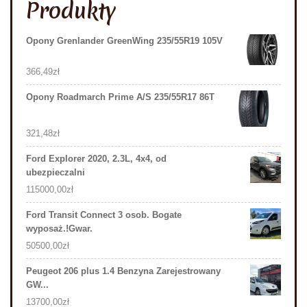
Produkty
Opony Grenlander GreenWing 235/55R19 105V
366,49
zł
Opony Roadmarch Prime A/S 235/55R17 86T
321,48
zł
Ford Explorer 2020, 2.3L, 4x4, od
ubezpieczalni
115000,00
zł
Ford Transit Connect 3 osob. Bogate
wyposaż.!Gwar.
50500,00
zł
Peugeot 206 plus 1.4 Benzyna Zarejestrowany
GW...
13700,00
zł