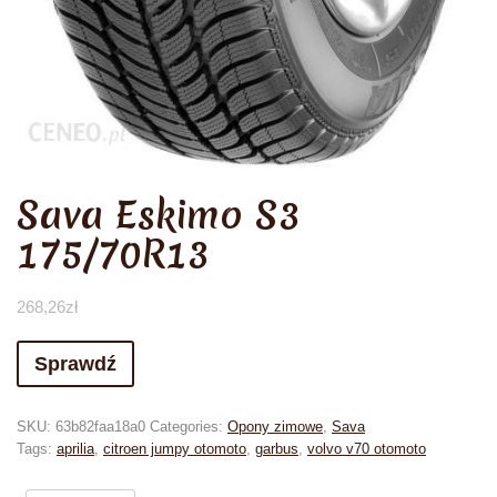
Sava Eskimo S3
175/70R13
268,26
zł
Sprawdź
SKU:
63b82faa18a0
Categories:
Opony zimowe
,
Sava
Tags:
aprilia
,
citroen jumpy otomoto
,
garbus
,
volvo v70 otomoto