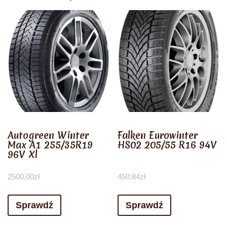
Autogreen Winter
Falken Eurowinter
Max A1 255/35R19
HS02 205/55 R16 94V
96V Xl
2500,00
zł
450,84
zł
Sprawdź
Sprawdź