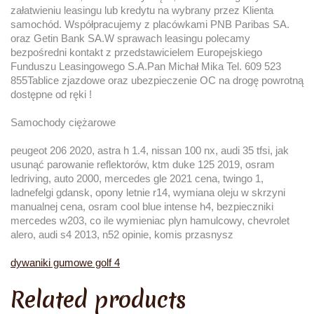
załatwieniu leasingu lub kredytu na wybrany przez Klienta
samochód. Współpracujemy z placówkami PNB Paribas SA.
oraz Getin Bank SA.W sprawach leasingu polecamy
bezpośredni kontakt z przedstawicielem Europejskiego
Funduszu Leasingowego S.A.Pan Michał Mika Tel. 609 523
855Tablice zjazdowe oraz ubezpieczenie OC na drogę powrotną
dostępne od ręki !
Samochody ciężarowe
peugeot 206 2020, astra h 1.4, nissan 100 nx, audi 35 tfsi, jak
usunąć parowanie reflektorów, ktm duke 125 2019, osram
ledriving, auto 2000, mercedes gle 2021 cena, twingo 1,
ladnefelgi gdansk, opony letnie r14, wymiana oleju w skrzyni
manualnej cena, osram cool blue intense h4, bezpieczniki
mercedes w203, co ile wymieniac plyn hamulcowy, chevrolet
alero, audi s4 2013, n52 opinie, komis przasnysz
dywaniki gumowe golf 4
Related products