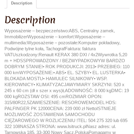
Description
Description
Wyposażenie – bezpieczeństwo:ABS, Centralny zamek,
ImmobilizerWyposażenie – komfort:Wyposażenie –
multimedia:Wyposażenie – pozostałe:Komputer pokładowy,
Podwójne tylne koła, TachografFaktura: faktura
VATUszkodzony:Renault KERAX 380 DXI / 4x2Wywrotka 5,20
m + HDSSPROWADZONY / BEZWYPADKOWYW BARDZO
DOBRYM STANIE!• ROK PRODUKCJI: 2013• PRZEBIEG: 110
000 kmWYPOSAŻENIE:• ABS• EL. SZYBY• EL. LUSTERKA•
BLOKADA MOSTU• HAMULEC SILNIKOWY• WSP.
KIEROWNICY• KLIMATYZACJAWYMIARY SKRZYNI: 520 x
245 x 60 cm (dł x szer x wys)ŁADOWNOŚĆ: 8 000 kgDMC: 19
000 kgROZSTAW OSI: 495 cmROZMIAR OPON:
315/80R22,5ZAWIESZENIE: RESOROWEMODEL HDS:
PALFINGER PK 12000CENA: 239 000 zł NettoISTNIEJE
MOŻLIWOŚĆ ZOSTAWIENIA SAMOCHODU
CIĘŻAROWEGO W ROZLICZENIU !TEL: 504 275 320 lub 695
322 108NASZA STRONA: www.lsitruck.plNasz adres: ul.
Tarnowska 185, 33-300 Nowy Sącz,PolskaPomagamy w