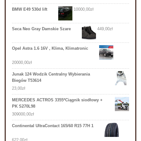
BMW E49 530d lift
10000,00
zł
Seca Neo Gray Damskie Szare
449,00
zł
Opel Astra 1.6 16V , Klima, Klimatronic
20000,00
zł
Junak 124 Wodzik Centralny Wybierania
Biegów T53614
23,00
zł
MERCEDES ACTROS 3355*Ciągnik siodłowy +
PK S270L98
309000,00
zł
Continental UltraContact 165/60 R15 77H 1
622,00
zł