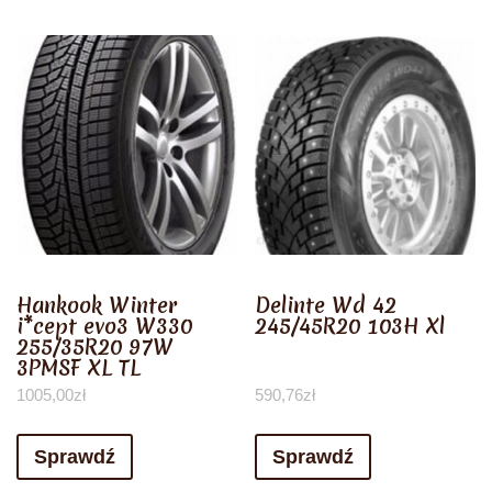
Hankook Winter
Delinte Wd 42
i*cept evo3 W330
245/45R20 103H Xl
255/35R20 97W
3PMSF XL TL
1005,00
zł
590,76
zł
Sprawdź
Sprawdź