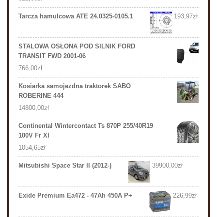
Tarcza hamulcowa ATE 24.0325-0105.1
193,97
zł
STALOWA OSŁONA POD SILNIK FORD
TRANSIT FWD 2001-06
766,00
zł
Kosiarka samojezdna traktorek SABO
ROBERINE 444
14800,00
zł
Continental Wintercontact Ts 870P 255/40R19
100V Fr Xl
1054,65
zł
Mitsubishi Space Star II (2012-)
39900,00
zł
Exide Premium Ea472 - 47Ah 450A P+
226,99
zł