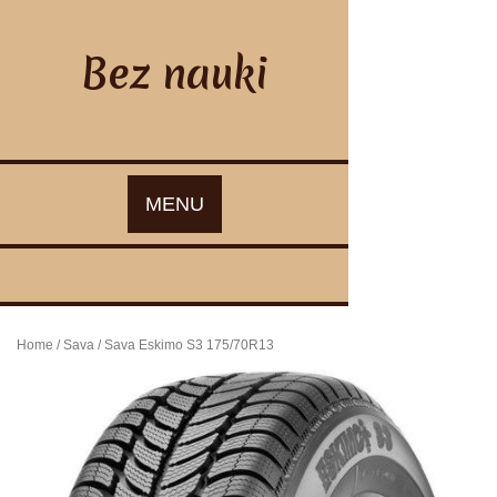
Skip
to
content
Bez nauki
MENU
Home
/
Sava
/ Sava Eskimo S3 175/70R13