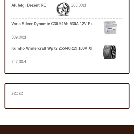
Alufelgi Dezent RE
283,00
zł
Varta Silver Dynamic C30 54Ah 530A 12V P+
309,00
zł
Kumho Wintercraft Wp72 255/40R19 100V Xl
727,00
zł
zzzzz