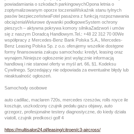
powiadamiania o szkodach parkingowychOpona letnia o
zoptymalizowanym oporze toczeniaWskaźnik stanu tylnych
pasów bezpieczeństwaFotel pasażera z funkcją rozpoznawania
obciążeniaWelurowe dywaniki podłogoweSystem ochrony
pieszych – aktywna pokrywa komory silnikaZadzwoń i umów
się z naszym Doradcą Handlowym.Tel.: +48 22 312 70 00We
współpracy z Mercedes-Benz Bank Polska S.A., Mercedes-
Benz Leasing Polska Sp. z o.o. oferujemy wszelkie dostępne
formy finansowania zakupu samochodu: kredyt, leasing oraz
wynajem.Niniejsze ogłoszenie jest wyłącznie informacją
handlową i nie stanowi oferty w myśl art. 66, §1. Kodeksu
Cywilnego. Sprzedający nie odpowiada za ewentualne błędy lub
nieaktualność ogłoszeń.
Samochody osobowe
auto cadillac, maclaren 720s, mercedes rzeszów, rolls royce ile
kosztuje, uszkodzony czujnik pedału gazu objawy, auto
grzegorz, profesjonalne testery diagnostyczne, do kiedy działa
viatoll, czujnik predkosci golf 4
https://multisalon24.pl/leasing/citroen/c3-aircross/