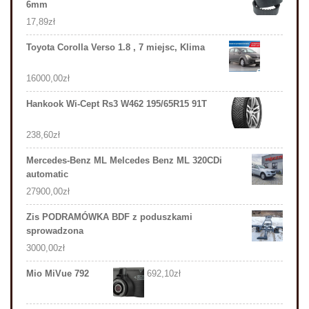
6mm
17,89
zł
Toyota Corolla Verso 1.8 , 7 miejsc, Klima
16000,00
zł
Hankook Wi-Cept Rs3 W462 195/65R15 91T
238,60
zł
Mercedes-Benz ML Melcedes Benz ML 320CDi
automatic
27900,00
zł
Zis PODRAMÓWKA BDF z poduszkami
sprowadzona
3000,00
zł
Mio MiVue 792
692,10
zł