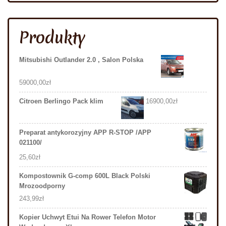
Produkty
Mitsubishi Outlander 2.0 , Salon Polska
59000,00
zł
Citroen Berlingo Pack klim
16900,00
zł
Preparat antykorozyjny APP R-STOP /APP
021100/
25,60
zł
Kompostownik G-comp 600L Black Polski
Mrozoodporny
243,99
zł
Kopier Uchwyt Etui Na Rower Telefon Motor