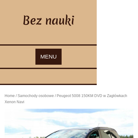
Skip
to
content
Bez nauki
MENU
Home
/
Samochody osobowe
/ Peugeot 5008 150KM DVD w Zagłówkach
Xenon Navi