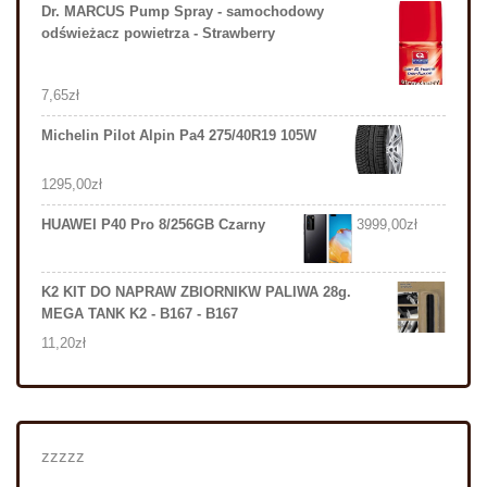
Dr. MARCUS Pump Spray - samochodowy
odświeżacz powietrza - Strawberry
7,65
zł
Michelin Pilot Alpin Pa4 275/40R19 105W
1295,00
zł
HUAWEI P40 Pro 8/256GB Czarny
3999,00
zł
K2 KIT DO NAPRAW ZBIORNIKW PALIWA 28g.
MEGA TANK K2 - B167 - B167
11,20
zł
zzzzz