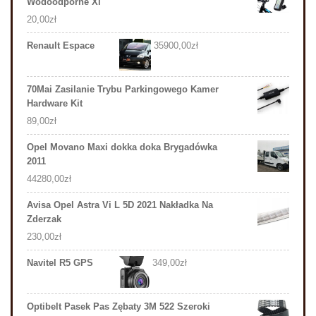
Wodoodporne Xl
20,00
zł
Renault Espace
35900,00
zł
70Mai Zasilanie Trybu Parkingowego Kamer
Hardware Kit
89,00
zł
Opel Movano Maxi dokka doka Brygadówka
2011
44280,00
zł
Avisa Opel Astra Vi L 5D 2021 Nakładka Na
Zderzak
230,00
zł
Navitel R5 GPS
349,00
zł
Optibelt Pasek Pas Zębaty 3M 522 Szeroki