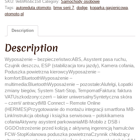
SKU:
9eb9f65bc158
Category:
Samochody osobowe
Tags:
autoreduta otomoto
,
bmw serii 7
,
dodge
,
koparka gąsienicowa
,
otomoto,pl
Description
Description
Wyposażenie – bezpieczeństwo:ABS, Asystent pasa ruchu,
Czujnik deszczu, ESP (stabilizacja toru jazdy), Kamera cofania,
Poduszka powietrzna kierowcyWyposażenie –
komfort:BluetoothWyposażenie –
multimedia:BluetoothWyposażenie – pozostałe:Alufelgi, Łopatki
zmiany biegów, System Start-Stop, TempomatFaktura: faktura
VATUszkodzony:czerń – lakier uniwersalnySyntetyczna skóra
– czerń/ antracytMB Connect – Remote Online
(HERMES)Przygotowanie do montażu integracji smartfona MB-
LinkInstrukcja obsługi i książka serwisowa – polskikamera
cofaniaAktywny asystent parkowaniaMB-Mobilo z DSB i
GGDOstrzeżenie przed kolizją z aktywną ingerencją hamulców
FCW-StopKolanowa poduszka powietrznaCzynnik chłodzący