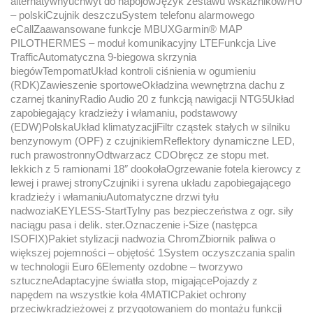
alternatywnyuchwyt do napojówJęzyk zestawu wskaźników/HU
– polskiCzujnik deszczuSystem telefonu alarmowego
eCallZaawansowane funkcje MBUXGarmin® MAP
PILOTHERMES – moduł komunikacyjny LTEFunkcja Live
TrafficAutomatyczna 9-biegowa skrzynia
biegówTempomatUkład kontroli ciśnienia w ogumieniu
(RDK)Zawieszenie sportoweOkładzina wewnętrzna dachu z
czarnej tkaninyRadio Audio 20 z funkcją nawigacji NTG5Układ
zapobiegający kradzieży i włamaniu, podstawowy
(EDW)PolskaUkład klimatyzacjiFiltr cząstek stałych w silniku
benzynowym (OPF) z czujnikiemReflektory dynamiczne LED,
ruch prawostronnyOdtwarzacz CDObręcz ze stopu met.
lekkich z 5 ramionami 18″ dookołaOgrzewanie fotela kierowcy z
lewej i prawej stronyCzujniki i syrena układu zapobiegającego
kradzieży i włamaniuAutomatyczne drzwi tyłu
nadwoziaKEYLESS-StartTylny pas bezpieczeństwa z ogr. siły
naciągu pasa i delik. ster.Oznaczenie i-Size (następca
ISOFIX)Pakiet stylizacji nadwozia ChromZbiornik paliwa o
większej pojemności – objętość 1System oczyszczania spalin
w technologii Euro 6Elementy ozdobne – tworzywo
sztuczneAdaptacyjne światła stop, migającePojazdy z
napędem na wszystkie koła 4MATICPakiet ochrony
przeciwkradzieżowej z przygotowaniem do montażu funkcji