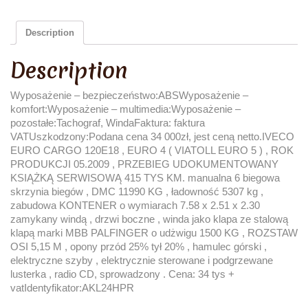
Description
Description
Wyposażenie – bezpieczeństwo:ABSWyposażenie –
komfort:Wyposażenie – multimedia:Wyposażenie –
pozostałe:Tachograf, WindaFaktura: faktura
VATUszkodzony:Podana cena 34 000zł, jest ceną netto.IVECO
EURO CARGO 120E18 , EURO 4 ( VIATOLL EURO 5 ) , ROK
PRODUKCJI 05.2009 , PRZEBIEG UDOKUMENTOWANY
KSIĄŻKĄ SERWISOWĄ 415 TYS KM. manualna 6 biegowa
skrzynia biegów , DMC 11990 KG , ładowność 5307 kg ,
zabudowa KONTENER o wymiarach 7.58 x 2.51 x 2.30
zamykany windą , drzwi boczne , winda jako klapa ze stalową
klapą marki MBB PALFINGER o udżwigu 1500 KG , ROZSTAW
OSI 5,15 M , opony przód 25% tył 20% , hamulec górski ,
elektryczne szyby , elektrycznie sterowane i podgrzewane
lusterka , radio CD, sprowadzony . Cena: 34 tys +
vatIdentyfikator:AKL24HPR