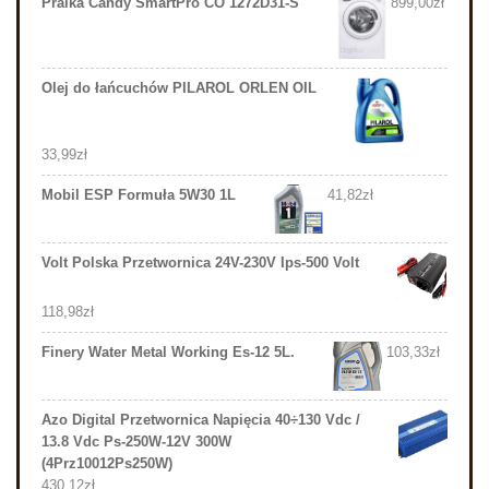
Pralka Candy SmartPro CO 1272D31-S
899,00
zł
Olej do łańcuchów PILAROL ORLEN OIL
33,99
zł
Mobil ESP Formuła 5W30 1L
41,82
zł
Volt Polska Przetwornica 24V-230V Ips-500 Volt
118,98
zł
Finery Water Metal Working Es-12 5L.
103,33
zł
Azo Digital Przetwornica Napięcia 40÷130 Vdc /
13.8 Vdc Ps-250W-12V 300W
(4Prz10012Ps250W)
430,12
zł