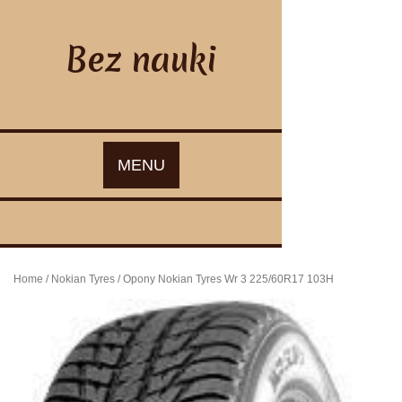
Skip
to
content
Bez nauki
MENU
Home
/
Nokian Tyres
/ Opony Nokian Tyres Wr 3 225/60R17 103H