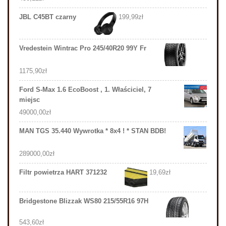
JBL C45BT czarny
199,99
zł
Vredestein Wintrac Pro 245/40R20 99Y Fr
1175,90
zł
Ford S-Max 1.6 EcoBoost , 1. Właściciel, 7
miejsc
49000,00
zł
MAN TGS 35.440 Wywrotka * 8x4 ! * STAN BDB!
289000,00
zł
Filtr powietrza HART 371232
19,69
zł
Bridgestone Blizzak WS80 215/55R16 97H
543,60
zł