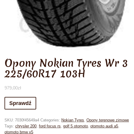
Opony Nokian Tyres Wr 3
225/60R17 103H
979,00
zł
Sprawdź
SKU:
7030f45649a4
Categories:
Nokian Tyres
,
Opony terenowe zimowe
Tags:
chrysler 200
,
ford focus rs
,
golf 5 otomoto
,
otomoto audi a5
,
otomoto bmw x5