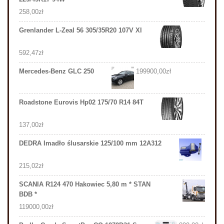
258,00
zł
Grenlander L-Zeal 56 305/35R20 107V Xl
592,47
zł
Mercedes-Benz GLC 250
199900,00
zł
Roadstone Eurovis Hp02 175/70 R14 84T
137,00
zł
DEDRA Imadło ślusarskie 125/100 mm 12A312
215,02
zł
SCANIA R124 470 Hakowiec 5,80 m * STAN
BDB *
119000,00
zł