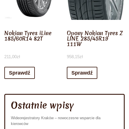
Nokian Tyres iLine
Opony Nokian Tyres Z
185/60R14 82T
LINE 285/45R19
111W
211,00
zł
958,15
zł
Sprawdź
Sprawdź
Ostatnie wpisy
Wideorejestratory Kraków – nowoczesne wsparcie dla
kierowców