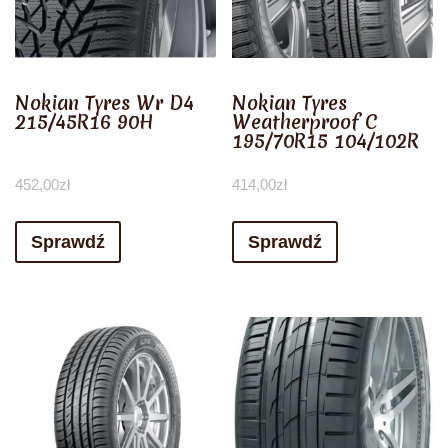
Nokian Tyres Wr D4
Nokian Tyres
215/45R16 90H
Weatherproof C
195/70R15 104/102R
452,00
zł
414,00
zł
Sprawdź
Sprawdź