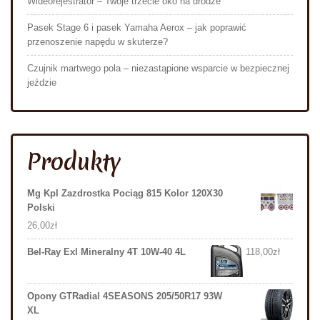
Wideorejestrator – Twoje trzecie oko na drodze
Pasek Stage 6 i pasek Yamaha Aerox – jak poprawić
przenoszenie napędu w skuterze?
Czujnik martwego pola – niezastąpione wsparcie w bezpiecznej
jeździe
Produkty
Mg Kpl Zazdrostka Pociąg 815 Kolor 120X30
Polski
26,00
zł
Bel-Ray Exl Mineralny 4T 10W-40 4L
118,00
zł
Opony GTRadial 4SEASONS 205/50R17 93W
XL