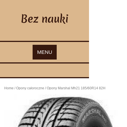
Skip
to
content
Bez nauki
MENU
Home
/
Opony całoroczne
/ Opony Marshal Mh21 185/60R14 82H