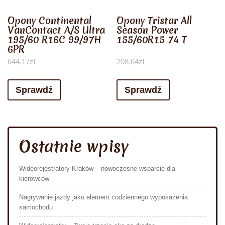
Opony Continental
Opony Tristar All
VanContact A/S Ultra
Season Power
195/60 R16C 99/97H
155/60R15 74 T
6PR
644,17
zł
208,64
zł
Sprawdź
Sprawdź
Ostatnie wpisy
Wideorejestratory Kraków – nowoczesne wsparcie dla
kierowców
Nagrywanie jazdy jako element codziennego wyposażenia
samochodu