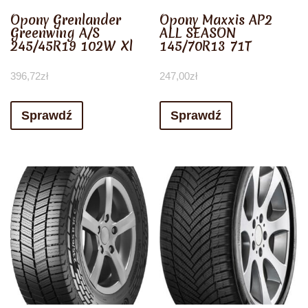
Opony Grenlander
Opony Maxxis AP2
Greenwing A/S
ALL SEASON
245/45R19 102W Xl
145/70R13 71T
396,72
zł
247,00
zł
Sprawdź
Sprawdź