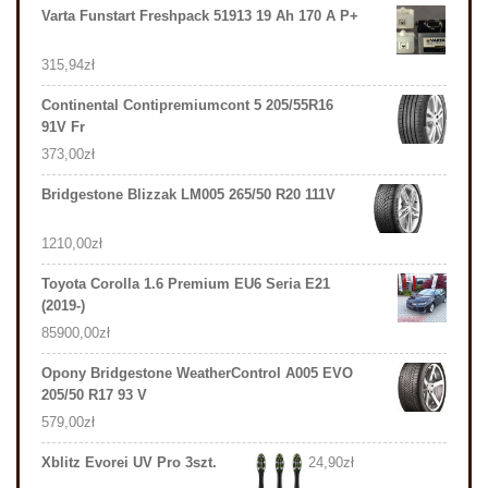
Varta Funstart Freshpack 51913 19 Ah 170 A P+
315,94
zł
Continental Contipremiumcont 5 205/55R16
91V Fr
373,00
zł
Bridgestone Blizzak LM005 265/50 R20 111V
1210,00
zł
Toyota Corolla 1.6 Premium EU6 Seria E21
(2019-)
85900,00
zł
Opony Bridgestone WeatherControl A005 EVO
205/50 R17 93 V
579,00
zł
Xblitz Evorei UV Pro 3szt.
24,90
zł