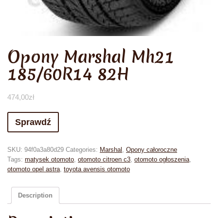
Opony Marshal Mh21
185/60R14 82H
474,00
zł
Sprawdź
SKU:
94f0a3a80d29
Categories:
Marshal
,
Opony całoroczne
Tags:
matysek otomoto
,
otomoto citroen c3
,
otomoto ogłoszenia
,
otomoto opel astra
,
toyota avensis otomoto
Description