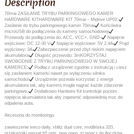
Description
70mai ZASILANIE TRYBU PARKINGOWEGO KAMER
HARDWARE KITHARDWARE KIT 70mai – Midrive UP02:
Zasilanie do trybu parkingowego kamer 70mai
Końcówka
microUSB do podłączenia do kamery samochodowej
Przewody do podłączenia do: ACC, VCC+, GND-
Napięcie
wejściowe: DC 12-30 V
Napięcie wyjściowe: 5V 2.4A
Prąd
wyjściowy: 3A
Zabezpieczenie przed zbyt niskim napięciem
akumulatora
Długość przewodu: 3mKORZYSTAJ
SWOBODNIE Z TRYBU PARKINGOWEGO W SWOJEJ
KAMERCE:
Podłącz urządzenie zgodnie z instrukcją i ciesz
się zasilaniem kamerki nawet po wyłączeniu silnika
samochodu!
Urządzenie pozwala korzystać z energii
akumulatora tak, aby kamera mogła nagrać każde zdarzenie
parkingowe.
Dodatkowo Hardwire Kit kontroluje poziom
napięcia akumulatora tak aby zapewnić odpowiednią moc do
odpalenia auta.
Akcesoria do monitoringu
zawieszenie iveco daily, xblitz dual core, modlińska 320,
przekaźniki passat b5 opis, new open, ściągacz do tłoczków