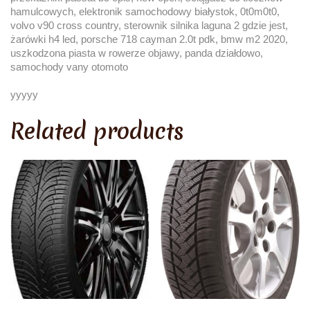
hamulcowych, elektronik samochodowy białystok, 0t0m0t0,
volvo v90 cross country, sterownik silnika laguna 2 gdzie jest,
żarówki h4 led, porsche 718 cayman 2.0t pdk, bmw m2 2020,
uszkodzona piasta w rowerze objawy, panda działdowo,
samochody vany otomoto
yyyyy
Related products