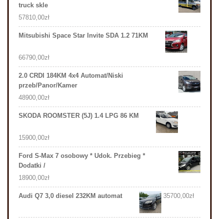
truck skle
57810,00
zł
Mitsubishi Space Star Invite SDA 1.2 71KM
66790,00
zł
2.0 CRDI 184KM 4x4 Automat/Niski
przeb/Panor/Kamer
48900,00
zł
SKODA ROOMSTER (5J) 1.4 LPG 86 KM
15900,00
zł
Ford S-Max 7 osobowy * Udok. Przebieg *
Dodatki /
18900,00
zł
Audi Q7 3,0 diesel 232KM automat
35700,00
zł