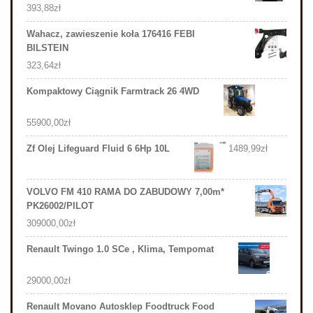
393,88
zł
Wahacz, zawieszenie koła 176416 FEBI
BILSTEIN
323,64
zł
Kompaktowy Ciągnik Farmtrack 26 4WD
55900,00
zł
Zf Olej Lifeguard Fluid 6 6Hp 10L
1489,99
zł
VOLVO FM 410 RAMA DO ZABUDOWY 7,00m*
PK26002/PILOT
309000,00
zł
Renault Twingo 1.0 SCe , Klima, Tempomat
29000,00
zł
Renault Movano Autosklep Foodtruck Food