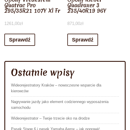
Quatrac Pro
Quadraxer 3
295/35R21 107Y Xl Fr
235/40R19 96Y
1261,00
zł
871,00
zł
Sprawdź
Sprawdź
Ostatnie wpisy
Wideorejestratory Kraków – nowoczesne wsparcie dla
kierowców
Nagrywanie jazdy jako element codziennego wyposażenia
samochodu
Wideorejestrator – Twoje trzecie oko na drodze
Pasek Stage 6 i pasek Yamaha Aerox – jak poprawić