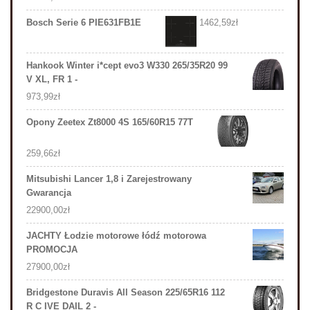
Bosch Serie 6 PIE631FB1E
1462,59
zł
Hankook Winter i*cept evo3 W330 265/35R20 99
V XL, FR 1 -
973,99
zł
Opony Zeetex Zt8000 4S 165/60R15 77T
259,66
zł
Mitsubishi Lancer 1,8 i Zarejestrowany
Gwarancja
22900,00
zł
JACHTY Łodzie motorowe łódź motorowa
PROMOCJA
27900,00
zł
Bridgestone Duravis All Season 225/65R16 112
R C IVE DAIL 2 -