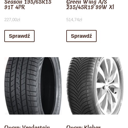
Season 195/65R15
Green Wing A/S
91T 4PR
235/45R19 99W Xl
227,00
zł
514,74
zł
Sprawdź
Sprawdź
Opony Vredestein
Opony Kleber