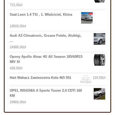
722,00
zł
Seat Leon 1.4 TSI , 1. Właściciel, Klima
19500,00
zł
Audi A3 Climatronic, Grzane Fotele, Alufelgi,
...
24900,00
zł
Opony Apollo Alnac 4G All Season 185/60R15
88V Xl
426,00
zł
Hart Wahacz Zawieszenia Koła 465 551
133,09
zł
OPEL INSIGNIA A Sports Tourer 2.0 CDTI 160
KM
29900,00
zł