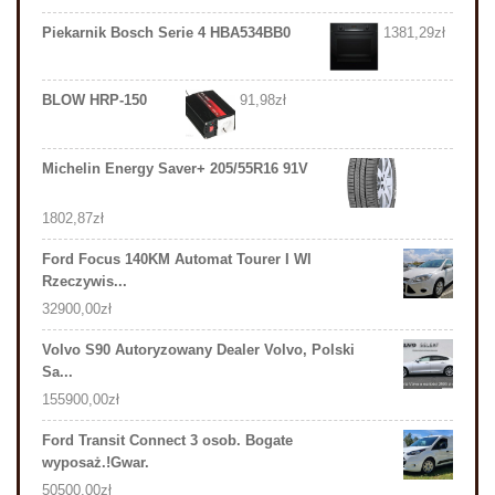
Piekarnik Bosch Serie 4 HBA534BB0
1381,29
zł
BLOW HRP-150
91,98
zł
Michelin Energy Saver+ 205/55R16 91V
1802,87
zł
Ford Focus 140KM Automat Tourer I Wl
Rzeczywis...
32900,00
zł
Volvo S90 Autoryzowany Dealer Volvo, Polski
Sa...
155900,00
zł
Ford Transit Connect 3 osob. Bogate
wyposaż.!Gwar.
50500,00
zł