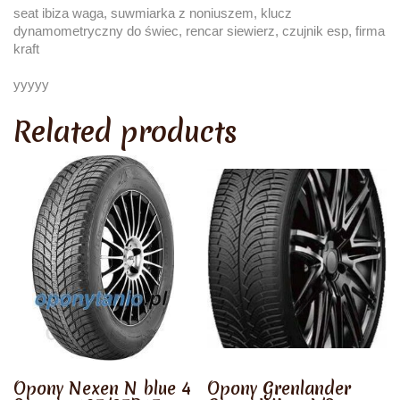
seat ibiza waga, suwmiarka z noniuszem, klucz
dynamometryczny do świec, rencar siewierz, czujnik esp, firma
kraft
yyyyy
Related products
Opony Nexen N blue 4
Opony Grenlander