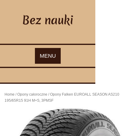
Skip
to
content
Bez nauki
MENU
Home
/
Opony całoroczne
/ Opony Falken EUROALL SEASON AS210
195/65R15 91H M+S, 3PMSF