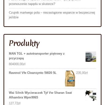
przenoszenie napędu w skuterze?
Czujnik martwego pola – niezastąpione wsparcie w bezpiecznej
jeździe
Produkty
MAN TGL + autotransporter piętrowy z
przyczepą
804000,00
zł
Ravenol Vfe Cleansynto 5W20 5L
235,00
zł
Wai Silnik Wycieraczek Tył Vw Sharan Seat
Alhambra Wpm9065
127,72
zł