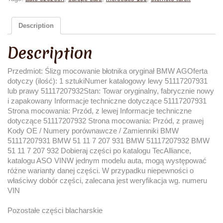
Description
Description
Przedmiot: Ślizg mocowanie błotnika oryginał BMW AGOferta
dotyczy (ilość): 1 sztukiNumer katalogowy lewy 51117207931
lub prawy 51117207932Stan: Towar oryginalny, fabrycznie nowy
i zapakowany Informacje techniczne dotyczące 51117207931
Strona mocowania: Przód, z lewej Informacje techniczne
dotyczące 51117207932 Strona mocowania: Przód, z prawej
Kody OE / Numery porównawcze / Zamienniki BMW
51117207931 BMW 51 11 7 207 931 BMW 51117207932 BMW
51 11 7 207 932 Dobieraj części po katalogu TecAlliance,
katalogu ASO VINW jednym modelu auta, mogą występować
różne warianty danej części. W przypadku niepewności o
właściwy dobór części, zalecana jest weryfikacja wg. numeru
VIN
Pozostałe części blacharskie