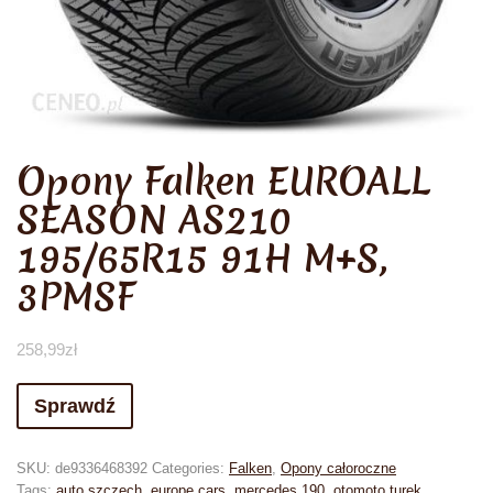
Opony Falken EUROALL
SEASON AS210
195/65R15 91H M+S,
3PMSF
258,99
zł
Sprawdź
SKU:
de9336468392
Categories:
Falken
,
Opony całoroczne
Tags:
auto szczech
,
europe cars
,
mercedes 190
,
otomoto turek